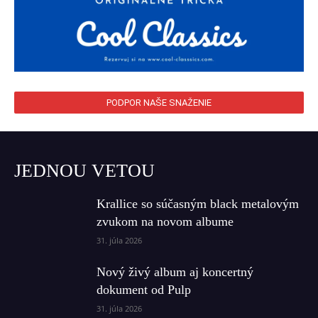
PODPOR NAŠE SNAŽENIE
JEDNOU VETOU
Krallice so súčasným black metalovým
zvukom na novom albume
31. júla 2026
Nový živý album aj koncertný
dokument od Pulp
31. júla 2026