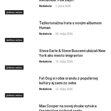
Remember Pink Days?“
Redakcia
-
1. júna 2026
Jednou vetou
Ťažkotonážna Irata s novým albumom
Human
Redakcia
-
28. mája 2026
Jednou vetou
Steve Earle & Steve Buscemi ukázali New
York ako mesto imigrantov
Redakcia
-
15. mája 2026
Jednou vetou
Fat Dog si robia srandu z populárnej
kultúry aj sami zo seba
Redakcia
-
12. mája 2026
Jednou vetou
Max Cooper na novej doske vytvára
fascinujúce zvukové svety