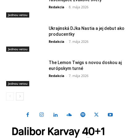
Redakcia
-
8. mája 2026
Jednou vetou
Ukrajinská DJka Nastia a jej debut ako
producentky
Redakcia
-
7. mája 2026
Jednou vetou
The Lemon Twigs s novou doskou aj
európskym turné
Redakcia
-
7. mája 2026
Jednou vetou