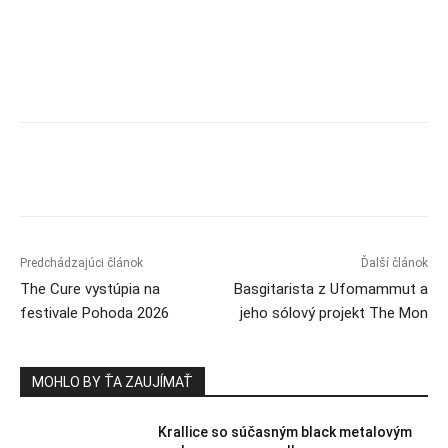
Predchádzajúci článok
Ďalší článok
The Cure vystúpia na
Basgitarista z Ufomammut a
festivale Pohoda 2026
jeho sólový projekt The Mon
MOHLO BY ŤA ZAUJÍMAŤ
Krallice so súčasným black metalovým