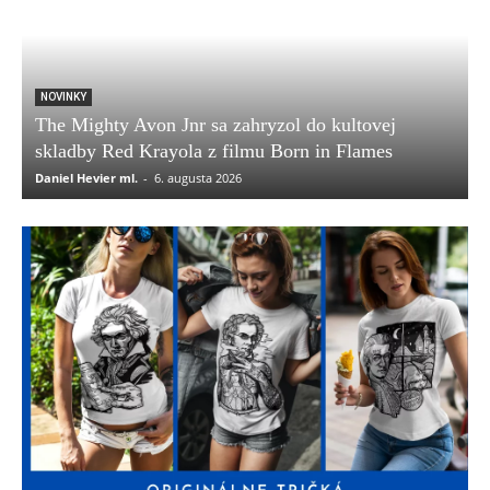
NOVINKY
The Mighty Avon Jnr sa zahryzol do kultovej
skladby Red Krayola z filmu Born in Flames
Daniel Hevier ml.
-
6. augusta 2026