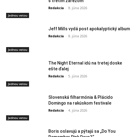
s tretím zárezom
Redakcia
-
8. júna 2026
Jednou vetou
Jeff Mills vydá post apokalyptický album
Redakcia
-
8. júna 2026
Jednou vetou
The Night Eternal idú na tretej doske
ešte ďalej
Redakcia
-
5. júna 2026
Jednou vetou
Slovenská filharmónia & Plácido
Domingo na rakúskom festivale
Redakcia
-
4. júna 2026
Jednou vetou
Boris oslavujú a pýtajú sa „Do You