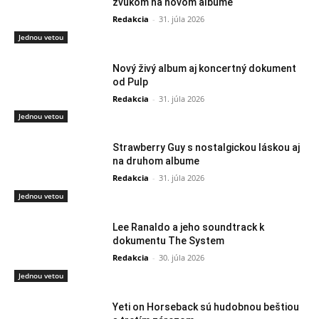
zvukom na novom albume
Redakcia
-
31. júla 2026
Jednou vetou
Nový živý album aj koncertný dokument
od Pulp
Redakcia
-
31. júla 2026
Jednou vetou
Strawberry Guy s nostalgickou láskou aj
na druhom albume
Redakcia
-
31. júla 2026
Jednou vetou
Lee Ranaldo a jeho soundtrack k
dokumentu The System
Redakcia
-
30. júla 2026
Jednou vetou
Yeti on Horseback sú hudobnou beštiou