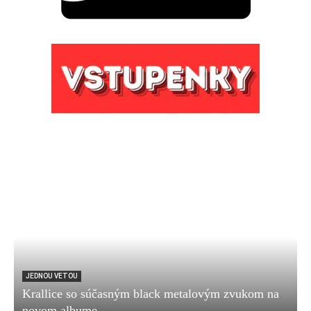
JEDNOU VETOU
Krallice so súčasným black metalovým zvukom na
novom albume