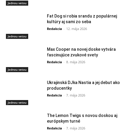
Jednou vetou
Fat Dog si robia srandu z populárnej
kultúry aj sami zo seba
Redakcia
-
12. mája 2026
Jednou vetou
Max Cooper na novej doske vytvára
fascinujúce zvukové svety
Redakcia
-
8. mája 2026
Jednou vetou
Ukrajinská DJka Nastia a jej debut ako
producentky
Redakcia
-
7. mája 2026
Jednou vetou
The Lemon Twigs s novou doskou aj
európskym turné
Redakcia
-
7. mája 2026