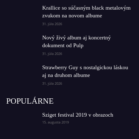
Krallice so súčasným black metalovým
zvukom na novom albume
31. júla 2026
Nový živý album aj koncertný
dokument od Pulp
31. júla 2026
Strawberry Guy s nostalgickou láskou
aj na druhom albume
31. júla 2026
POPULÁRNE
Sziget festival 2019 v obrazoch
15. augusta 2019