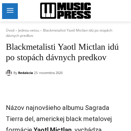
Úvod
Jednou vetou
Blackmetalisti Yaotl Mictlan idú po stopách
dávnych predkov
Blackmetalisti Yaotl Mictlan idú
po stopách dávnych predkov
By
Redakcia
23. novembra 2020
Názov najnovšieho albumu Sagrada
Tierra del, americkej black metalovej
formácie
Yaotl Mictlan,
vychádza