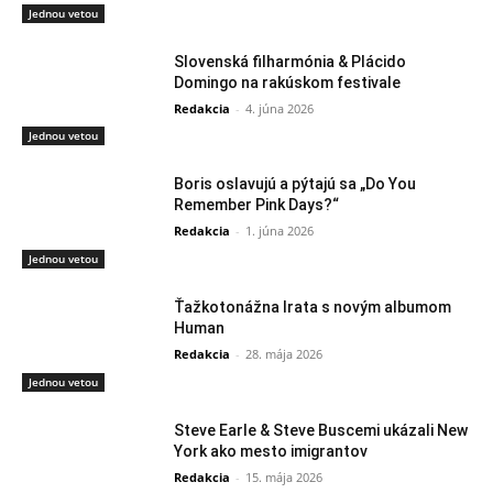
Jednou vetou
Slovenská filharmónia & Plácido
Domingo na rakúskom festivale
Redakcia
-
4. júna 2026
Jednou vetou
Boris oslavujú a pýtajú sa „Do You
Remember Pink Days?“
Redakcia
-
1. júna 2026
Jednou vetou
Ťažkotonážna Irata s novým albumom
Human
Redakcia
-
28. mája 2026
Jednou vetou
Steve Earle & Steve Buscemi ukázali New
York ako mesto imigrantov
Redakcia
-
15. mája 2026