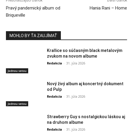
Predchádzajúci článok
Ďalší článok
Pravý pandemický album od
Hania Rani – Home
Briqueville
MOHLO BY ŤA ZAUJÍMAŤ
Krallice so súčasným black metalovým
zvukom na novom albume
Redakcia
-
31. júla 2026
Jednou vetou
Nový živý album aj koncertný dokument
od Pulp
Redakcia
-
31. júla 2026
Jednou vetou
Strawberry Guy s nostalgickou láskou aj
na druhom albume
Redakcia
-
31. júla 2026