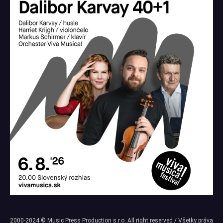
2000-2024 © Music Press Production s.r.o. All right reserved / Všetky práva