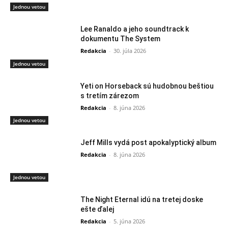
Jednou vetou
Lee Ranaldo a jeho soundtrack k
dokumentu The System
Redakcia
-
30. júla 2026
Jednou vetou
Yeti on Horseback sú hudobnou beštiou
s tretím zárezom
Redakcia
-
8. júna 2026
Jednou vetou
Jeff Mills vydá post apokalyptický album
Redakcia
-
8. júna 2026
Jednou vetou
The Night Eternal idú na tretej doske
ešte ďalej
Redakcia
-
5. júna 2026