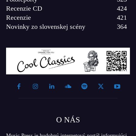
Recenzie CD
424
Recenzie
421
Novinky zo slovenskej scény
364
O NÁS
Music Press je hudobný internetový portál informujúci