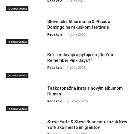
Redakcia
-
5. júna 2026
Jednou vetou
Slovenská filharmónia & Plácido
Domingo na rakúskom festivale
Redakcia
-
4. júna 2026
Jednou vetou
Boris oslavujú a pýtajú sa „Do You
Remember Pink Days?“
Redakcia
-
1. júna 2026
Jednou vetou
Ťažkotonážna Irata s novým albumom
Human
Redakcia
-
28. mája 2026
Jednou vetou
Steve Earle & Steve Buscemi ukázali New
York ako mesto imigrantov