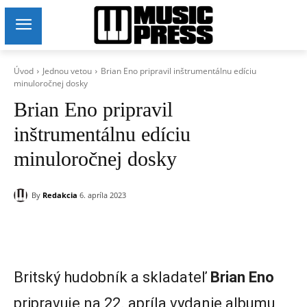
Úvod
Jednou vetou
Brian Eno pripravil inštrumentálnu edíciu
minuloročnej dosky
Brian Eno pripravil
inštrumentálnu edíciu
minuloročnej dosky
By
Redakcia
6. apríla 2023
Britský hudobník a skladateľ
Brian Eno
pripravuje na 22. apríla vydanie albumu