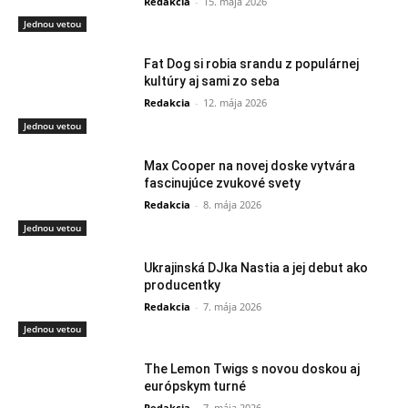
Redakcia
-
15. mája 2026
Jednou vetou
Fat Dog si robia srandu z populárnej
kultúry aj sami zo seba
Redakcia
-
12. mája 2026
Jednou vetou
Max Cooper na novej doske vytvára
fascinujúce zvukové svety
Redakcia
-
8. mája 2026
Jednou vetou
Ukrajinská DJka Nastia a jej debut ako
producentky
Redakcia
-
7. mája 2026
Jednou vetou
The Lemon Twigs s novou doskou aj
európskym turné
Redakcia
-
7. mája 2026