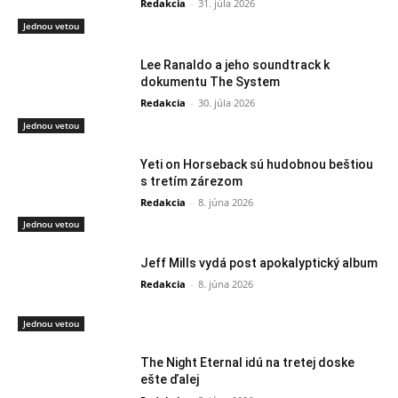
Redakcia
-
31. júla 2026
Jednou vetou
Lee Ranaldo a jeho soundtrack k
dokumentu The System
Redakcia
-
30. júla 2026
Jednou vetou
Yeti on Horseback sú hudobnou beštiou
s tretím zárezom
Redakcia
-
8. júna 2026
Jednou vetou
Jeff Mills vydá post apokalyptický album
Redakcia
-
8. júna 2026
Jednou vetou
The Night Eternal idú na tretej doske
ešte ďalej