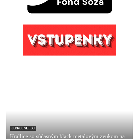
JEDNOU VETOU
Krallice so súčasným black metalovým zvukom na