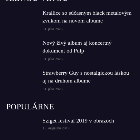
Krallice so súčasným black metalovým
zvukom na novom albume
31. júla 2026
Nový živý album aj koncertný
dokument od Pulp
31. júla 2026
Strawberry Guy s nostalgickou láskou
aj na druhom albume
31. júla 2026
POPULÁRNE
Sziget festival 2019 v obrazoch
15. augusta 2019