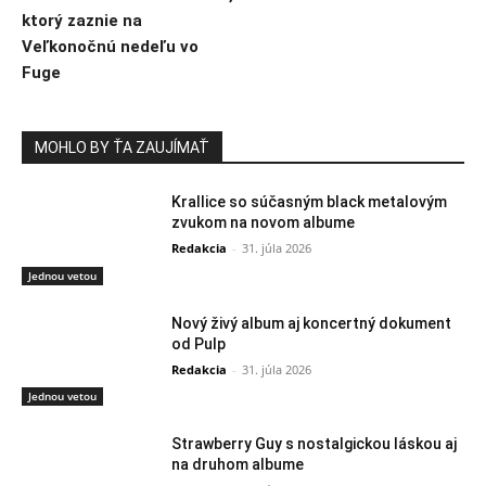
ktorý zaznie na
Veľkonočnú nedeľu vo
Fuge
MOHLO BY ŤA ZAUJÍMAŤ
Krallice so súčasným black metalovým
zvukom na novom albume
Redakcia
-
31. júla 2026
Jednou vetou
Nový živý album aj koncertný dokument
od Pulp
Redakcia
-
31. júla 2026
Jednou vetou
Strawberry Guy s nostalgickou láskou aj
na druhom albume