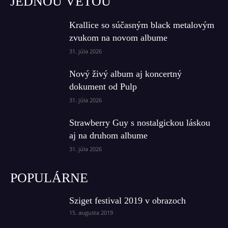
JEDNOU VETOU
Krallice so súčasným black metalovým
zvukom na novom albume
31. júla 2026
Nový živý album aj koncertný
dokument od Pulp
31. júla 2026
Strawberry Guy s nostalgickou láskou
aj na druhom albume
31. júla 2026
POPULÁRNE
Sziget festival 2019 v obrazoch
15. augusta 2019