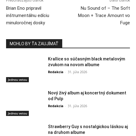
Predchádzajúci článok
Ďalší článok
Brian Eno pripravil
Nu Sound of – The Soft
inštrumentálnu edíciu
Moon + Trace Amount vo
minuloročnej dosky
Fuge
MOHLO BY ŤA ZAUJÍMAŤ
Krallice so súčasným black metalovým
zvukom na novom albume
Redakcia
-
31. júla 2026
Jednou vetou
Nový živý album aj koncertný dokument
od Pulp
Redakcia
-
31. júla 2026
Jednou vetou
Strawberry Guy s nostalgickou láskou aj
na druhom albume