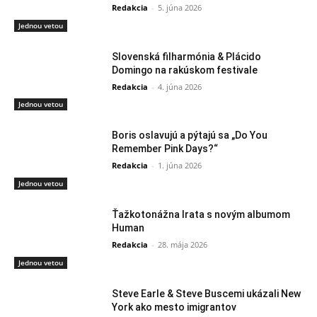
Redakcia
-
5. júna 2026
Jednou vetou
Slovenská filharmónia & Plácido
Domingo na rakúskom festivale
Redakcia
-
4. júna 2026
Jednou vetou
Boris oslavujú a pýtajú sa „Do You
Remember Pink Days?“
Redakcia
-
1. júna 2026
Jednou vetou
Ťažkotonážna Irata s novým albumom
Human
Redakcia
-
28. mája 2026
Jednou vetou
Steve Earle & Steve Buscemi ukázali New
York ako mesto imigrantov