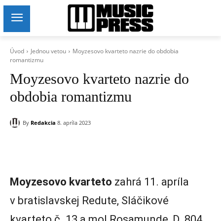
Úvod
Jednou vetou
Moyzesovo kvarteto nazrie do obdobia
romantizmu
Moyzesovo kvarteto nazrie do
obdobia romantizmu
By
Redakcia
8. apríla 2023
Moyzesovo kvarteto
zahrá 11. apríla
v bratislavskej Redute, Sláčikové
kvarteto č. 13 a mol Rosamunde, D. 804