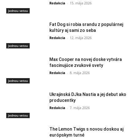
Redakcia
-
15. mája 2026
Jednou vetou
Fat Dog si robia srandu z populárnej
kultúry aj sami zo seba
Redakcia
-
12. mája 2026
Jednou vetou
Max Cooper na novej doske vytvára
fascinujúce zvukové svety
Redakcia
-
8. mája 2026
Jednou vetou
Ukrajinská DJka Nastia a jej debut ako
producentky
Redakcia
-
7. mája 2026
Jednou vetou
The Lemon Twigs s novou doskou aj
európskym turné