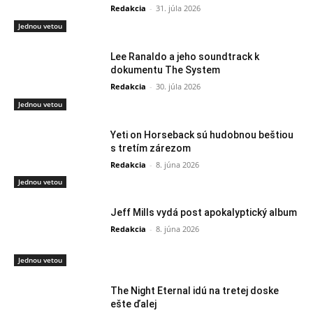
Redakcia
-
31. júla 2026
Jednou vetou
Lee Ranaldo a jeho soundtrack k
dokumentu The System
Redakcia
-
30. júla 2026
Jednou vetou
Yeti on Horseback sú hudobnou beštiou
s tretím zárezom
Redakcia
-
8. júna 2026
Jednou vetou
Jeff Mills vydá post apokalyptický album
Redakcia
-
8. júna 2026
Jednou vetou
The Night Eternal idú na tretej doske
ešte ďalej