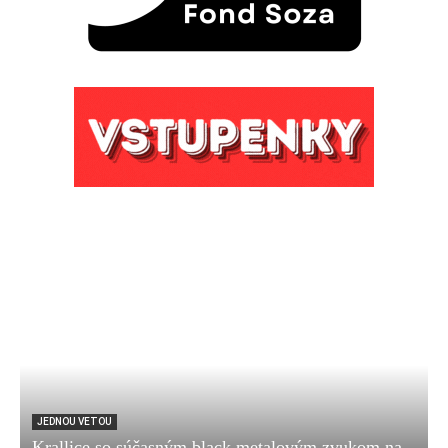
JEDNOU VETOU
Krallice so súčasným black metalovým zvukom na