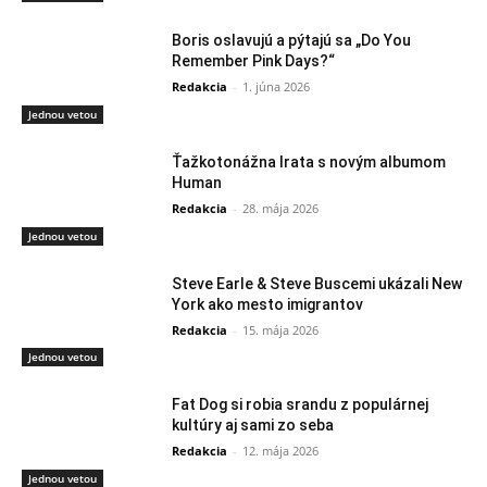
Boris oslavujú a pýtajú sa „Do You
Remember Pink Days?“
Redakcia
-
1. júna 2026
Jednou vetou
Ťažkotonážna Irata s novým albumom
Human
Redakcia
-
28. mája 2026
Jednou vetou
Steve Earle & Steve Buscemi ukázali New
York ako mesto imigrantov
Redakcia
-
15. mája 2026
Jednou vetou
Fat Dog si robia srandu z populárnej
kultúry aj sami zo seba
Redakcia
-
12. mája 2026
Jednou vetou