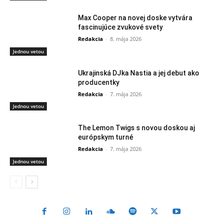
Max Cooper na novej doske vytvára
fascinujúce zvukové svety
Redakcia
-
8. mája 2026
Jednou vetou
Ukrajinská DJka Nastia a jej debut ako
producentky
Redakcia
-
7. mája 2026
Jednou vetou
The Lemon Twigs s novou doskou aj
európskym turné
Redakcia
-
7. mája 2026
Jednou vetou