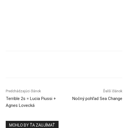
Predchádzajúci článok
Ďalší článok
Terrible 2s = Lucia Piussi +
Nočný pohľad Sea Change
Agnes Lovecká
MOHLO BY ŤA ZAUJÍMAŤ