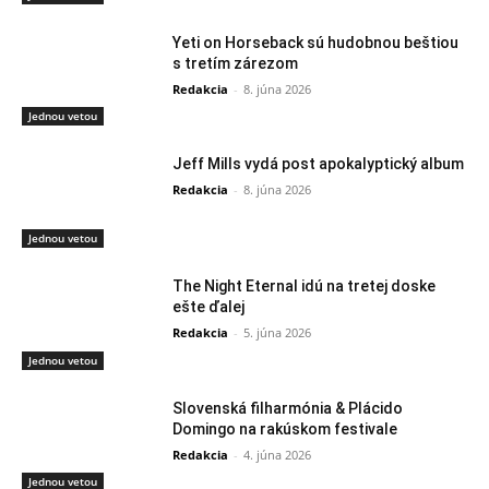
Yeti on Horseback sú hudobnou beštiou
s tretím zárezom
Redakcia
-
8. júna 2026
Jednou vetou
Jeff Mills vydá post apokalyptický album
Redakcia
-
8. júna 2026
Jednou vetou
The Night Eternal idú na tretej doske
ešte ďalej
Redakcia
-
5. júna 2026
Jednou vetou
Slovenská filharmónia & Plácido
Domingo na rakúskom festivale
Redakcia
-
4. júna 2026
Jednou vetou