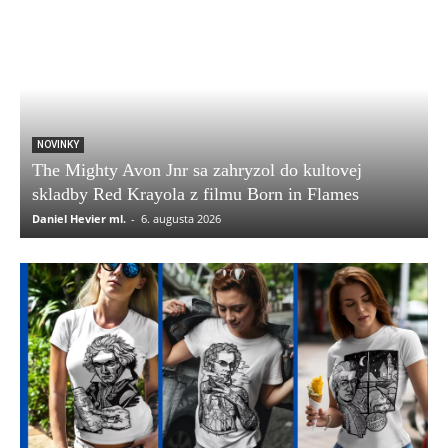
NOVINKY
The Mighty Avon Jnr sa zahryzol do kultovej
skladby Red Krayola z filmu Born in Flames
Daniel Hevier ml.
-
6. augusta 2026