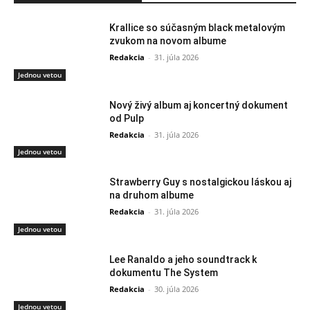
Krallice so súčasným black metalovým
zvukom na novom albume
Redakcia
-
31. júla 2026
Jednou vetou
Nový živý album aj koncertný dokument
od Pulp
Redakcia
-
31. júla 2026
Jednou vetou
Strawberry Guy s nostalgickou láskou aj
na druhom albume
Redakcia
-
31. júla 2026
Jednou vetou
Lee Ranaldo a jeho soundtrack k
dokumentu The System
Redakcia
-
30. júla 2026
Jednou vetou