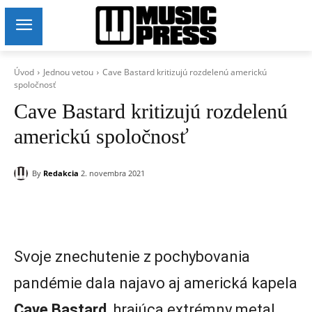
Úvod
Jednou vetou
Cave Bastard kritizujú rozdelenú americkú
spoločnosť
Cave Bastard kritizujú rozdelenú
americkú spoločnosť
By
Redakcia
2. novembra 2021
Svoje znechutenie z pochybovania
pandémie dala najavo aj americká kapela
Cave Bastard
, hrajúca extrémny metal