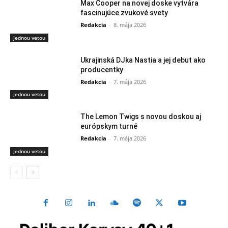
Max Cooper na novej doske vytvára
fascinujúce zvukové svety
Redakcia
-
8. mája 2026
Jednou vetou
Ukrajinská DJka Nastia a jej debut ako
producentky
Redakcia
-
7. mája 2026
Jednou vetou
The Lemon Twigs s novou doskou aj
európskym turné
Redakcia
-
7. mája 2026
Jednou vetou