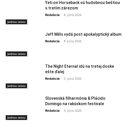
Yeti on Horseback sú hudobnou beštiou
s tretím zárezom
Redakcia
-
8. júna 2026
Jednou vetou
Jeff Mills vydá post apokalyptický album
Redakcia
-
8. júna 2026
Jednou vetou
The Night Eternal idú na tretej doske
ešte ďalej
Redakcia
-
5. júna 2026
Jednou vetou
Slovenská filharmónia & Plácido
Domingo na rakúskom festivale
Redakcia
-
4. júna 2026
Jednou vetou