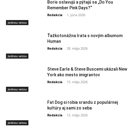
Boris oslavujú a pýtajú sa „Do You
Remember Pink Days?“
Redakcia
-
1. júna 2026
Jednou vetou
Ťažkotonážna Irata s novým albumom
Human
Redakcia
-
28. mája 2026
Jednou vetou
Steve Earle & Steve Buscemi ukázali New
York ako mesto imigrantov
Redakcia
-
15. mája 2026
Jednou vetou
Fat Dog si robia srandu z populárnej
kultúry aj sami zo seba
Redakcia
-
12. mája 2026
Jednou vetou