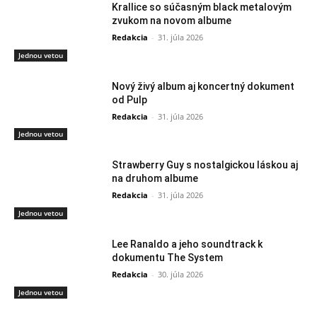
Krallice so súčasným black metalovým
zvukom na novom albume
Redakcia
-
31. júla 2026
Jednou vetou
Nový živý album aj koncertný dokument
od Pulp
Redakcia
-
31. júla 2026
Jednou vetou
Strawberry Guy s nostalgickou láskou aj
na druhom albume
Redakcia
-
31. júla 2026
Jednou vetou
Lee Ranaldo a jeho soundtrack k
dokumentu The System
Redakcia
-
30. júla 2026
Jednou vetou