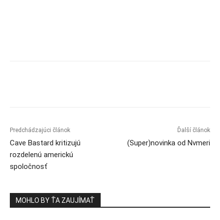
Predchádzajúci článok
Ďalší článok
Cave Bastard kritizujú
(Super)novinka od Nvmeri
rozdelenú americkú
spoločnosť
MOHLO BY ŤA ZAUJÍMAŤ