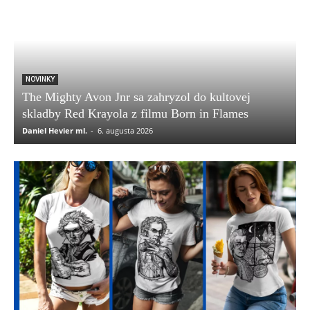
NOVINKY
The Mighty Avon Jnr sa zahryzol do kultovej
skladby Red Krayola z filmu Born in Flames
Daniel Hevier ml.
-
6. augusta 2026