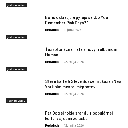
Jednou vetou
Boris oslavujú a pýtajú sa „Do You
Remember Pink Days?“
Redakcia
-
1. júna 2026
Jednou vetou
Ťažkotonážna Irata s novým albumom
Human
Redakcia
-
28. mája 2026
Jednou vetou
Steve Earle & Steve Buscemi ukázali New
York ako mesto imigrantov
Redakcia
-
15. mája 2026
Jednou vetou
Fat Dog si robia srandu z populárnej
kultúry aj sami zo seba
Redakcia
-
12. mája 2026