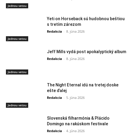
Jednou vetou
Yeti on Horseback sú hudobnou beštiou
s tretím zárezom
Redakcia
-
8. júna 2026
Jednou vetou
Jeff Mills vydá post apokalyptický album
Redakcia
-
8. júna 2026
Jednou vetou
The Night Eternal idú na tretej doske
ešte ďalej
Redakcia
-
5. júna 2026
Jednou vetou
Slovenská filharmónia & Plácido
Domingo na rakúskom festivale
Redakcia
-
4. júna 2026