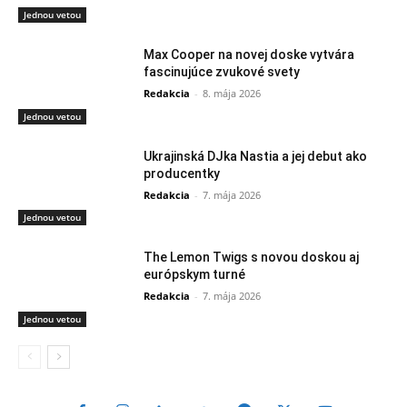
Jednou vetou
Max Cooper na novej doske vytvára
fascinujúce zvukové svety
Redakcia
-
8. mája 2026
Jednou vetou
Ukrajinská DJka Nastia a jej debut ako
producentky
Redakcia
-
7. mája 2026
Jednou vetou
The Lemon Twigs s novou doskou aj
európskym turné
Redakcia
-
7. mája 2026
Jednou vetou