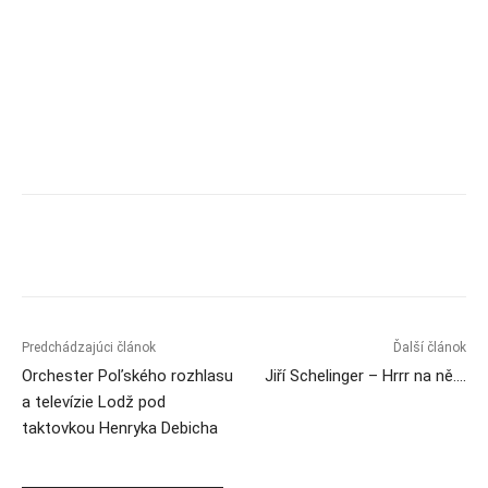
Predchádzajúci článok
Ďalší článok
Orchester Poľského rozhlasu
Jiří Schelinger – Hrrr na ně….
a televízie Lodž pod
taktovkou Henryka Debicha