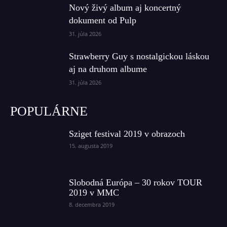
Nový živý album aj koncertný
dokument od Pulp
31. júla 2026
Strawberry Guy s nostalgickou láskou
aj na druhom albume
31. júla 2026
POPULÁRNE
Sziget festival 2019 v obrazoch
15. augusta 2019
Slobodná Európa – 30 rokov TOUR
2019 v MMC
8. decembra 2019