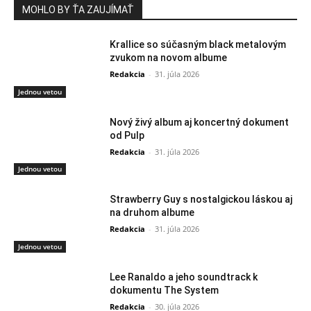
MOHLO BY ŤA ZAUJÍMAŤ
Krallice so súčasným black metalovým
zvukom na novom albume
Redakcia
-
31. júla 2026
Jednou vetou
Nový živý album aj koncertný dokument
od Pulp
Redakcia
-
31. júla 2026
Jednou vetou
Strawberry Guy s nostalgickou láskou aj
na druhom albume
Redakcia
-
31. júla 2026
Jednou vetou
Lee Ranaldo a jeho soundtrack k
dokumentu The System
Redakcia
-
30. júla 2026