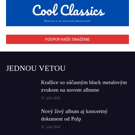
PODPOR NAŠE SNAŽENIE
JEDNOU VETOU
Krallice so súčasným black metalovým
zvukom na novom albume
31. júla 2026
Nový živý album aj koncertný
dokument od Pulp
31. júla 2026