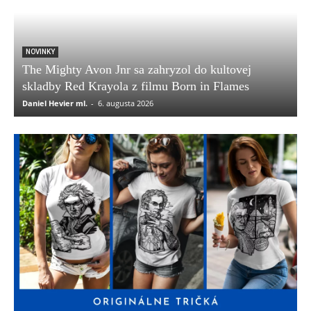
NOVINKY
The Mighty Avon Jnr sa zahryzol do kultovej
skladby Red Krayola z filmu Born in Flames
Daniel Hevier ml.
-
6. augusta 2026