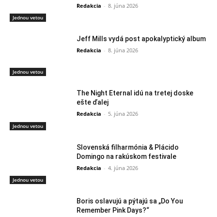
Redakcia
-
8. júna 2026
Jednou vetou
Jeff Mills vydá post apokalyptický album
Redakcia
-
8. júna 2026
Jednou vetou
The Night Eternal idú na tretej doske
ešte ďalej
Redakcia
-
5. júna 2026
Jednou vetou
Slovenská filharmónia & Plácido
Domingo na rakúskom festivale
Redakcia
-
4. júna 2026
Jednou vetou
Boris oslavujú a pýtajú sa „Do You
Remember Pink Days?“