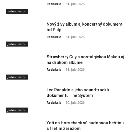
Redakcia
-
31. júla 2026
Jednou vetou
Nový živý album aj koncertný dokument
od Pulp
Redakcia
-
31. júla 2026
Jednou vetou
Strawberry Guy s nostalgickou láskou aj
na druhom albume
Redakcia
-
31. júla 2026
Jednou vetou
Lee Ranaldo a jeho soundtrack k
dokumentu The System
Redakcia
-
30. júla 2026
Jednou vetou
Yeti on Horseback sú hudobnou beštiou
s tretím zárezom