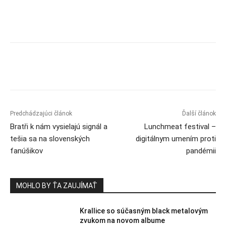
Predchádzajúci článok
Ďalší článok
Bratři k nám vysielajú signál a
Lunchmeat festival –
tešia sa na slovenských
digitálnym umením proti
fanúšikov
pandémii
MOHLO BY ŤA ZAUJÍMAŤ
Krallice so súčasným black metalovým
zvukom na novom albume