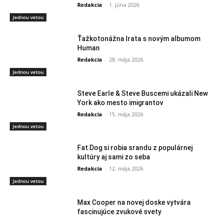
Redakcia
-
1. júna 2026
Jednou vetou
Ťažkotonážna Irata s novým albumom
Human
Redakcia
-
28. mája 2026
Jednou vetou
Steve Earle & Steve Buscemi ukázali New
York ako mesto imigrantov
Redakcia
-
15. mája 2026
Jednou vetou
Fat Dog si robia srandu z populárnej
kultúry aj sami zo seba
Redakcia
-
12. mája 2026
Jednou vetou
Max Cooper na novej doske vytvára
fascinujúce zvukové svety