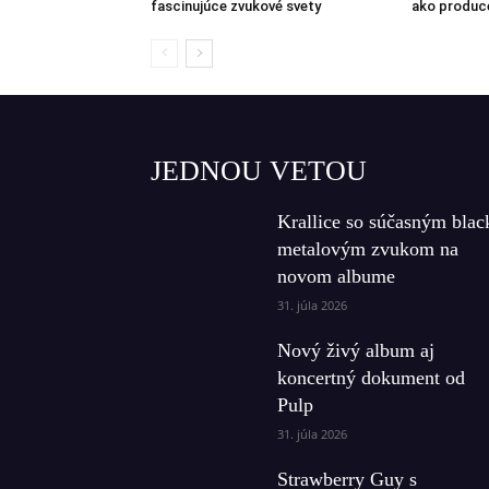
fascinujúce zvukové svety
ako produc
JEDNOU VETOU
Krallice so súčasným blac
metalovým zvukom na
novom albume
31. júla 2026
Nový živý album aj
koncertný dokument od
Pulp
31. júla 2026
Strawberry Guy s