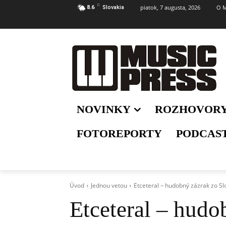
C
piatok, 7 augusta, 2026
O M
8.6
Slovakia
NOVINKY
ROZHOVOR
FOTOREPORTY
PODCAS
Úvod
Jednou vetou
Etceteral – hudobný zázrak zo Sl
Etceteral – hudo