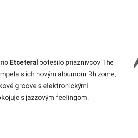
trio
Etceteral
potešilo priaznivcov The
impela s ich novým albumom Rhizome,
kové groove s elektronickými
kojuje s jazzovým feelingom.