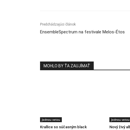
Predchádzajúci článok
EnsembleSpectrum na festivale Melos-Étos
MOHLO BY ŤA ZAUJÍMAŤ
Jednou vetou
Jednou vetou
Krallice so súčasným black
Nový živý a