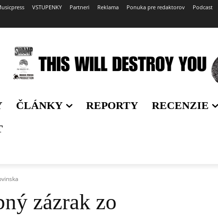
usicpress
VSTUPENKY
Partneri
Reklama
Ponuka pre redaktorov
Podcast
Y
ČLÁNKY
REPORTY
RECENZIE
T
ovinska
bný zázrak zo