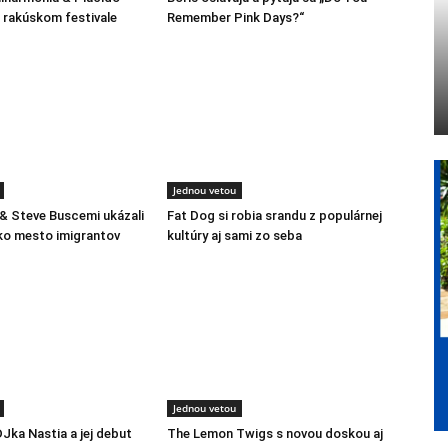
rakúskom festivale
Remember Pink Days?“
Jednou vetou
 & Steve Buscemi ukázali
Fat Dog si robia srandu z populárnej
ko mesto imigrantov
kultúry aj sami zo seba
Jednou vetou
DJka Nastia a jej debut
The Lemon Twigs s novou doskou aj