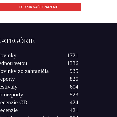
PODPOR NAŠE SNAŽENIE
KATEGÓRIE
ovinky
1721
ednou vetou
1336
ovinky zo zahraničia
935
eporty
825
estivaly
604
otoreporty
523
ecenzie CD
424
ecenzie
421