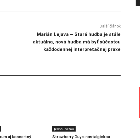
Ďalší článok
Marián Lejava – Stará hudba je stále
aktuálna, nová hudba má byť súčasťou
každodennej interpretačnej praxe
Jednou vetou
lbum aj koncertný
Strawberry Guy s nostalgickou