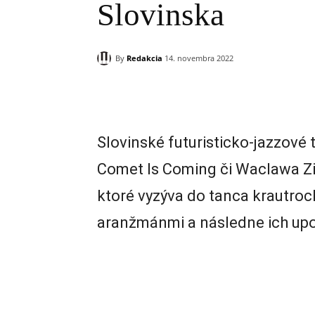
Slovinska
By
Redakcia
14. novembra 2022
Zdieľam
Slovinské futuristicko-jazzové 
Comet Is Coming či Waclawa Z
ktoré vyzýva do tanca krautroc
aranžmánmi a následne ich upo