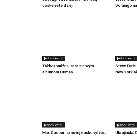
doske ešte ďalej
Domingo na 
Jednou vetou
Jednou vetou
Ťažkotonážna Irata s novým
Steve Earle
albumom Human
New York a
Jednou vetou
Jednou vetou
Max Cooper na novej doske vytvára
Ukrajinská 