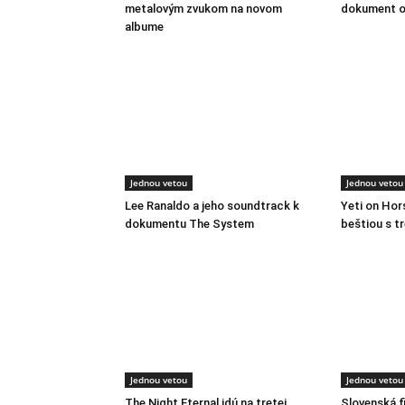
metalovým zvukom na novom
dokument o
albume
Jednou vetou
Jednou vetou
Lee Ranaldo a jeho soundtrack k
Yeti on Ho
dokumentu The System
beštiou s t
Jednou vetou
Jednou vetou
The Night Eternal idú na tretej
Slovenská f