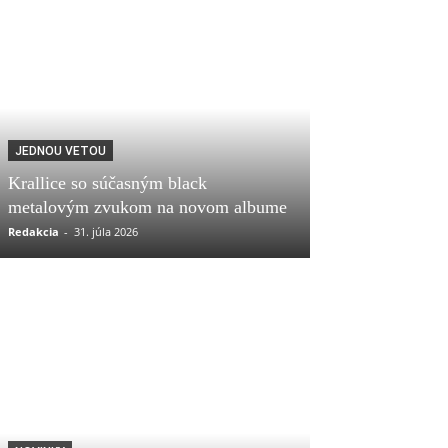
JEDNOU VETOU
Krallice so súčasným black
metalovým zvukom na novom albume
Redakcia
-
31. júla 2026