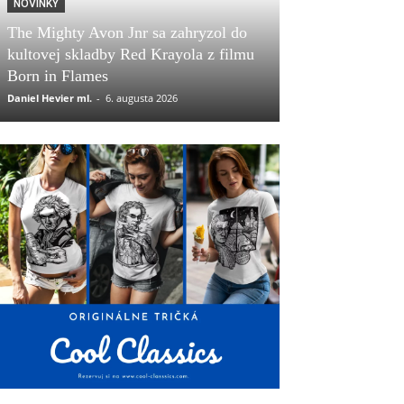
NOVINKY
The Mighty Avon Jnr sa zahryzol do
kultovej skladby Red Krayola z filmu
Born in Flames
Daniel Hevier ml.
-
6. augusta 2026