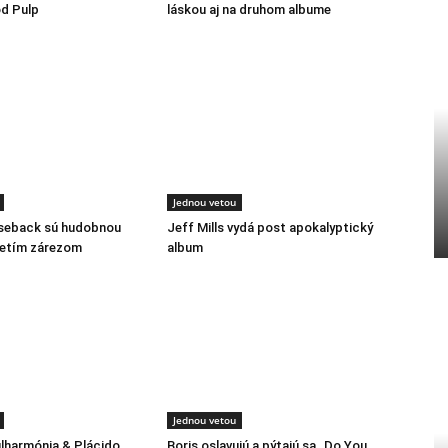
d Pulp
láskou aj na druhom albume
Jednou vetou
rseback sú hudobnou
Jeff Mills vydá post apokalyptický
retím zárezom
album
Jednou vetou
ilharmónia & Plácido
Boris oslavujú a pýtajú sa „Do You