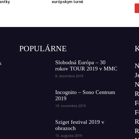
entky
európskym turné
POPULÁRNE
Slobodná Európa – 30
k
N
rokov TOUR 2019 v MMC
J
8. decembra 2019
N
Incognito – Sono Centrum
R
2019
F
19. novembra 2019
F
R
Sziget festival 2019 v
obrazoch
R
15. augusta 2019