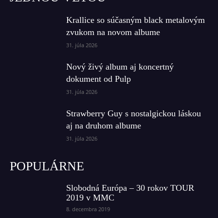
Krallice so súčasným black metalovým
zvukom na novom albume
31. júla 2026
Nový živý album aj koncertný
dokument od Pulp
31. júla 2026
Strawberry Guy s nostalgickou láskou
aj na druhom albume
31. júla 2026
POPULÁRNE
Slobodná Európa – 30 rokov TOUR
2019 v MMC
8. decembra 2019