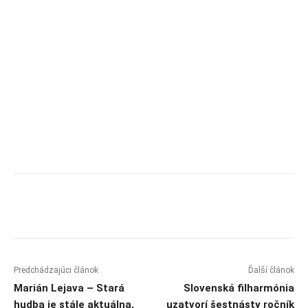
Predchádzajúci článok
Ďalší článok
Marián Lejava – Stará
Slovenská filharmónia
hudba je stále aktuálna,
uzatvorí šestnásty ročník