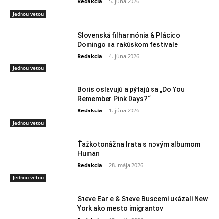
Redakcia
-
5. júna 2026
Jednou vetou
Slovenská filharmónia & Plácido
Domingo na rakúskom festivale
Redakcia
-
4. júna 2026
Jednou vetou
Boris oslavujú a pýtajú sa „Do You
Remember Pink Days?“
Redakcia
-
1. júna 2026
Jednou vetou
Ťažkotonážna Irata s novým albumom
Human
Redakcia
-
28. mája 2026
Jednou vetou
Steve Earle & Steve Buscemi ukázali New
York ako mesto imigrantov