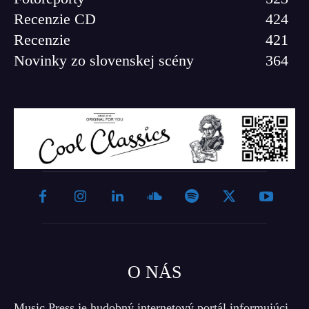
Recenzie CD
424
Recenzie
421
Novinky zo slovenskej scény
364
O NÁS
Music Press je hudobný internetový portál informujúci