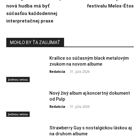
nová hudba má byť
festivalu Melos-Étos
súčasťou každodennej
interpretačnej praxe
MOHLO BY ŤA ZAUJÍMAŤ
Krallice so súčasným black metalovým
zvukom na novom albume
Redakcia
-
31. júla 2026
Jednou vetou
Nový živý album aj koncertný dokument
od Pulp
Redakcia
-
31. júla 2026
Jednou vetou
Strawberry Guy s nostalgickou láskou aj
na druhom albume