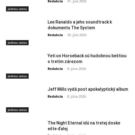
Redakcia
-
31. júla 2026
Jednou vetou
Lee Ranaldo a jeho soundtrack k
dokumentu The System
Redakcia
-
30. júla 2026
Jednou vetou
Yeti on Horseback sú hudobnou beštiou
s tretím zárezom
Redakcia
-
8. júna 2026
Jednou vetou
Jeff Mills vydá post apokalyptický album
Redakcia
-
8. júna 2026
Jednou vetou
The Night Eternal idú na tretej doske
ešte ďalej