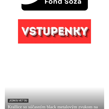
JEDNOU VETOU
Krallice so súčasným black metalovým zvukom na