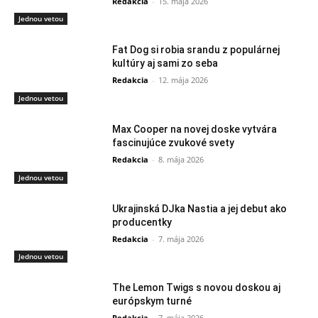
Redakcia
-
15. mája 2026
Jednou vetou
Fat Dog si robia srandu z populárnej
kultúry aj sami zo seba
Redakcia
-
12. mája 2026
Jednou vetou
Max Cooper na novej doske vytvára
fascinujúce zvukové svety
Redakcia
-
8. mája 2026
Jednou vetou
Ukrajinská DJka Nastia a jej debut ako
producentky
Redakcia
-
7. mája 2026
Jednou vetou
The Lemon Twigs s novou doskou aj
európskym turné
Redakcia
-
7. mája 2026