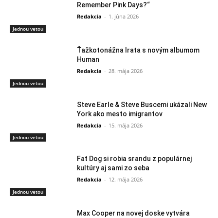
Remember Pink Days?“
Redakcia
-
1. júna 2026
Jednou vetou
Ťažkotonážna Irata s novým albumom
Human
Redakcia
-
28. mája 2026
Jednou vetou
Steve Earle & Steve Buscemi ukázali New
York ako mesto imigrantov
Redakcia
-
15. mája 2026
Jednou vetou
Fat Dog si robia srandu z populárnej
kultúry aj sami zo seba
Redakcia
-
12. mája 2026
Jednou vetou
Max Cooper na novej doske vytvára