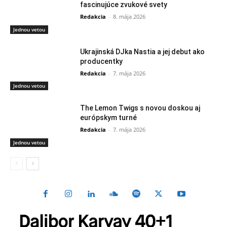
fascinujúce zvukové svety
Redakcia
-
8. mája 2026
Jednou vetou
Ukrajinská DJka Nastia a jej debut ako
producentky
Redakcia
-
7. mája 2026
Jednou vetou
The Lemon Twigs s novou doskou aj
európskym turné
Redakcia
-
7. mája 2026
Jednou vetou