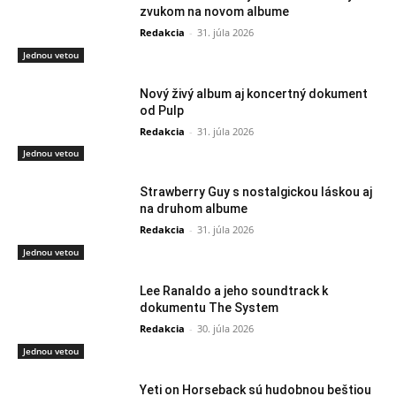
zvukom na novom albume
Redakcia
-
31. júla 2026
Jednou vetou
Nový živý album aj koncertný dokument
od Pulp
Redakcia
-
31. júla 2026
Jednou vetou
Strawberry Guy s nostalgickou láskou aj
na druhom albume
Redakcia
-
31. júla 2026
Jednou vetou
Lee Ranaldo a jeho soundtrack k
dokumentu The System
Redakcia
-
30. júla 2026
Jednou vetou
Yeti on Horseback sú hudobnou beštiou