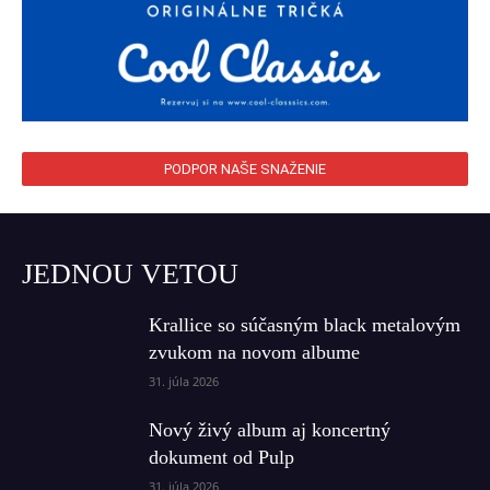
PODPOR NAŠE SNAŽENIE
JEDNOU VETOU
Krallice so súčasným black metalovým
zvukom na novom albume
31. júla 2026
Nový živý album aj koncertný
dokument od Pulp
31. júla 2026