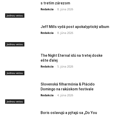
s tretím zárezom
Redakcia
-
8. júna 2026
Jednou vetou
Jeff Mills vydá post apokalyptický album
Redakcia
-
8. júna 2026
Jednou vetou
The Night Eternal idú na tretej doske
ešte ďalej
Redakcia
-
5. júna 2026
Jednou vetou
Slovenská filharmónia & Plácido
Domingo na rakúskom festivale
Redakcia
-
4. júna 2026
Jednou vetou
Boris oslavujú a pýtajú sa „Do You