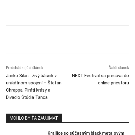
Predchádzajúci článok
Ďalší článok
Janko Silan : živý básnik v
NEXT Festival sa presúva do
unikátnom spojení – Štefan
online priestoru
Chrappa, Piráti krásy a
Divadlo Štúdia Tanca
MOHLO BY ŤA ZAUJÍMAŤ
Krallice so súčasným black metalovým