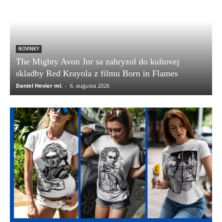
NOVINKY
The Mighty Avon Jnr sa zahryzol do kultovej
skladby Red Krayola z filmu Born in Flames
Daniel Hevier ml.
-
6. augusta 2026