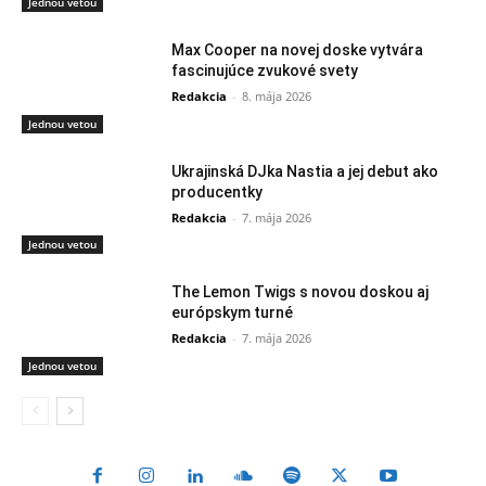
Jednou vetou
Max Cooper na novej doske vytvára
fascinujúce zvukové svety
Redakcia
-
8. mája 2026
Jednou vetou
Ukrajinská DJka Nastia a jej debut ako
producentky
Redakcia
-
7. mája 2026
Jednou vetou
The Lemon Twigs s novou doskou aj
európskym turné
Redakcia
-
7. mája 2026
Jednou vetou