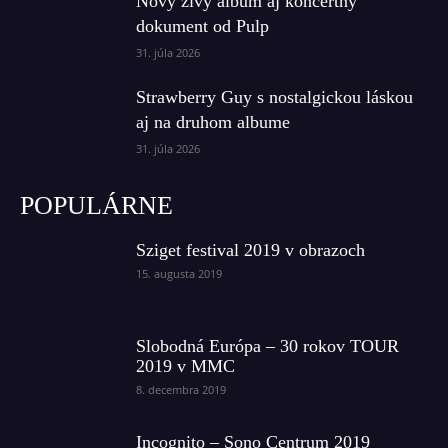
Nový živý album aj koncertný
dokument od Pulp
31. júla 2026
Strawberry Guy s nostalgickou láskou
aj na druhom albume
31. júla 2026
POPULÁRNE
Sziget festival 2019 v obrazoch
15. augusta 2019
Slobodná Európa – 30 rokov TOUR
2019 v MMC
8. decembra 2019
Incognito – Sono Centrum 2019