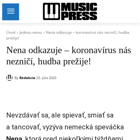
Úvod
Jednou vetou
Nena odkazuje – koronavírus nás nezničí, hudba
prežije!
Nena odkazuje – koronavírus nás
nezničí, hudba prežije!
By
Redakcia
20. júla 2020
Nevzdávať sa, ale spievať, smiať sa
a tancovať, vyzýva nemecká speváčka
Nena
, ktorá pred niekoľkými týždňami