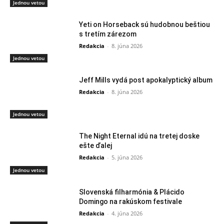
Jednou vetou
Yeti on Horseback sú hudobnou beštiou
s tretím zárezom
Redakcia
-
8. júna 2026
Jednou vetou
Jeff Mills vydá post apokalyptický album
Redakcia
-
8. júna 2026
Jednou vetou
The Night Eternal idú na tretej doske
ešte ďalej
Redakcia
-
5. júna 2026
Jednou vetou
Slovenská filharmónia & Plácido
Domingo na rakúskom festivale
Redakcia
-
4. júna 2026