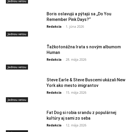
Jednou vetou
Boris oslavujú a pýtajú sa „Do You
Remember Pink Days?“
Redakcia
-
1. júna 2026
Jednou vetou
Ťažkotonážna Irata s novým albumom
Human
Redakcia
-
28. mája 2026
Jednou vetou
Steve Earle & Steve Buscemi ukázali New
York ako mesto imigrantov
Redakcia
-
15. mája 2026
Jednou vetou
Fat Dog si robia srandu z populárnej
kultúry aj sami zo seba
Redakcia
-
12. mája 2026