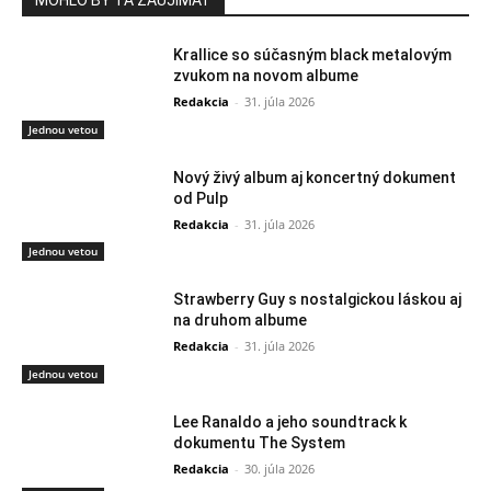
MOHLO BY ŤA ZAUJÍMAŤ
Krallice so súčasným black metalovým
zvukom na novom albume
Redakcia
-
31. júla 2026
Jednou vetou
Nový živý album aj koncertný dokument
od Pulp
Redakcia
-
31. júla 2026
Jednou vetou
Strawberry Guy s nostalgickou láskou aj
na druhom albume
Redakcia
-
31. júla 2026
Jednou vetou
Lee Ranaldo a jeho soundtrack k
dokumentu The System
Redakcia
-
30. júla 2026