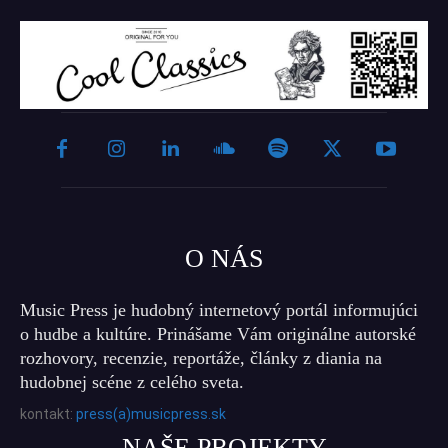
O NÁS
Music Press je hudobný internetový portál informujúci
o hudbe a kultúre. Prinášame Vám originálne autorské
rozhovory, recenzie, reportáže, články z diania na
hudobnej scéne z celého sveta.
kontakt:
press(a)musicpress.sk
NAŠE PROJEKTY