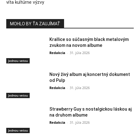
víta kultúrne výzvy
MOHLO BY ŤA ZAUJÍMAŤ
Krallice so súčasným black metalovým
zvukom na novom albume
Redakcia
-
31. júla 2026
Jednou vetou
Nový živý album aj koncertný dokument
od Pulp
Redakcia
-
31. júla 2026
Jednou vetou
Strawberry Guy s nostalgickou láskou aj
na druhom albume
Redakcia
-
31. júla 2026
Jednou vetou