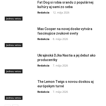
Fat Dog si robia srandu z populárnej
kultúry aj sami zo seba
Redakcia
-
12. mája 2026
Jednou vetou
Max Cooper na novej doske vytvára
fascinujúce zvukové svety
Redakcia
-
8. mája 2026
Jednou vetou
Ukrajinská DJka Nastia a jej debut ako
producentky
Redakcia
-
7. mája 2026
Jednou vetou
The Lemon Twigs s novou doskou aj
európskym turné
Redakcia
-
7. mája 2026
Jednou vetou