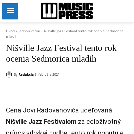
Úvod
Jednou vetou
Nišville Jazz Festival tento rok ocenia Sedmorica
mladih
Nišville Jazz Festival tento rok
ocenia Sedmorica mladih
By
Redakcia
8. februára 2021
Cena Jovi Radovanovića udeľovaná
Nišville Jazz Festivalom
za celoživotný
prínos srbskej hudbe tento rok poputuje