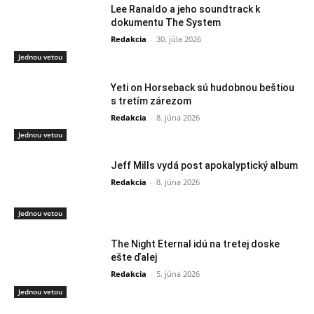
Lee Ranaldo a jeho soundtrack k
dokumentu The System
Redakcia
-
30. júla 2026
Jednou vetou
Yeti on Horseback sú hudobnou beštiou
s tretím zárezom
Redakcia
-
8. júna 2026
Jednou vetou
Jeff Mills vydá post apokalyptický album
Redakcia
-
8. júna 2026
Jednou vetou
The Night Eternal idú na tretej doske
ešte ďalej
Redakcia
-
5. júna 2026
Jednou vetou