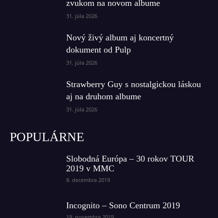
zvukom na novom albume
31. júla 2026
Nový živý album aj koncertný
dokument od Pulp
31. júla 2026
Strawberry Guy s nostalgickou láskou
aj na druhom albume
31. júla 2026
POPULÁRNE
Slobodná Európa – 30 rokov TOUR
2019 v MMC
8. decembra 2019
Incognito – Sono Centrum 2019
19. novembra 2019