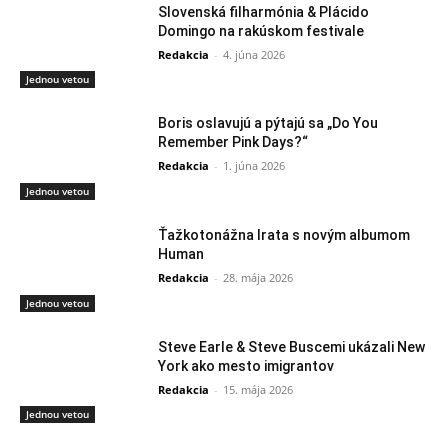
Slovenská filharmónia & Plácido
Domingo na rakúskom festivale
Redakcia
-
4. júna 2026
Jednou vetou
Boris oslavujú a pýtajú sa „Do You
Remember Pink Days?“
Redakcia
-
1. júna 2026
Jednou vetou
Ťažkotonážna Irata s novým albumom
Human
Redakcia
-
28. mája 2026
Jednou vetou
Steve Earle & Steve Buscemi ukázali New
York ako mesto imigrantov
Redakcia
-
15. mája 2026
Jednou vetou