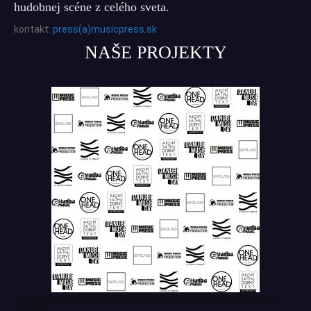
hudobnej scéne z celého sveta.
kontakt:
press(a)musicpress.sk
NAŠE PROJEKTY
Tento projekt z verejných zdrojov podporil: Fond na podporu
umenia