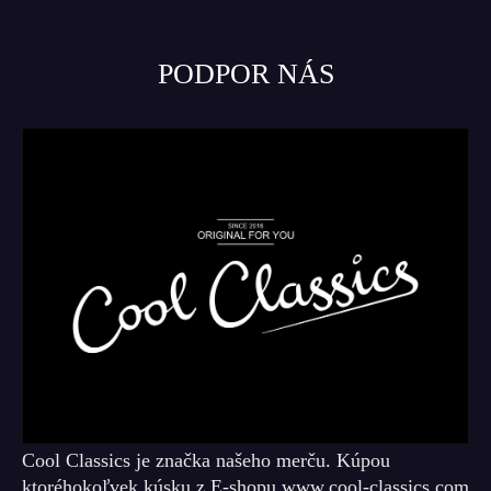
PODPOR NÁS
Cool Classics je značka našeho merču. Kúpou
ktoréhokoľvek kúsku z E-shopu www.cool-classics.com