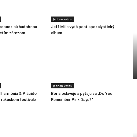
Jednou vetou
rseback sú hudobnou
Jeff Mills vydá post apokalyptický
retím zárezom
album
Jednou vetou
ilharmónia & Plácido
Boris oslavujú a pýtajú sa „Do You
rakúskom festivale
Remember Pink Days?“