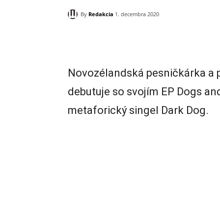
By
Redakcia
1. decembra 2020
Zdieľam
Novozélandská pesničkárka a
debutuje so svojím EP Dogs an
metaforický singel Dark Dog.