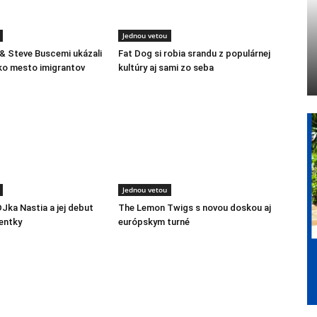
Jednou vetou
 & Steve Buscemi ukázali
Fat Dog si robia srandu z populárnej
ko mesto imigrantov
kultúry aj sami zo seba
Jednou vetou
DJka Nastia a jej debut
The Lemon Twigs s novou doskou aj
entky
európskym turné