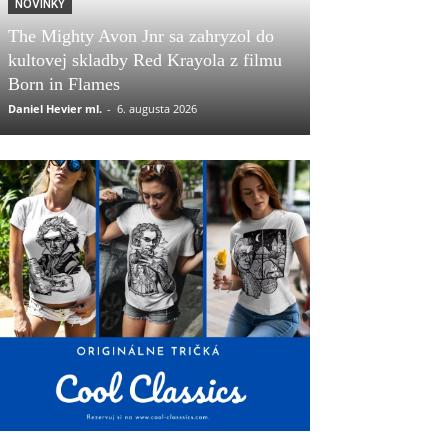
NOVINKY
The Mighty Avon Jnr sa zahryzol do
kultovej skladby Red Krayola z filmu
Born in Flames
Daniel Hevier ml.
-
6. augusta 2026