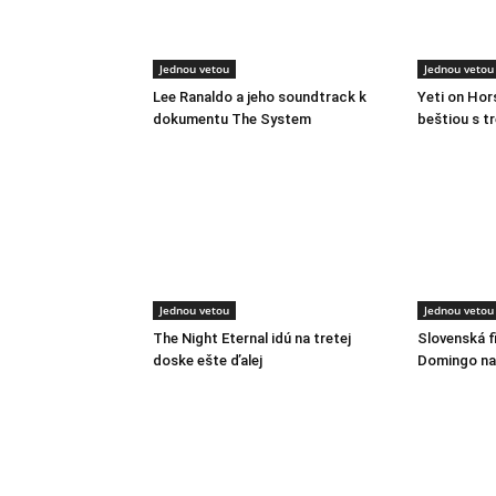
Jednou vetou
Jednou vetou
Lee Ranaldo a jeho soundtrack k
Yeti on Ho
dokumentu The System
beštiou s t
Jednou vetou
Jednou vetou
The Night Eternal idú na tretej
Slovenská f
doske ešte ďalej
Domingo na 