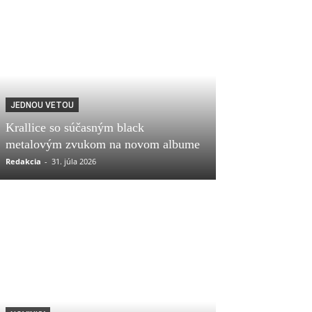
JEDNOU VETOU
Krallice so súčasným black
metalovým zvukom na novom albume
Redakcia
-
31. júla 2026