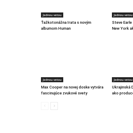
Jednou vetou
Jednou vetou
Ťažkotonážna Irata s novým
Steve Earle
albumom Human
New York a
Jednou vetou
Jednou vetou
Max Cooper na novej doske vytvára
Ukrajinská 
fascinujúce zvukové svety
ako produc