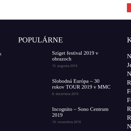
POPULÁRNE
Sziget festival 2019 v
k
N
obrazoch
J
15. augusta 2019
N
Slobodná Európa – 30
R
rokov TOUR 2019 v MMC
F
8. decembra 2019
F
R
Incognito – Sono Centrum
2019
R
19. novembra 2019
N