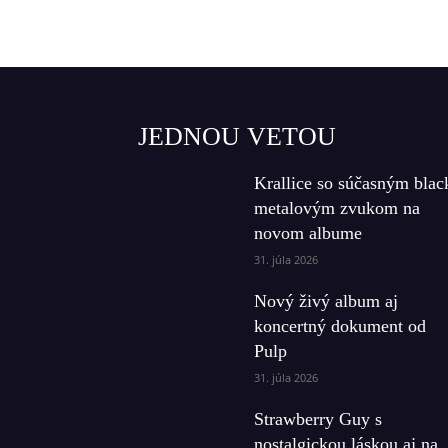
JEDNOU VETOU
Krallice so súčasným blac
metalovým zvukom na
novom albume
31. júla 2026
Nový živý album aj
koncertný dokument od
Pulp
31. júla 2026
Strawberry Guy s
nostalgickou láskou aj na