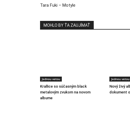
Tara Fuki – Motyle
MOHLO BY ŤA ZAUJÍMAŤ
Jednou vetou
Jednou vetou
Krallice so súčasným black
Nový živý a
metalovým zvukom na novom
dokument o
albume