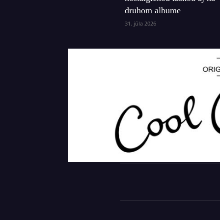
druhom albume
31. júla 2026