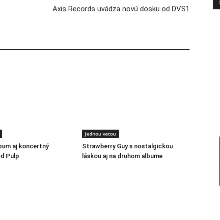
Axis Records uvádza novú dosku od DVS1
Jednou vetou
lbum aj koncertný
Strawberry Guy s nostalgickou
d Pulp
láskou aj na druhom albume