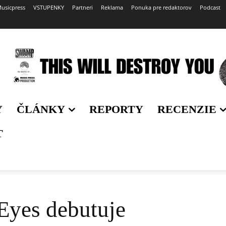
usicpress
VSTUPENKY
Partneri
Reklama
Ponuka pre redaktorov
Podcast
Y
ČLÁNKY
REPORTY
RECENZIE
T
Eyes debutuje