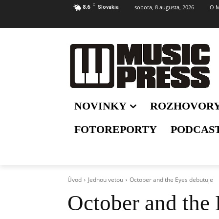
C
sobota, 8 augusta, 2026
O M
8.6
Slovakia
NOVINKY
ROZHOVOR
FOTOREPORTY
PODCAS
Úvod
Jednou vetou
October and the Eyes debutuje
October and the 