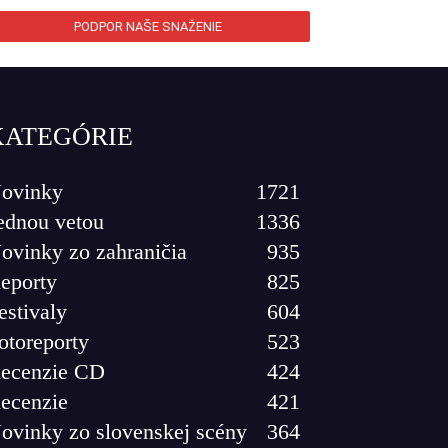
PODPOR NAŠE SNAŽENIE
KATEGÓRIE
ovinky
1721
ednou vetou
1336
ovinky zo zahraničia
935
eporty
825
estivaly
604
otoreporty
523
ecenzie CD
424
ecenzie
421
ovinky zo slovenskej scény
364