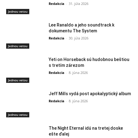
Redakcia
-
31. júla 2026
Jednou vetou
Lee Ranaldo a jeho soundtrack k
dokumentu The System
Redakcia
-
30. júla 2026
Jednou vetou
Yeti on Horseback sú hudobnou beštiou
s tretím zárezom
Redakcia
-
8. júna 2026
Jednou vetou
Jeff Mills vydá post apokalyptický album
Redakcia
-
8. júna 2026
Jednou vetou
The Night Eternal idú na tretej doske
ešte ďalej