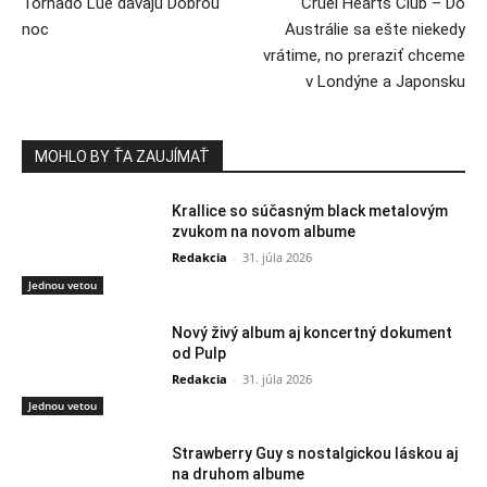
Tornado Lue dávajú Dobrou
Cruel Hearts Club – Do
noc
Austrálie sa ešte niekedy
vrátime, no preraziť chceme
v Londýne a Japonsku
MOHLO BY ŤA ZAUJÍMAŤ
Krallice so súčasným black metalovým
zvukom na novom albume
Redakcia
-
31. júla 2026
Jednou vetou
Nový živý album aj koncertný dokument
od Pulp
Redakcia
-
31. júla 2026
Jednou vetou
Strawberry Guy s nostalgickou láskou aj
na druhom albume