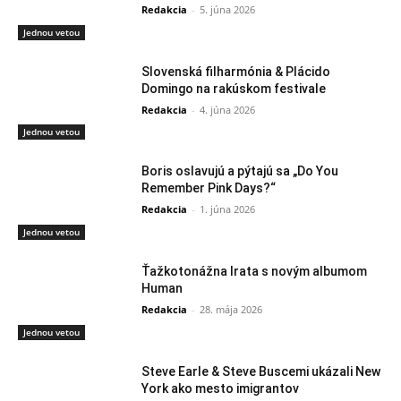
Redakcia
-
5. júna 2026
Jednou vetou
Slovenská filharmónia & Plácido
Domingo na rakúskom festivale
Redakcia
-
4. júna 2026
Jednou vetou
Boris oslavujú a pýtajú sa „Do You
Remember Pink Days?“
Redakcia
-
1. júna 2026
Jednou vetou
Ťažkotonážna Irata s novým albumom
Human
Redakcia
-
28. mája 2026
Jednou vetou
Steve Earle & Steve Buscemi ukázali New
York ako mesto imigrantov