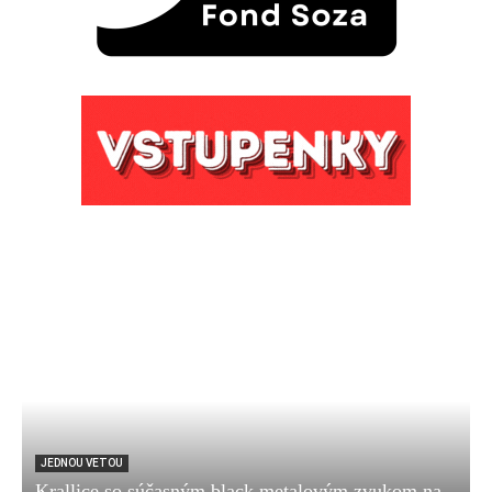
JEDNOU VETOU
Krallice so súčasným black metalovým zvukom na