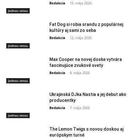
Redakcia
-
15. mája 2026
Jednou vetou
Fat Dog si robia srandu z populárnej
kultúry aj sami zo seba
Redakcia
-
12. mája 2026
Jednou vetou
Max Cooper na novej doske vytvára
fascinujúce zvukové svety
Redakcia
-
8. mája 2026
Jednou vetou
Ukrajinská DJka Nastia a jej debut ako
producentky
Redakcia
-
7. mája 2026
Jednou vetou
The Lemon Twigs s novou doskou aj
európskym turné