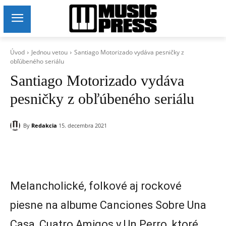
Úvod
Jednou vetou
Santiago Motorizado vydáva pesničky z
obľúbeného seriálu
Santiago Motorizado vydáva
pesničky z obľúbeného seriálu
By
Redakcia
15. decembra 2021
Melancholické, folkové aj rockové
piesne na albume Canciones Sobre Una
Casa, Cuatro Amigos y Un Perro, ktoré