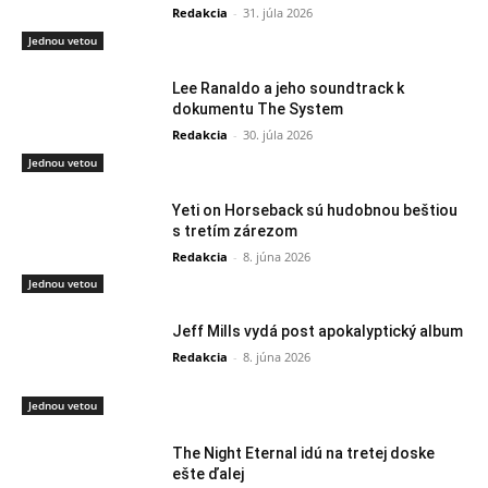
Redakcia
-
31. júla 2026
Jednou vetou
Lee Ranaldo a jeho soundtrack k
dokumentu The System
Redakcia
-
30. júla 2026
Jednou vetou
Yeti on Horseback sú hudobnou beštiou
s tretím zárezom
Redakcia
-
8. júna 2026
Jednou vetou
Jeff Mills vydá post apokalyptický album
Redakcia
-
8. júna 2026
Jednou vetou
The Night Eternal idú na tretej doske
ešte ďalej