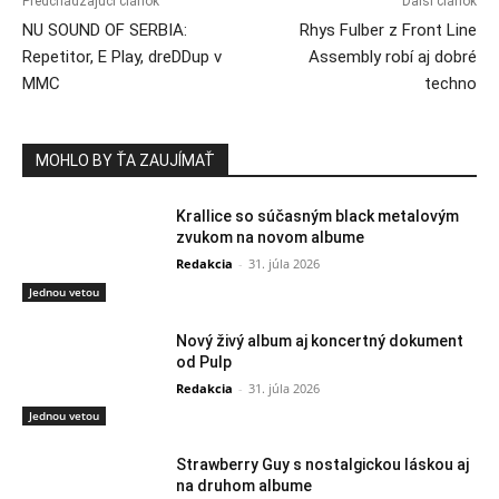
Predchádzajúci článok
Ďalší článok
NU SOUND OF SERBIA:
Rhys Fulber z Front Line
Repetitor, E Play, dreDDup v
Assembly robí aj dobré
MMC
techno
MOHLO BY ŤA ZAUJÍMAŤ
Krallice so súčasným black metalovým
zvukom na novom albume
Redakcia
-
31. júla 2026
Jednou vetou
Nový živý album aj koncertný dokument
od Pulp
Redakcia
-
31. júla 2026
Jednou vetou
Strawberry Guy s nostalgickou láskou aj
na druhom albume