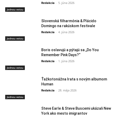
Redakcia
-
5. júna 2026
Jednou vetou
Slovenská filharmónia & Plácido
Domingo na rakúskom festivale
Redakcia
-
4. júna 2026
Jednou vetou
Boris oslavujú a pýtajú sa „Do You
Remember Pink Days?“
Redakcia
-
1. júna 2026
Jednou vetou
Ťažkotonážna Irata s novým albumom
Human
Redakcia
-
28. mája 2026
Jednou vetou
Steve Earle & Steve Buscemi ukázali New
York ako mesto imigrantov