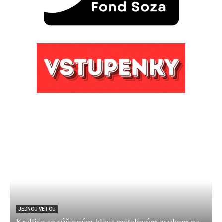
JEDNOU VETOU
Krallice so súčasným black metalovým zvukom na