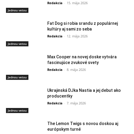
Redakcia
-
15. mája 2026
Jednou vetou
Fat Dog si robia srandu z populárnej
kultúry aj sami zo seba
Redakcia
-
12. mája 2026
Jednou vetou
Max Cooper na novej doske vytvára
fascinujúce zvukové svety
Redakcia
-
8. mája 2026
Jednou vetou
Ukrajinská DJka Nastia a jej debut ako
producentky
Redakcia
-
7. mája 2026
Jednou vetou
The Lemon Twigs s novou doskou aj
európskym turné