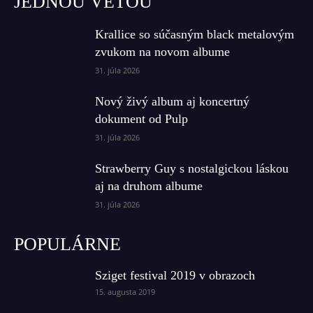
JEDNOU VETOU
Krallice so súčasným black metalovým
zvukom na novom albume
31. júla 2026
Nový živý album aj koncertný
dokument od Pulp
31. júla 2026
Strawberry Guy s nostalgickou láskou
aj na druhom albume
31. júla 2026
POPULÁRNE
Sziget festival 2019 v obrazoch
15. augusta 2019