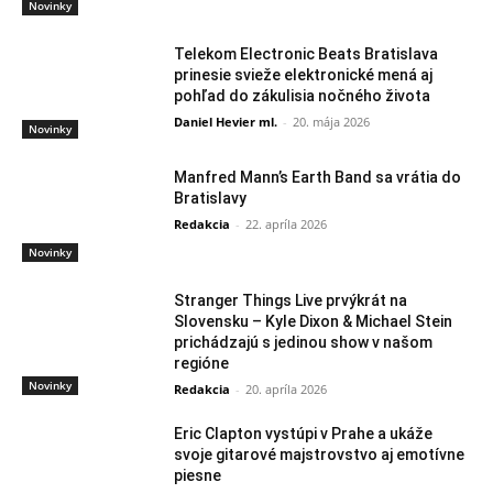
Novinky
Telekom Electronic Beats Bratislava
prinesie svieže elektronické mená aj
pohľad do zákulisia nočného života
Daniel Hevier ml.
-
20. mája 2026
Novinky
Manfred Mann’s Earth Band sa vrátia do
Bratislavy
Redakcia
-
22. apríla 2026
Novinky
Stranger Things Live prvýkrát na
Slovensku – Kyle Dixon & Michael Stein
prichádzajú s jedinou show v našom
regióne
Novinky
Redakcia
-
20. apríla 2026
Eric Clapton vystúpi v Prahe a ukáže
svoje gitarové majstrovstvo aj emotívne
piesne