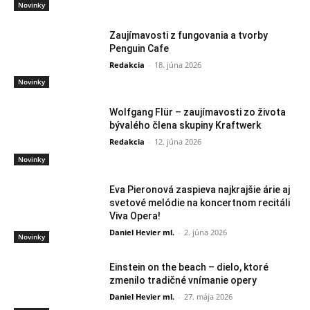
Novinky
Zaujímavosti z fungovania a tvorby
Penguin Cafe
Redakcia
-
18. júna 2026
Novinky
Wolfgang Flür – zaujímavosti zo života
bývalého člena skupiny Kraftwerk
Redakcia
-
12. júna 2026
Novinky
Eva Pieronová zaspieva najkrajšie árie aj
svetové melódie na koncertnom recitáli
Viva Opera!
Daniel Hevier ml.
-
2. júna 2026
Novinky
Einstein on the beach – dielo, ktoré
zmenilo tradičné vnímanie opery
Daniel Hevier ml.
-
27. mája 2026