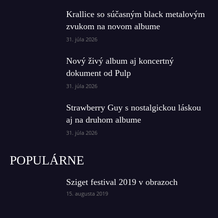
Krallice so súčasným black metalovým
zvukom na novom albume
31. júla 2026
Nový živý album aj koncertný
dokument od Pulp
31. júla 2026
Strawberry Guy s nostalgickou láskou
aj na druhom albume
31. júla 2026
POPULÁRNE
Sziget festival 2019 v obrazoch
15. augusta 2019