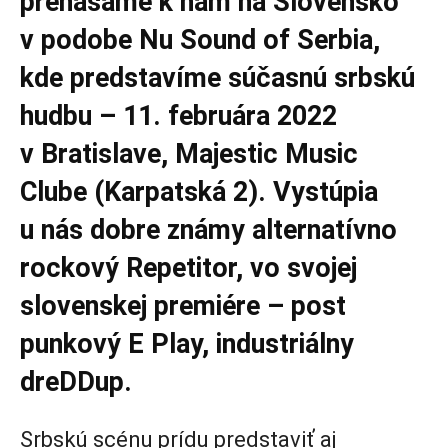
prenášame k nám na Slovensko
v podobe Nu Sound of Serbia,
kde predstavíme súčasnú srbskú
hudbu – 11. februára 2022
v Bratislave, Majestic Music
Clube (Karpatská 2). Vystúpia
u nás dobre známy alternatívno
rockový Repetitor, vo svojej
slovenskej premiére – post
punkový E Play, industriálny
dreDDup.
Srbskú scénu prídu predstaviť aj