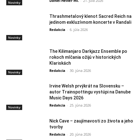
Daniel Hevier ml.
-
21. júla 2026
Novinky
Thrashmetalový klenot Sacred Reich na
jedinom exkluzívnom koncerte v Randali
Redakcia
-
6. júla 2026
Novinky
The Kilimanjaro Darkjazz Ensemble po
rokoch mlčania ožijú v historických
Klariskách
Redakcia
-
30. júna 2026
Novinky
Irvine Welsh prvýkrát na Slovensku –
autor Trainspottingu vystúpi na Danube
Music Days 2026
Redakcia
-
25. júna 2026
Novinky
Nick Cave – zaujímavosti zo života a jeho
tvorby
Redakcia
-
20. júna 2026