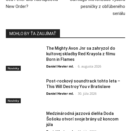
New Order?
pesničky z obľúbeného
seriálu
MOHLO BY ŤA ZAUJÍMAŤ
The Mighty Avon Jnr sa zahryzol do
kultovej skladby Red Krayola z filmu
Born in Flames
Daniel Hevier ml.
-
6. augusta 2026
Novinky
Post-rockový soundtrack tohto leta –
This Will Destroy You v Bratislave
Daniel Hevier ml.
-
30. júla 2026
Novinky
Medzinárodná jazzová dielňa Doda
Šošoku otvorí svoje brány už koncom
júla