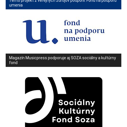
Tento projekt z verejných zdrojov podporil: Fond na podporu
umenia
Magazín Musicpress podporuje aj SOZA sociálny a kultúrny
fond