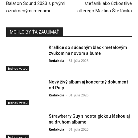
Balaton Sound 2023 s prvými
stefanik ako úzkostlivé
oznámenými menami
alterego Martina Štefánika
MOHLO BY ŤA ZAUJÍMAŤ
Krallice so súčasným black metalovým
zvukom na novom albume
Redakcia
-
31. júla 2026
Jednou vetou
Nový živý album aj koncertný dokument
od Pulp
Redakcia
-
31. júla 2026
Jednou vetou
Strawberry Guy s nostalgickou láskou aj
na druhom albume
Redakcia
-
31. júla 2026
Jednou vetou