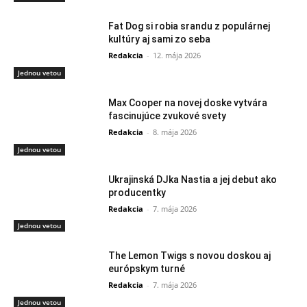
Fat Dog si robia srandu z populárnej
kultúry aj sami zo seba
Redakcia
-
12. mája 2026
Jednou vetou
Max Cooper na novej doske vytvára
fascinujúce zvukové svety
Redakcia
-
8. mája 2026
Jednou vetou
Ukrajinská DJka Nastia a jej debut ako
producentky
Redakcia
-
7. mája 2026
Jednou vetou
The Lemon Twigs s novou doskou aj
európskym turné
Redakcia
-
7. mája 2026
Jednou vetou