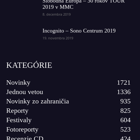
Slobodná Európa – 30 rokov TOUR
2019 v MMC
8. decembra 2019
Incognito – Sono Centrum 2019
19. novembra 2019
KATEGÓRIE
Novinky
1721
Jednou vetou
1336
Novinky zo zahraničia
935
Reporty
825
Festivaly
604
Fotoreporty
523
Recenzie CD
424