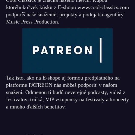
Cool Classics je značka našeho merču. Kúpou
ktoréhokoľvek kúsku z E-shopu www.cool-classics.com
podporíš naše snaženie, projekty a podujatia agentúry
Music Press Production.
Tak isto, ako na E-shope aj formou predplatného na
platforme PATREON nás môžeš podporiť v našom
snažení. Odmenou ti budú neverejné podcasty, videá z
festivalov, tričká, VIP vstupenky na festivaly a koncerty
a mnoho ďalších benefitov.