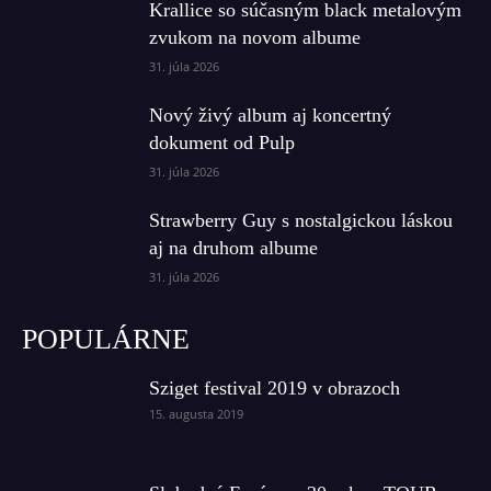
Krallice so súčasným black metalovým
zvukom na novom albume
31. júla 2026
Nový živý album aj koncertný
dokument od Pulp
31. júla 2026
Strawberry Guy s nostalgickou láskou
aj na druhom albume
31. júla 2026
POPULÁRNE
Sziget festival 2019 v obrazoch
15. augusta 2019