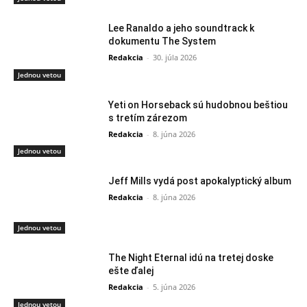
Lee Ranaldo a jeho soundtrack k
dokumentu The System
Redakcia
-
30. júla 2026
Jednou vetou
Yeti on Horseback sú hudobnou beštiou
s tretím zárezom
Redakcia
-
8. júna 2026
Jednou vetou
Jeff Mills vydá post apokalyptický album
Redakcia
-
8. júna 2026
Jednou vetou
The Night Eternal idú na tretej doske
ešte ďalej
Redakcia
-
5. júna 2026
Jednou vetou