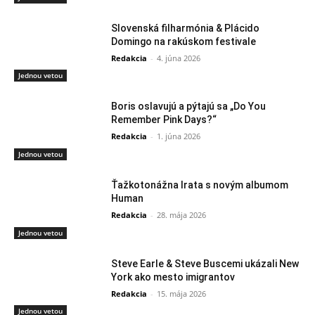
Slovenská filharmónia & Plácido
Domingo na rakúskom festivale
Redakcia
-
4. júna 2026
Jednou vetou
Boris oslavujú a pýtajú sa „Do You
Remember Pink Days?“
Redakcia
-
1. júna 2026
Jednou vetou
Ťažkotonážna Irata s novým albumom
Human
Redakcia
-
28. mája 2026
Jednou vetou
Steve Earle & Steve Buscemi ukázali New
York ako mesto imigrantov
Redakcia
-
15. mája 2026
Jednou vetou