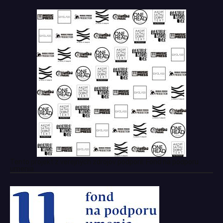
Tento projekt z verejných zdrojov podporil: Fond na podporu
umenia