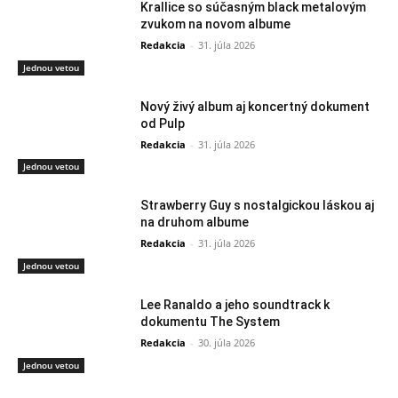
Krallice so súčasným black metalovým
zvukom na novom albume
Redakcia
-
31. júla 2026
Jednou vetou
Nový živý album aj koncertný dokument
od Pulp
Redakcia
-
31. júla 2026
Jednou vetou
Strawberry Guy s nostalgickou láskou aj
na druhom albume
Redakcia
-
31. júla 2026
Jednou vetou
Lee Ranaldo a jeho soundtrack k
dokumentu The System
Redakcia
-
30. júla 2026
Jednou vetou