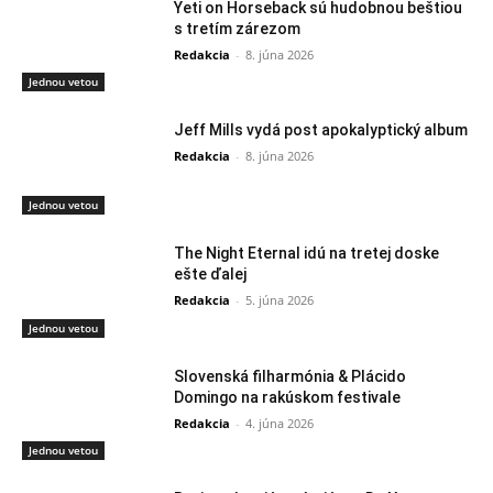
Yeti on Horseback sú hudobnou beštiou
s tretím zárezom
Redakcia
-
8. júna 2026
Jednou vetou
Jeff Mills vydá post apokalyptický album
Redakcia
-
8. júna 2026
Jednou vetou
The Night Eternal idú na tretej doske
ešte ďalej
Redakcia
-
5. júna 2026
Jednou vetou
Slovenská filharmónia & Plácido
Domingo na rakúskom festivale
Redakcia
-
4. júna 2026
Jednou vetou