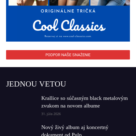
PODPOR NAŠE SNAŽENIE
JEDNOU VETOU
Krallice so súčasným black metalovým
zvukom na novom albume
31. júla 2026
Nový živý album aj koncertný
dokument od Pulp