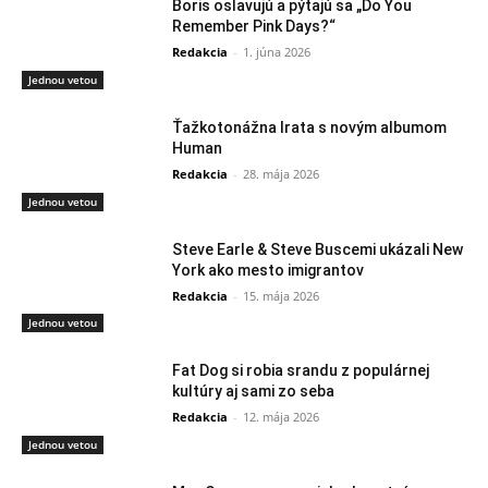
Boris oslavujú a pýtajú sa „Do You
Remember Pink Days?“
Redakcia
-
1. júna 2026
Jednou vetou
Ťažkotonážna Irata s novým albumom
Human
Redakcia
-
28. mája 2026
Jednou vetou
Steve Earle & Steve Buscemi ukázali New
York ako mesto imigrantov
Redakcia
-
15. mája 2026
Jednou vetou
Fat Dog si robia srandu z populárnej
kultúry aj sami zo seba
Redakcia
-
12. mája 2026
Jednou vetou