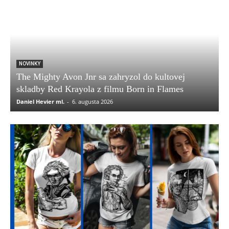
NOVINKY
The Mighty Avon Jnr sa zahryzol do kultovej
skladby Red Krayola z filmu Born in Flames
Daniel Hevier ml.
-
6. augusta 2026