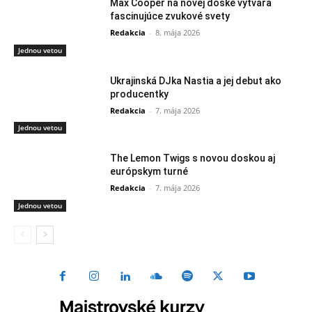
Max Cooper na novej doske vytvára
fascinujúce zvukové svety
Redakcia
-
8. mája 2026
Jednou vetou
Ukrajinská DJka Nastia a jej debut ako
producentky
Redakcia
-
7. mája 2026
Jednou vetou
The Lemon Twigs s novou doskou aj
európskym turné
Redakcia
-
7. mája 2026
Jednou vetou