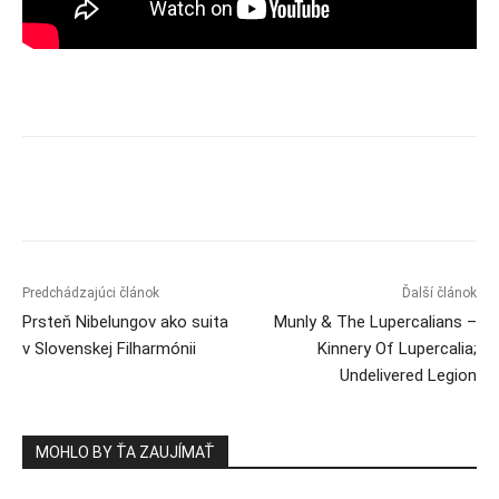
Predchádzajúci článok
Ďalší článok
Prsteň Nibelungov ako suita
Munly & The Lupercalians –
v Slovenskej Filharmónii
Kinnery Of Lupercalia;
Undelivered Legion
MOHLO BY ŤA ZAUJÍMAŤ