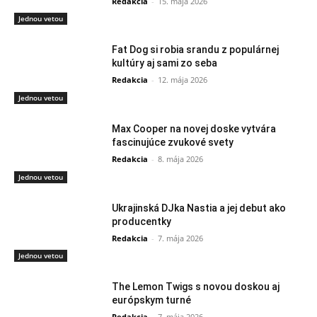
Redakcia
-
15. mája 2026
Jednou vetou
Fat Dog si robia srandu z populárnej
kultúry aj sami zo seba
Redakcia
-
12. mája 2026
Jednou vetou
Max Cooper na novej doske vytvára
fascinujúce zvukové svety
Redakcia
-
8. mája 2026
Jednou vetou
Ukrajinská DJka Nastia a jej debut ako
producentky
Redakcia
-
7. mája 2026
Jednou vetou
The Lemon Twigs s novou doskou aj
európskym turné
Redakcia
-
7. mája 2026