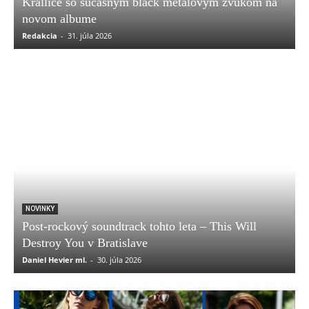
Krallice so súčasným black metalovým zvukom na
novom albume
Redakcia
-
31. júla 2026
NOVINKY
Post-rockový soundtrack tohto leta – This Will
Destroy You v Bratislave
Daniel Hevier ml.
-
30. júla 2026