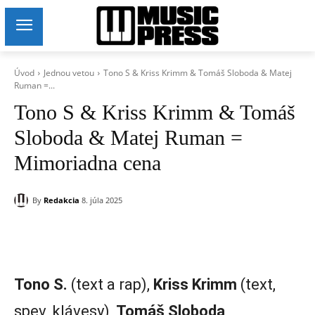
Úvod
Jednou vetou
Tono S & Kriss Krimm & Tomáš Sloboda & Matej
Ruman =...
Tono S & Kriss Krimm & Tomáš
Sloboda & Matej Ruman =
Mimoriadna cena
By
Redakcia
8. júla 2025
Tono S.
(text a rap),
Kriss Krimm
(text,
spev, klávesy),
Tomáš Sloboda