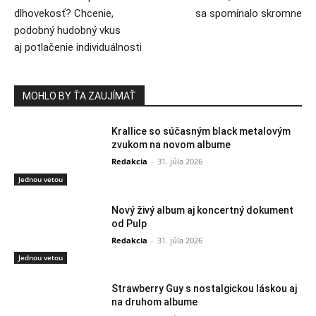
dlhovekosť? Chcenie,
sa spomínalo skromne
podobný hudobný vkus
aj potlačenie individuálnosti
MOHLO BY ŤA ZAUJÍMAŤ
Krallice so súčasným black metalovým
zvukom na novom albume
Redakcia
-
31. júla 2026
Jednou vetou
Nový živý album aj koncertný dokument
od Pulp
Redakcia
-
31. júla 2026
Jednou vetou
Strawberry Guy s nostalgickou láskou aj
na druhom albume