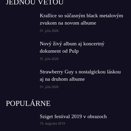
JEDNOU VETOU
Krallice so súčasným black metalovým
zvukom na novom albume
31. júla 2026
Nový živý album aj koncertný
dokument od Pulp
31. júla 2026
Strawberry Guy s nostalgickou láskou
aj na druhom albume
31. júla 2026
POPULÁRNE
Sziget festival 2019 v obrazoch
15. augusta 2019