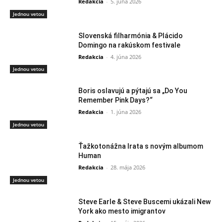
Redakcia
-
5. júna 2026
Jednou vetou
Slovenská filharmónia & Plácido
Domingo na rakúskom festivale
Redakcia
-
4. júna 2026
Jednou vetou
Boris oslavujú a pýtajú sa „Do You
Remember Pink Days?“
Redakcia
-
1. júna 2026
Jednou vetou
Ťažkotonážna Irata s novým albumom
Human
Redakcia
-
28. mája 2026
Jednou vetou
Steve Earle & Steve Buscemi ukázali New
York ako mesto imigrantov