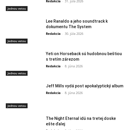
Redakcia
-
31. júla 2026
Jednou vetou
Lee Ranaldo a jeho soundtrack k
dokumentu The System
Redakcia
-
30. júla 2026
Jednou vetou
Yeti on Horseback sú hudobnou beštiou
s tretím zárezom
Redakcia
-
8. júna 2026
Jednou vetou
Jeff Mills vydá post apokalyptický album
Redakcia
-
8. júna 2026
Jednou vetou
The Night Eternal idú na tretej doske
ešte ďalej