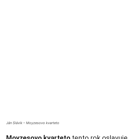
Ján Slávik – Moyzesovo kvarteto
Moyzesovo kvarteto
tento rok oslavuje