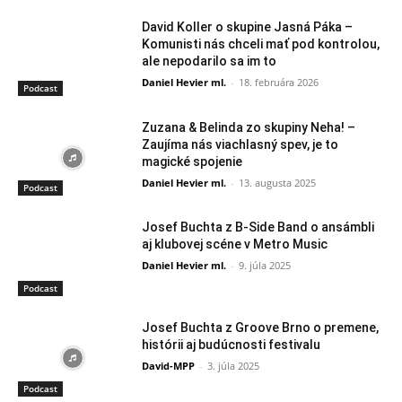
David Koller o skupine Jasná Páka –
Komunisti nás chceli mať pod kontrolou,
ale nepodarilo sa im to
Daniel Hevier ml.
-
18. februára 2026
Podcast
Zuzana & Belinda zo skupiny Neha! –
Zaujíma nás viachlasný spev, je to
magické spojenie
Daniel Hevier ml.
-
13. augusta 2025
Podcast
Josef Buchta z B-Side Band o ansámbli
aj klubovej scéne v Metro Music
Daniel Hevier ml.
-
9. júla 2025
Podcast
Josef Buchta z Groove Brno o premene,
histórii aj budúcnosti festivalu
David-MPP
-
3. júla 2025
Podcast