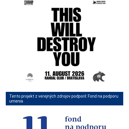
Tento projekt z verejných zdrojov podporil: Fond na podporu
umenia