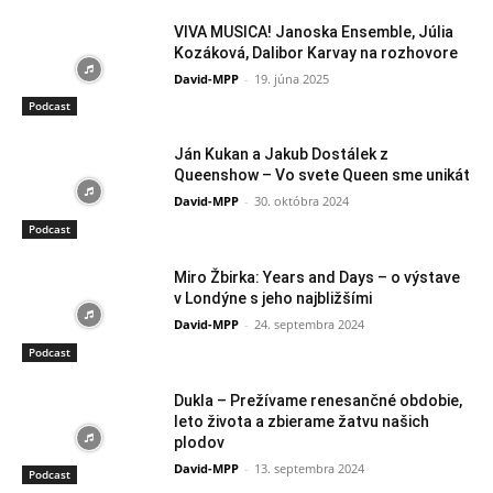
VIVA MUSICA! Janoska Ensemble, Júlia
Kozáková, Dalibor Karvay na rozhovore
David-MPP
-
19. júna 2025
Podcast
Ján Kukan a Jakub Dostálek z
Queenshow – Vo svete Queen sme unikát
David-MPP
-
30. októbra 2024
Podcast
Miro Žbirka: Years and Days – o výstave
v Londýne s jeho najbližšími
David-MPP
-
24. septembra 2024
Podcast
Dukla – Prežívame renesančné obdobie,
leto života a zbierame žatvu našich
plodov
David-MPP
-
13. septembra 2024
Podcast