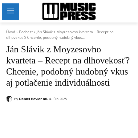
Úvod
Podcast
Ján Slávik z Moyzesovho kvarteta – Recept na
dlhovekosť? Chcenie, podobný hudobný vkus...
Ján Slávik z Moyzesovho
kvarteta – Recept na dlhovekosť?
Chcenie, podobný hudobný vkus
aj potlačenie individuálnosti
By
Daniel Hevier ml.
4. júla 2025