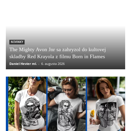
NOVINKY
The Mighty Avon Jnr sa zahryzol do kultovej
skladby Red Krayola z filmu Born in Flames
Daniel Hevier ml.
-
6. augusta 2026