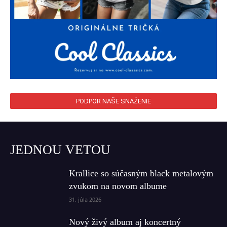
PODPOR NAŠE SNAŽENIE
JEDNOU VETOU
Krallice so súčasným black metalovým
zvukom na novom albume
31. júla 2026
Nový živý album aj koncertný