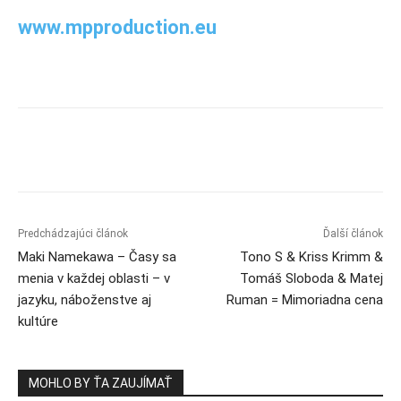
www.mpproduction.eu
Predchádzajúci článok
Ďalší článok
Maki Namekawa – Časy sa
Tono S & Kriss Krimm &
menia v každej oblasti – v
Tomáš Sloboda & Matej
jazyku, náboženstve aj
Ruman = Mimoriadna cena
kultúre
MOHLO BY ŤA ZAUJÍMAŤ