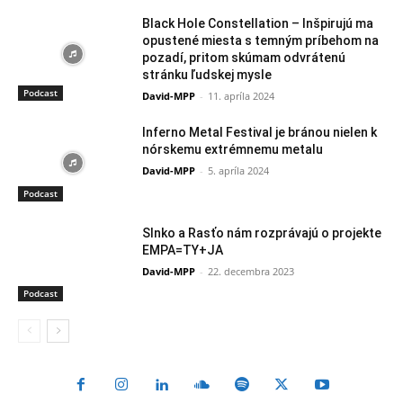
Black Hole Constellation – Inšpirujú ma
opustené miesta s temným príbehom na
pozadí, pritom skúmam odvrátenú
stránku ľudskej mysle
Podcast
David-MPP
-
11. apríla 2024
Inferno Metal Festival je bránou nielen k
nórskemu extrémnemu metalu
David-MPP
-
5. apríla 2024
Podcast
Slnko a Rasťo nám rozprávajú o projekte
EMPA=TY+JA
David-MPP
-
22. decembra 2023
Podcast