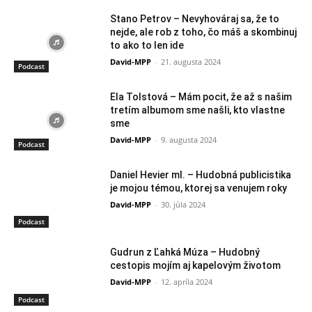
Stano Petrov – Nevyhováraj sa, že to
nejde, ale rob z toho, čo máš a skombinuj
to ako to len ide
David-MPP
-
21. augusta 2024
Podcast
Ela Tolstová – Mám pocit, že až s našim
tretím albumom sme našli, kto vlastne
sme
David-MPP
-
9. augusta 2024
Podcast
Daniel Hevier ml. – Hudobná publicistika
je mojou témou, ktorej sa venujem roky
David-MPP
-
30. júla 2024
Podcast
Gudrun z Ľahká Múza – Hudobný
cestopis mojím aj kapelovým životom
David-MPP
-
12. apríla 2024
Podcast