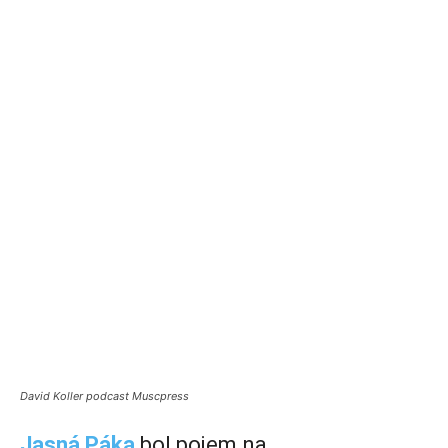
David Koller podcast Muscpress
Jasná Páka
bol pojem na