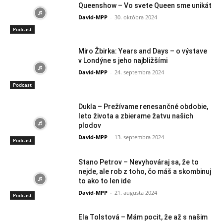
Queenshow – Vo svete Queen sme unikát
David-MPP
-
30. októbra 2024
Podcast
Miro Žbirka: Years and Days – o výstave
v Londýne s jeho najbližšími
David-MPP
-
24. septembra 2024
Podcast
Dukla – Prežívame renesančné obdobie,
leto života a zbierame žatvu našich
plodov
David-MPP
-
13. septembra 2024
Podcast
Stano Petrov – Nevyhováraj sa, že to
nejde, ale rob z toho, čo máš a skombinuj
to ako to len ide
David-MPP
-
21. augusta 2024
Podcast
Ela Tolstová – Mám pocit, že až s našim