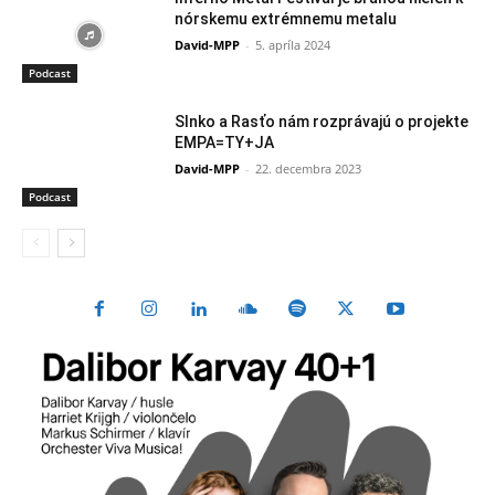
nórskemu extrémnemu metalu
David-MPP
-
5. apríla 2024
Podcast
Slnko a Rasťo nám rozprávajú o projekte
EMPA=TY+JA
David-MPP
-
22. decembra 2023
Podcast