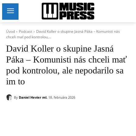
Úvod
Podcast
David Koller o skupine Jasná Páka – Komunisti nás
chceli mať pod kontrolou,...
David Koller o skupine Jasná
Páka – Komunisti nás chceli mať
pod kontrolou, ale nepodarilo sa
im to
By
Daniel Hevier ml.
18. februára 2026