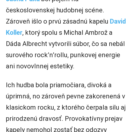
československej hudobnej scéne.
Zároveň išlo o prvú zásadnú kapelu
David
Koller
, ktorý spolu s Michal Ambrož a
Dáda Albrecht vytvorili súbor, čo sa nebál
surového rock’n’rollu, punkovej energie
ani novovlnnej estetiky.
Ich hudba bola priamočiara, divoká a
úprimná, no zároveň pevne zakorenená v
klasickom rocku, z ktorého čerpala silu aj
prirodzenú dravosť. Provokatívny prejav
kapely nemohol zostať bez odozvy