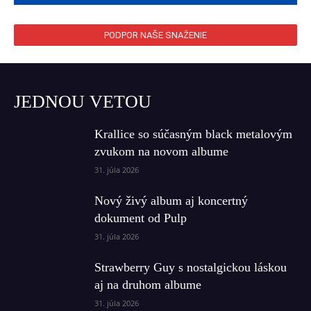
PODPOR NAŠE SNAŽENIE
JEDNOU VETOU
Krallice so súčasným black metalovým
zvukom na novom albume
31. júla 2026
Nový živý album aj koncertný
dokument od Pulp
31. júla 2026
Strawberry Guy s nostalgickou láskou
aj na druhom albume
31. júla 2026