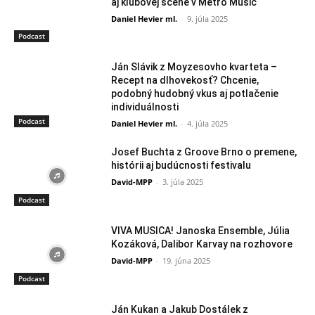
aj klubovej scéne v Metro Music
Daniel Hevier ml.
-
9. júla 2025
Podcast
Ján Slávik z Moyzesovho kvarteta –
Recept na dlhovekosť? Chcenie,
podobný hudobný vkus aj potlačenie
individuálnosti
Podcast
Daniel Hevier ml.
-
4. júla 2025
Josef Buchta z Groove Brno o premene,
histórii aj budúcnosti festivalu
David-MPP
-
3. júla 2025
Podcast
VIVA MUSICA! Janoska Ensemble, Júlia
Kozáková, Dalibor Karvay na rozhovore
David-MPP
-
19. júna 2025
Podcast
Ján Kukan a Jakub Dostálek z