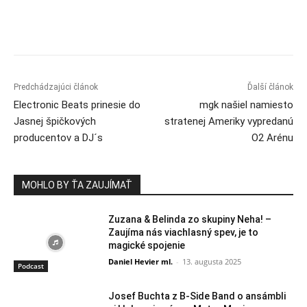
Predchádzajúci článok
Ďalší článok
Electronic Beats prinesie do
mgk našiel namiesto
Jasnej špičkových
stratenej Ameriky vypredanú
producentov a DJ´s
O2 Arénu
MOHLO BY ŤA ZAUJÍMAŤ
Zuzana & Belinda zo skupiny Neha! –
Zaujíma nás viachlasný spev, je to
magické spojenie
Daniel Hevier ml.
-
13. augusta 2025
Podcast
Josef Buchta z B-Side Band o ansámbli