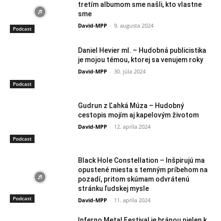
tretím albumom sme našli, kto vlastne
sme
David-MPP
-
9. augusta 2024
Podcast
Daniel Hevier ml. – Hudobná publicistika
je mojou témou, ktorej sa venujem roky
David-MPP
-
30. júla 2024
Podcast
Gudrun z Ľahká Múza – Hudobný
cestopis mojím aj kapelovým životom
David-MPP
-
12. apríla 2024
Podcast
Black Hole Constellation – Inšpirujú ma
opustené miesta s temným príbehom na
pozadí, pritom skúmam odvrátenú
stránku ľudskej mysle
Podcast
David-MPP
-
11. apríla 2024
Inferno Metal Festival je bránou nielen k