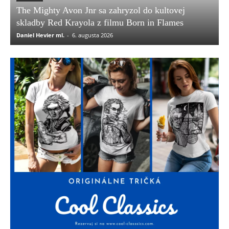
The Mighty Avon Jnr sa zahryzol do kultovej
skladby Red Krayola z filmu Born in Flames
Daniel Hevier ml.
-
6. augusta 2026