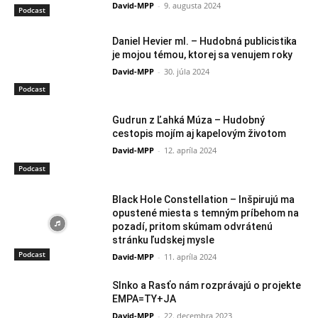
David-MPP
-
9. augusta 2024
Podcast
Daniel Hevier ml. – Hudobná publicistika
je mojou témou, ktorej sa venujem roky
David-MPP
-
30. júla 2024
Podcast
Gudrun z Ľahká Múza – Hudobný
cestopis mojím aj kapelovým životom
David-MPP
-
12. apríla 2024
Podcast
Black Hole Constellation – Inšpirujú ma
opustené miesta s temným príbehom na
pozadí, pritom skúmam odvrátenú
stránku ľudskej mysle
Podcast
David-MPP
-
11. apríla 2024
Slnko a Rasťo nám rozprávajú o projekte
EMPA=TY+JA
David-MPP
-
22. decembra 2023