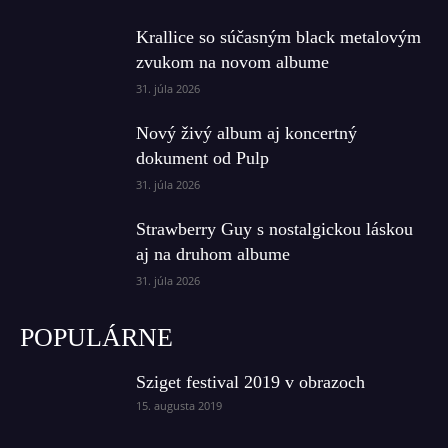
Krallice so súčasným black metalovým
zvukom na novom albume
31. júla 2026
Nový živý album aj koncertný
dokument od Pulp
31. júla 2026
Strawberry Guy s nostalgickou láskou
aj na druhom albume
31. júla 2026
POPULÁRNE
Sziget festival 2019 v obrazoch
15. augusta 2019