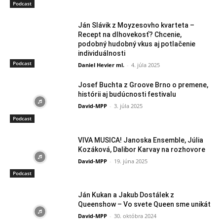
Podcast
Ján Slávik z Moyzesovho kvarteta –
Recept na dlhovekosť? Chcenie,
podobný hudobný vkus aj potlačenie
individuálnosti
Podcast
Daniel Hevier ml.
-
4. júla 2025
Josef Buchta z Groove Brno o premene,
histórii aj budúcnosti festivalu
David-MPP
-
3. júla 2025
Podcast
VIVA MUSICA! Janoska Ensemble, Júlia
Kozáková, Dalibor Karvay na rozhovore
David-MPP
-
19. júna 2025
Podcast
Ján Kukan a Jakub Dostálek z
Queenshow – Vo svete Queen sme unikát
David-MPP
-
30. októbra 2024