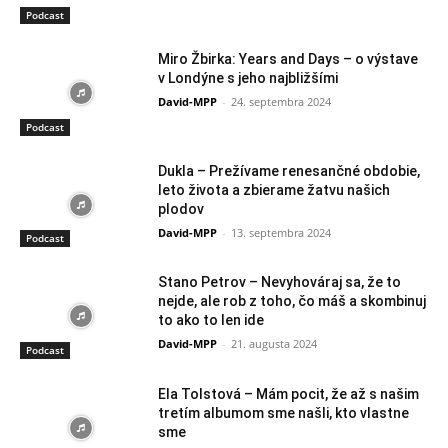
Podcast
Miro Žbirka: Years and Days – o výstave
v Londýne s jeho najbližšími
David-MPP
-
24. septembra 2024
Podcast
Dukla – Prežívame renesančné obdobie,
leto života a zbierame žatvu našich
plodov
David-MPP
-
13. septembra 2024
Podcast
Stano Petrov – Nevyhováraj sa, že to
nejde, ale rob z toho, čo máš a skombinuj
to ako to len ide
David-MPP
-
21. augusta 2024
Podcast
Ela Tolstová – Mám pocit, že až s našim
tretím albumom sme našli, kto vlastne
sme