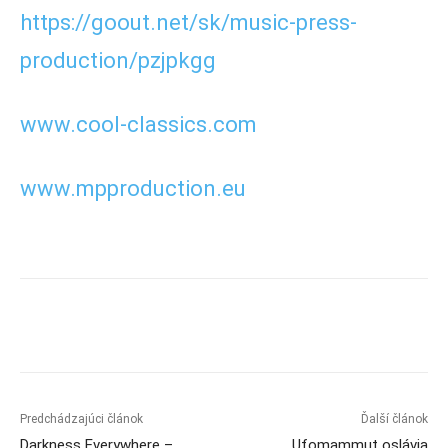
https://goout.net/sk/music-press-
production/pzjpkgg
www.cool-classics.com
www.mpproduction.eu
Predchádzajúci článok
Ďalší článok
Darkness Everywhere –
Ufomammut oslávia