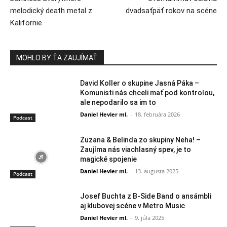
melodický death metal z
dvadsaťpäť rokov na scéne
Kalifornie
MOHLO BY ŤA ZAUJÍMAŤ
David Koller o skupine Jasná Páka –
Komunisti nás chceli mať pod kontrolou,
ale nepodarilo sa im to
Daniel Hevier ml.
-
18. februára 2026
Podcast
Zuzana & Belinda zo skupiny Neha! –
Zaujíma nás viachlasný spev, je to
magické spojenie
Daniel Hevier ml.
-
13. augusta 2025
Podcast
Josef Buchta z B-Side Band o ansámbli
aj klubovej scéne v Metro Music
Daniel Hevier ml.
-
9. júla 2025