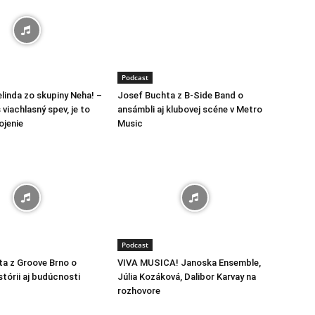
Podcast
linda zo skupiny Neha! –
Josef Buchta z B-Side Band o
viachlasný spev, je to
ansámbli aj klubovej scéne v Metro
ojenie
Music
Podcast
a z Groove Brno o
VIVA MUSICA! Janoska Ensemble,
stórii aj budúcnosti
Júlia Kozáková, Dalibor Karvay na
rozhovore