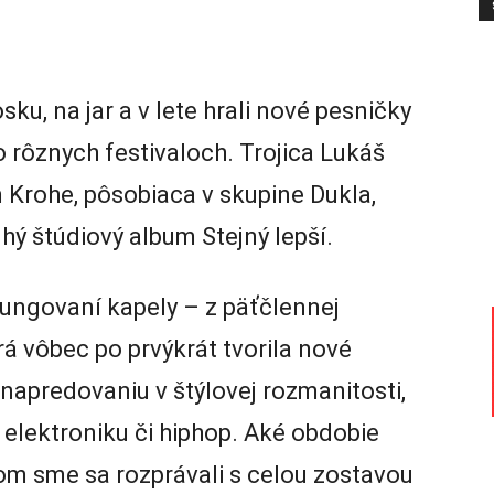
sku, na jar a v lete hrali nové pesničky
rôznych festivaloch. Trojica Lukáš
 Krohe, pôsobiaca v skupine Dukla,
uhý štúdiový album Stejný lepší.
ungovaní kapely – z päťčlennej
rá vôbec po prvýkrát tvorila nové
 napredovaniu v štýlovej rozmanitosti,
o elektroniku či hiphop. Aké obdobie
tom sme sa rozprávali s celou zostavou