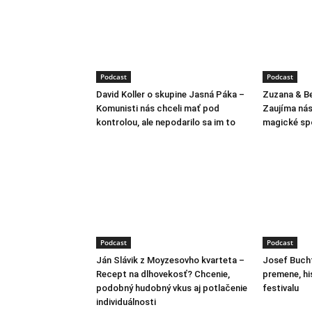
Podcast
Podcast
David Koller o skupine Jasná Páka –
Zuzana & Be
Komunisti nás chceli mať pod
Zaujíma nás 
kontrolou, ale nepodarilo sa im to
magické sp
Podcast
Podcast
Ján Slávik z Moyzesovho kvarteta –
Josef Bucht
Recept na dlhovekosť? Chcenie,
premene, hi
podobný hudobný vkus aj potlačenie
festivalu
individuálnosti