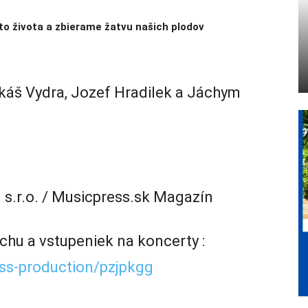
to života a zbierame žatvu našich plodov
káš Vydra, Jozef Hradilek a Jáchym
 s.r.o. / Musicpress.sk Magazín
hu a vstupeniek na koncerty :
ess-production/pzjpkgg