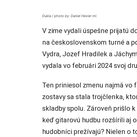
Dukla / photo by: Daniel Hevier ml.
V zime vydali úspešne prijatú do
na československom turné a po 
Vydra, Jozef Hradilek a Jáchym
vydala vo februári 2024 svoj dr
Ten priniesol zmenu najmä vo f
zostavy sa stala trojčlenka, kto
skladby spolu. Zároveň prišlo k
keď gitarovú hudbu rozšírili aj 
hudobníci prežívajú? Nielen o 