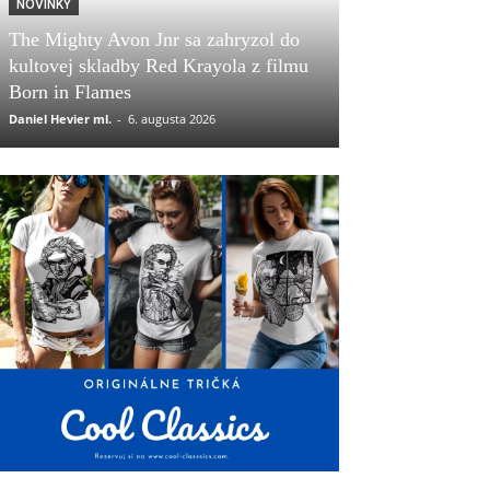
NOVINKY
The Mighty Avon Jnr sa zahryzol do
kultovej skladby Red Krayola z filmu
Born in Flames
Daniel Hevier ml.
-
6. augusta 2026