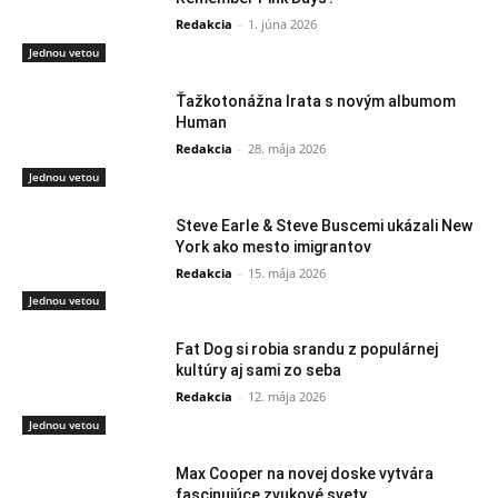
Redakcia
-
1. júna 2026
Jednou vetou
Ťažkotonážna Irata s novým albumom
Human
Redakcia
-
28. mája 2026
Jednou vetou
Steve Earle & Steve Buscemi ukázali New
York ako mesto imigrantov
Redakcia
-
15. mája 2026
Jednou vetou
Fat Dog si robia srandu z populárnej
kultúry aj sami zo seba
Redakcia
-
12. mája 2026
Jednou vetou
Max Cooper na novej doske vytvára
fascinujúce zvukové svety