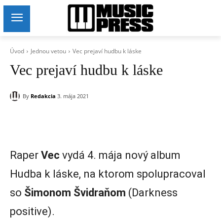
Úvod
Jednou vetou
Vec prejaví hudbu k láske
Vec prejaví hudbu k láske
By
Redakcia
3. mája 2021
Raper
Vec
vydá 4. mája nový album
Hudba k láske, na ktorom spolupracoval
so
Šimonom Švidraňom
(Darkness
positive).