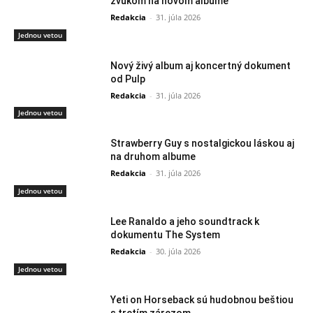
zvukom na novom albume
Redakcia
-
31. júla 2026
Jednou vetou
Nový živý album aj koncertný dokument
od Pulp
Redakcia
-
31. júla 2026
Jednou vetou
Strawberry Guy s nostalgickou láskou aj
na druhom albume
Redakcia
-
31. júla 2026
Jednou vetou
Lee Ranaldo a jeho soundtrack k
dokumentu The System
Redakcia
-
30. júla 2026
Jednou vetou
Yeti on Horseback sú hudobnou beštiou
s tretím zárezom