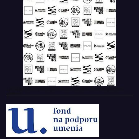
Tento projekt z verejných zdrojov podporil: Fond na podporu
umenia