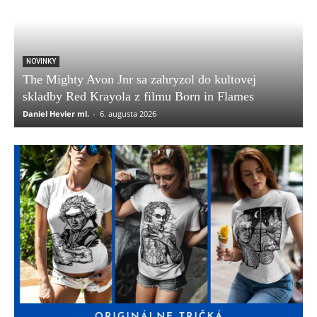
NOVINKY
The Mighty Avon Jnr sa zahryzol do kultovej
skladby Red Krayola z filmu Born in Flames
Daniel Hevier ml.
-
6. augusta 2026