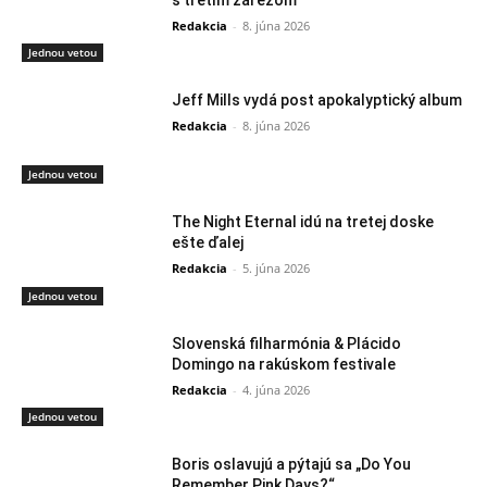
Redakcia
-
8. júna 2026
Jednou vetou
Jeff Mills vydá post apokalyptický album
Redakcia
-
8. júna 2026
Jednou vetou
The Night Eternal idú na tretej doske
ešte ďalej
Redakcia
-
5. júna 2026
Jednou vetou
Slovenská filharmónia & Plácido
Domingo na rakúskom festivale
Redakcia
-
4. júna 2026
Jednou vetou
Boris oslavujú a pýtajú sa „Do You
Remember Pink Days?“