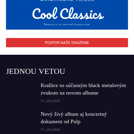
PODPOR NAŠE SNAŽENIE
JEDNOU VETOU
Krallice so súčasným black metalovým
zvukom na novom albume
31. júla 2026
Nový živý album aj koncertný
dokument od Pulp
31. júla 2026