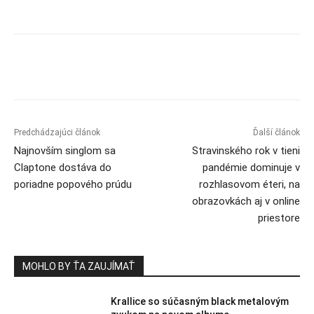
Predchádzajúci článok
Ďalší článok
Najnovším singlom sa
Stravinského rok v tieni
Claptone dostáva do
pandémie dominuje v
poriadne popového prúdu
rozhlasovom éteri, na
obrazovkách aj v online
priestore
MOHLO BY ŤA ZAUJÍMAŤ
Krallice so súčasným black metalovým