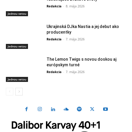
Redakcia
-
8. mája 2026
Jednou vetou
Ukrajinská DJka Nastia a jej debut ako
producentky
Redakcia
-
7. mája 2026
Jednou vetou
The Lemon Twigs s novou doskou aj
európskym turné
Redakcia
-
7. mája 2026
Jednou vetou