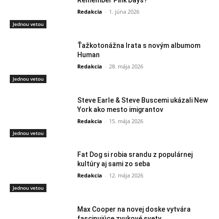
Remember Pink Days?“
Redakcia
-
1. júna 2026
Jednou vetou
Ťažkotonážna Irata s novým albumom
Human
Redakcia
-
28. mája 2026
Jednou vetou
Steve Earle & Steve Buscemi ukázali New
York ako mesto imigrantov
Redakcia
-
15. mája 2026
Jednou vetou
Fat Dog si robia srandu z populárnej
kultúry aj sami zo seba
Redakcia
-
12. mája 2026
Jednou vetou
Max Cooper na novej doske vytvára
fascinujúce zvukové svety