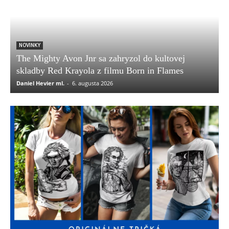
NOVINKY
The Mighty Avon Jnr sa zahryzol do kultovej
skladby Red Krayola z filmu Born in Flames
Daniel Hevier ml.
-
6. augusta 2026