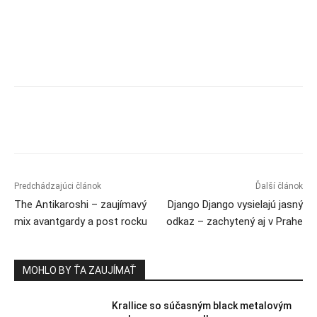
Predchádzajúci článok
Ďalší článok
The Antikaroshi – zaujímavý
Django Django vysielajú jasný
mix avantgardy a post rocku
odkaz – zachytený aj v Prahe
MOHLO BY ŤA ZAUJÍMAŤ
Krallice so súčasným black metalovým