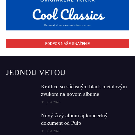
PODPOR NAŠE SNAŽENIE
JEDNOU VETOU
Krallice so súčasným black metalovým
zvukom na novom albume
31. júla 2026
Nový živý album aj koncertný
dokument od Pulp
31. júla 2026