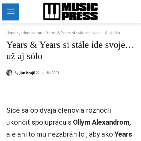
Úvod
Jednou vetou
Years & Years si stále ide svoje...už aj sólo
Years & Years si stále ide svoje…
už aj sólo
By
Ján Krajč
22. apríla 2021
Síce sa obidvaja členovia rozhodli
ukončiť spoluprácu s
Ollym Alexandrom,
ale ani to mu nezabránilo , aby ako
Years