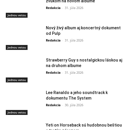
zvukom na novom albume
Redakcia
-
31. júla 2026
Jednou vetou
Nový živý album aj koncertný dokument
od Pulp
Redakcia
-
31. júla 2026
Jednou vetou
Strawberry Guy s nostalgickou láskou aj
na druhom albume
Redakcia
-
31. júla 2026
Jednou vetou
Lee Ranaldo a jeho soundtrack k
dokumentu The System
Redakcia
-
30. júla 2026
Jednou vetou
Yeti on Horseback sú hudobnou beštiou