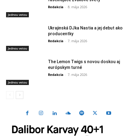
Redakcia
-
8. mája 2026
Jednou vetou
Ukrajinská DJka Nastia a jej debut ako
producentky
Redakcia
-
7. mája 2026
Jednou vetou
The Lemon Twigs s novou doskou aj
európskym turné
Redakcia
-
7. mája 2026
Jednou vetou