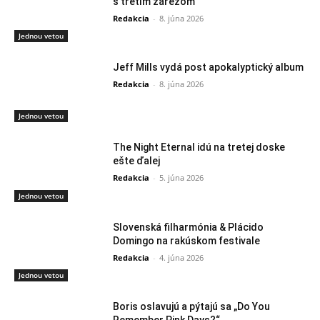
s tretím zárezom
Redakcia
-
8. júna 2026
Jednou vetou
Jeff Mills vydá post apokalyptický album
Redakcia
-
8. júna 2026
Jednou vetou
The Night Eternal idú na tretej doske
ešte ďalej
Redakcia
-
5. júna 2026
Jednou vetou
Slovenská filharmónia & Plácido
Domingo na rakúskom festivale
Redakcia
-
4. júna 2026
Jednou vetou
Boris oslavujú a pýtajú sa „Do You