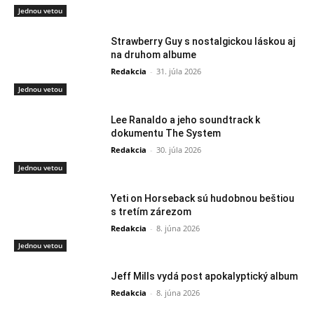
Jednou vetou
Strawberry Guy s nostalgickou láskou aj
na druhom albume
Redakcia
-
31. júla 2026
Jednou vetou
Lee Ranaldo a jeho soundtrack k
dokumentu The System
Redakcia
-
30. júla 2026
Jednou vetou
Yeti on Horseback sú hudobnou beštiou
s tretím zárezom
Redakcia
-
8. júna 2026
Jednou vetou
Jeff Mills vydá post apokalyptický album
Redakcia
-
8. júna 2026