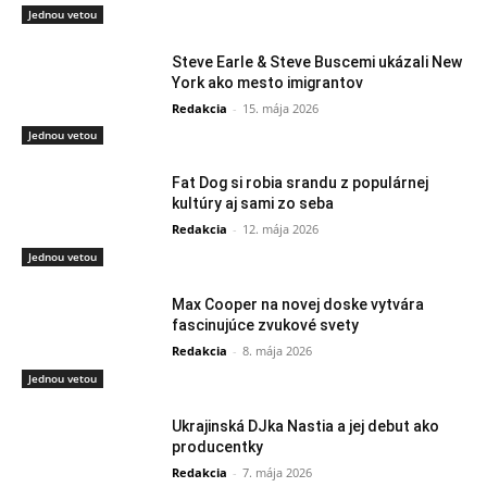
Jednou vetou
Steve Earle & Steve Buscemi ukázali New
York ako mesto imigrantov
Redakcia
-
15. mája 2026
Jednou vetou
Fat Dog si robia srandu z populárnej
kultúry aj sami zo seba
Redakcia
-
12. mája 2026
Jednou vetou
Max Cooper na novej doske vytvára
fascinujúce zvukové svety
Redakcia
-
8. mája 2026
Jednou vetou
Ukrajinská DJka Nastia a jej debut ako
producentky
Redakcia
-
7. mája 2026