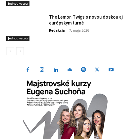
Jednou vetou
The Lemon Twigs s novou doskou aj
európskym turné
Redakcia
-
7. mája 2026
Jednou vetou