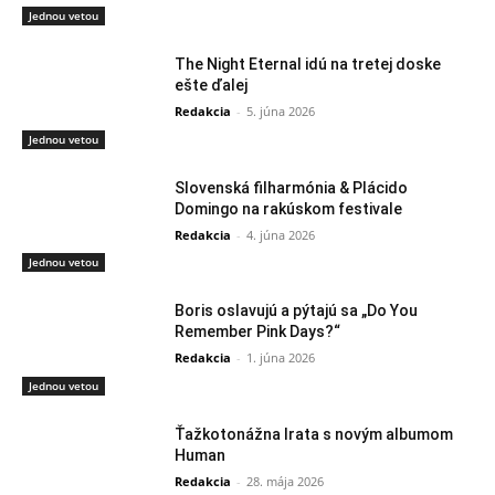
Jednou vetou
The Night Eternal idú na tretej doske
ešte ďalej
Redakcia
-
5. júna 2026
Jednou vetou
Slovenská filharmónia & Plácido
Domingo na rakúskom festivale
Redakcia
-
4. júna 2026
Jednou vetou
Boris oslavujú a pýtajú sa „Do You
Remember Pink Days?“
Redakcia
-
1. júna 2026
Jednou vetou
Ťažkotonážna Irata s novým albumom
Human
Redakcia
-
28. mája 2026