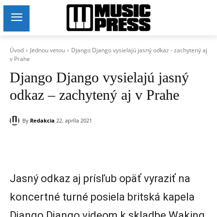
Úvod
Jednou vetou
Django Django vysielajú jasný odkaz - zachytený aj
v Prahe
Django Django vysielajú jasný
odkaz – zachytený aj v Prahe
By
Redakcia
22. apríla 2021
Jasný odkaz aj prísľub opäť vyraziť na
koncertné turné posiela britská kapela
Django Django videom k skladbe Waking