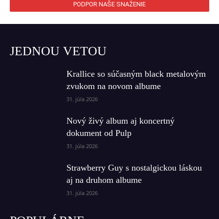
PODPOR NAŠE SNAŽENIE
JEDNOU VETOU
Krallice so súčasným black metalovým
zvukom na novom albume
31. júla 2026
Nový živý album aj koncertný
dokument od Pulp
31. júla 2026
Strawberry Guy s nostalgickou láskou
aj na druhom albume
31. júla 2026