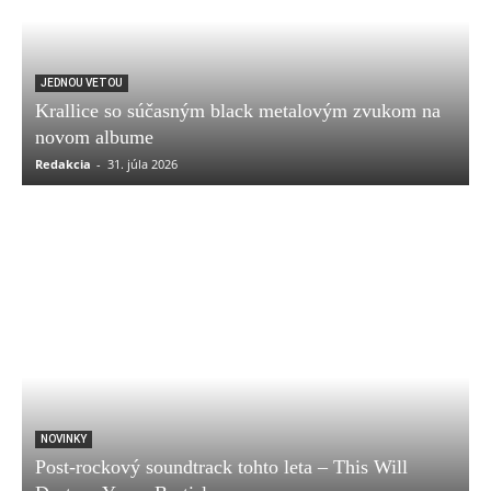
JEDNOU VETOU
Krallice so súčasným black metalovým zvukom na
novom albume
Redakcia
-
31. júla 2026
NOVINKY
Post-rockový soundtrack tohto leta – This Will