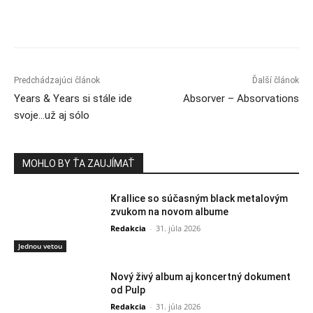
Predchádzajúci článok
Ďalší článok
Years & Years si stále ide
Absorver – Absorvations
svoje…už aj sólo
MOHLO BY ŤA ZAUJÍMAŤ
Krallice so súčasným black metalovým
zvukom na novom albume
Redakcia
-
31. júla 2026
Jednou vetou
Nový živý album aj koncertný dokument
od Pulp
Redakcia
-
31. júla 2026