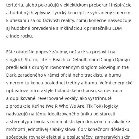
teritóriu, alebo pokračujú v eklektickom preberaní inšpirácie
a hudobných vplyvov. Lyrický koncept je vyhranený smerom
k utiekaniu sa od ťaživosti reality, čomu konečne nasvedčuje
aj hudobné prevedenie s inklináciou k priesečníku EDM
a inde rocku.
Ešte okatejšie popové záujmy, než aké sa prejavili na
singloch Storm, Life´s Beach či Default, nám Django Django
predkladá s druhým rovnomenným singlom Glowing in the
Dark, zaradeného v rámci oficiálneho tracklistu albumu
smerom ku koncu poslednej tretiny albumu. Veľmi energické
upbeatové intro v štýle holandského housu, sa nestráca
a duplikované, reverbované vokály, ako vystrihnuté
z produkcie Ke$he (We R Who We Are, Tik ToK) logicky
nadväzujú na tému idealizovaného úniku od starostí
a stereotypu života s minimalistickým dôrazom na vokalické
možnosti jednotlivej slabiky slova. Čo v konečnom dôsledku
spôsobuje rovnaký efekt aj u poslucháčov, zameraných skôr