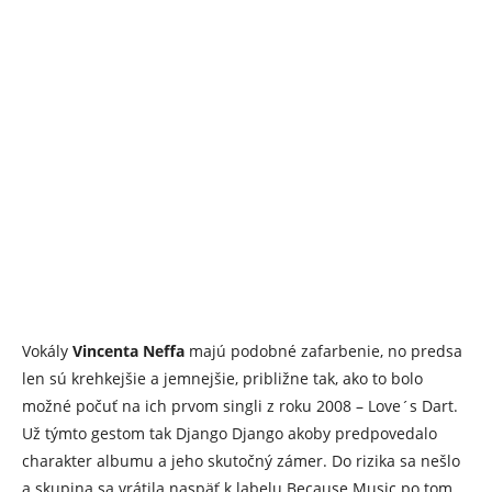
Vokály
Vincenta Neffa
majú podobné zafarbenie, no predsa
len sú krehkejšie a jemnejšie, približne tak, ako to bolo
možné počuť na ich prvom singli z roku 2008 – Love´s Dart.
Už týmto gestom tak Django Django akoby predpovedalo
charakter albumu a jeho skutočný zámer. Do rizika sa nešlo
a skupina sa vrátila naspäť k labelu Because Music po tom,