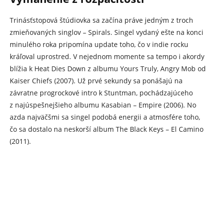
Trinásťstopová štúdiovka sa začína práve jedným z troch
zmieňovaných singlov – Spirals. Singel vydaný ešte na konci
minulého roka pripomína update toho, čo v indie rocku
kráľoval uprostred. V nejednom momente sa tempo i akordy
blížia k Heat Dies Down z albumu Yours Truly, Angry Mob od
Kaiser Chiefs (2007). Už prvé sekundy sa ponášajú na
závratne progrockové intro k Stuntman, pochádzajúceho
z najúspešnejšieho albumu Kasabian – Empire (2006). No
azda najväčšmi sa singel podobá energii a atmosfére toho,
čo sa dostalo na neskorší album The Black Keys – El Camino
(2011).