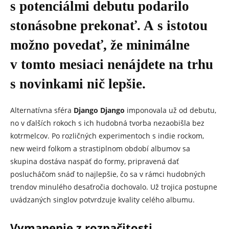
s potenciálmi debutu podarilo
stonásobne prekonať. A s istotou
možno povedať, že minimálne
v tomto mesiaci nenájdete na trhu
s novinkami nič lepšie.
Alternatívna sféra
Django Django
imponovala už od debutu,
no v ďalších rokoch s ich hudobná tvorba nezaobišla bez
kotrmelcov. Po rozličných experimentoch s indie rockom,
new weird folkom a strastiplnom období albumov sa
skupina dostáva naspäť do formy, pripravená dať
poslucháčom snáď to najlepšie, čo sa v rámci hudobných
trendov minulého desaťročia dochovalo. Už trojica postupne
uvádzaných singlov potvrdzuje kvality celého albumu.
Vymanenie z rozpačitosti