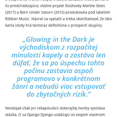
čo predchádzajúce, vlažne prijaté štúdiovky Marble Skies
(2017) a Born Under Saturn (2015) produkovala pod labelom
Ribbon Music. Návrat sa vyplatil a treba skonštatovať, že táto
karta istoty hrá tentoraz definitívne v prospech skupiny.
„Glowing in the Dark je
východiskom z rozpačitej
minulosti kapely a zostáva len
dúfať, že sa po úspechu tohto
počinu zastavia aspoň
programovo v konkrétnom
žánri a nebudú viac vstupovať
do zbytočných rizík.“
Nevdojak však pri rekapitulácii doterajšej tvorby vyvstáva
otázka, či sa Django Django usádzajú vo svojom vlastnom