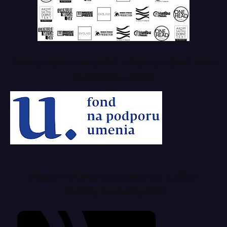
Tento projekt z verejných zdrojov podporil: Fond
na podporu umenia
Magazín Musicpress podporuje aj SOZA
sociálny a kultúrny fond