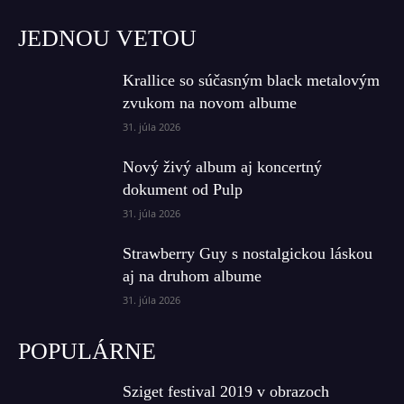
JEDNOU VETOU
Krallice so súčasným black metalovým
zvukom na novom albume
31. júla 2026
Nový živý album aj koncertný
dokument od Pulp
31. júla 2026
Strawberry Guy s nostalgickou láskou
aj na druhom albume
31. júla 2026
POPULÁRNE
Sziget festival 2019 v obrazoch