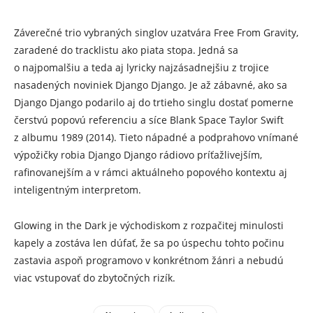
Záverečné trio vybraných singlov uzatvára Free From Gravity,
zaradené do tracklistu ako piata stopa. Jedná sa
o najpomalšiu a teda aj lyricky najzásadnejšiu z trojice
nasadených noviniek Django Django. Je až zábavné, ako sa
Django Django podarilo aj do trtieho singlu dostať pomerne
čerstvú popovú referenciu a síce Blank Space Taylor Swift
z albumu 1989 (2014). Tieto nápadné a podprahovo vnímané
výpožičky robia Django Django rádiovo príťažlivejším,
rafinovanejším a v rámci aktuálneho popového kontextu aj
inteligentným interpretom.
Glowing in the Dark je východiskom z rozpačitej minulosti
kapely a zostáva len dúfať, že sa po úspechu tohto počinu
zastavia aspoň programovo v konkrétnom žánri a nebudú
viac vstupovať do zbytočných rizík.