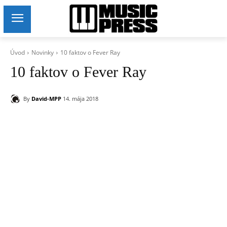
Úvod
Novinky
10 faktov o Fever Ray
10 faktov o Fever Ray
By
David-MPP
14. mája 2018