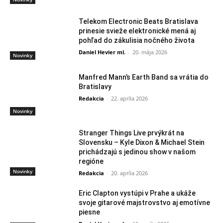
Telekom Electronic Beats Bratislava
prinesie svieže elektronické mená aj
pohľad do zákulisia nočného života
Daniel Hevier ml.
-
20. mája 2026
Novinky
Manfred Mann’s Earth Band sa vrátia do
Bratislavy
Redakcia
-
22. apríla 2026
Novinky
Stranger Things Live prvýkrát na
Slovensku – Kyle Dixon & Michael Stein
prichádzajú s jedinou show v našom
regióne
Novinky
Redakcia
-
20. apríla 2026
Eric Clapton vystúpi v Prahe a ukáže
svoje gitarové majstrovstvo aj emotívne
piesne