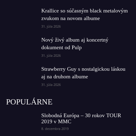
Krallice so súčasným black metalovým
zvukom na novom albume
31. júla 2026
Nový živý album aj koncertný
dokument od Pulp
31. júla 2026
Strawberry Guy s nostalgickou láskou
aj na druhom albume
31. júla 2026
POPULÁRNE
Slobodná Európa – 30 rokov TOUR
2019 v MMC
8. decembra 2019