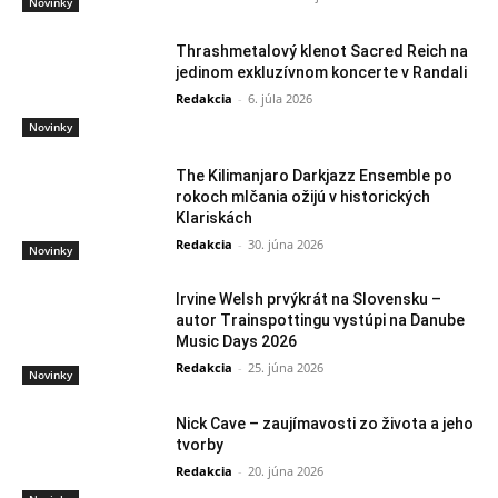
Novinky
Thrashmetalový klenot Sacred Reich na
jedinom exkluzívnom koncerte v Randali
Redakcia
-
6. júla 2026
Novinky
The Kilimanjaro Darkjazz Ensemble po
rokoch mlčania ožijú v historických
Klariskách
Redakcia
-
30. júna 2026
Novinky
Irvine Welsh prvýkrát na Slovensku –
autor Trainspottingu vystúpi na Danube
Music Days 2026
Redakcia
-
25. júna 2026
Novinky
Nick Cave – zaujímavosti zo života a jeho
tvorby
Redakcia
-
20. júna 2026