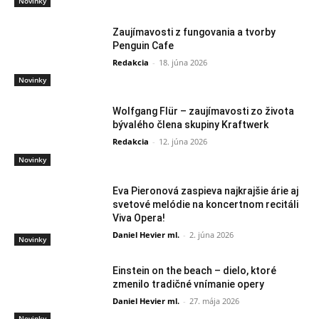
Novinky
Zaujímavosti z fungovania a tvorby
Penguin Cafe
Redakcia
-
18. júna 2026
Novinky
Wolfgang Flür – zaujímavosti zo života
bývalého člena skupiny Kraftwerk
Redakcia
-
12. júna 2026
Novinky
Eva Pieronová zaspieva najkrajšie árie aj
svetové melódie na koncertnom recitáli
Viva Opera!
Daniel Hevier ml.
-
2. júna 2026
Novinky
Einstein on the beach – dielo, ktoré
zmenilo tradičné vnímanie opery
Daniel Hevier ml.
-
27. mája 2026
Novinky