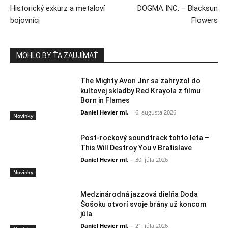
Historický exkurz a metaloví
DOGMA INC. – Blacksun
bojovníci
Flowers
MOHLO BY ŤA ZAUJÍMAŤ
The Mighty Avon Jnr sa zahryzol do
kultovej skladby Red Krayola z filmu
Born in Flames
Daniel Hevier ml.
-
6. augusta 2026
Novinky
Post-rockový soundtrack tohto leta –
This Will Destroy You v Bratislave
Daniel Hevier ml.
-
30. júla 2026
Novinky
Medzinárodná jazzová dielňa Doda
Šošoku otvorí svoje brány už koncom
júla
Daniel Hevier ml.
-
21. júla 2026