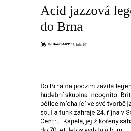
Acid jazzová leg
do Brna
By
David-MPP
17. júla 2014
Zdieľam
Do Brna na podzim zavítá lege
hudební skupina Incognito. Bri
pětice míchající ve své tvorbě j
soul a funk zahraje 24. října v 
Centru. Kapela, jejíž kořeny sah
do 70.let, letos vydala album