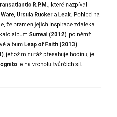
ransatlantic R.P.M
., které nazpívali
 Ware, Ursula Rucker a Leak.
Pohled na
e, že pramen jejich inspirace zdaleka
kalo album
Surreal (2012)
, po němž
ové album
Leap of Faith (2013)
.
4)
, jehož minutáž přesahuje hodinu, je
cognito
je na vrcholu tvůrčích sil.