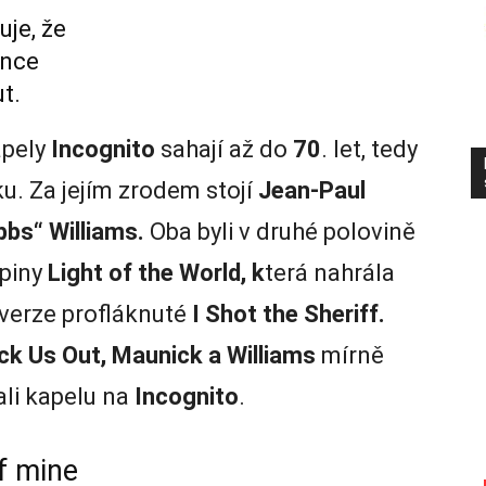
uje, že
ence
t.
pely
Incognito
sahají až do
70
. let, tedy
nku. Za jejím zrodem stojí
Jean-Paul
bbs“ Williams.
Oba byli v druhé polovině
piny
Light of the World, k
terá nahrála
rverze profláknuté
I Shot the Sheriff.
k Us Out, Maunick
a Williams
mírně
li kapelu na
Incognito
.
of mine