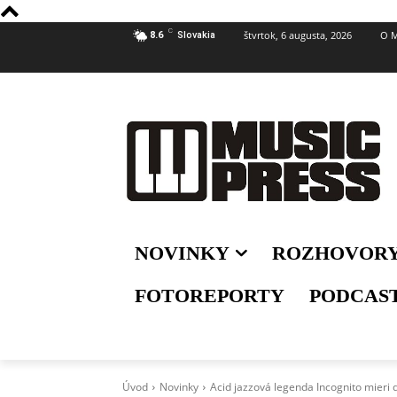
C
štvrtok, 6 augusta, 2026
O M
8.6
Slovakia
NOVINKY
ROZHOVOR
FOTOREPORTY
PODCAS
Úvod
Novinky
Acid jazzová legenda Incognito mieri 