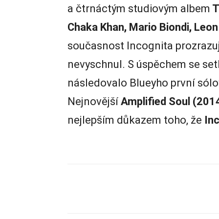
a čtrnáctým studiovým albem
T
Chaka Khan, Mario Biondi, Leon
současnost Incognita prozrazuj
nevyschnul. S úspěchem se set
následovalo Blueyho první sól
Nejnovější
Amplified Soul (201
nejlepším důkazem toho, že
In
Zdieľam