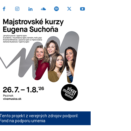
Tento projekt z verejných zdrojov podporil:
Fond na podporu umenia