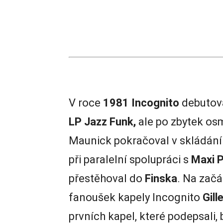
V roce
1981
Incognito
debutov
LP Jazz Funk,
ale po zbytek osm
Maunick pokračoval v skládání n
při paralelní spolupráci s
Maxi P
přestěhoval do
Finska
. Na zač
fanoušek kapely Incognito
Gill
prvních kapel, které podepsali,