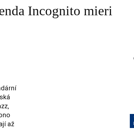
enda Incognito mieri
ndární
tská
azz,
Sono
ají až