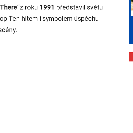
 There“
z roku
1991
představil světu
Top Ten hitem i symbolem úspěchu
scény.