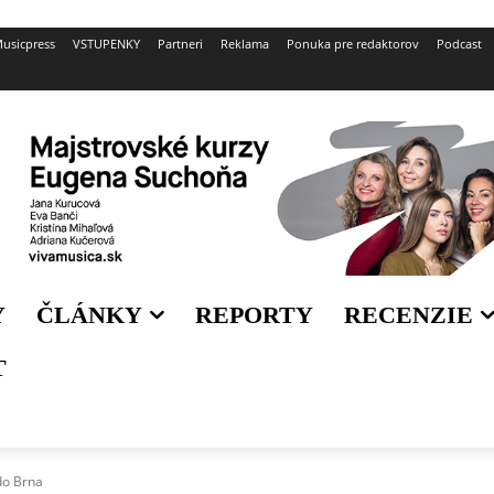
usicpress
VSTUPENKY
Partneri
Reklama
Ponuka pre redaktorov
Podcast
Y
ČLÁNKY
REPORTY
RECENZIE
T
do Brna