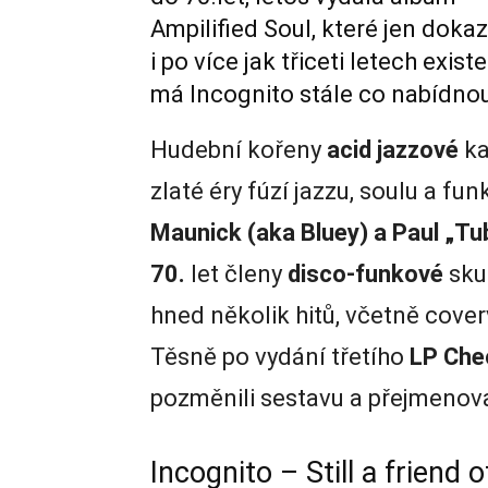
Ampilified Soul, které jen dokaz
i po více jak třiceti letech exist
má Incognito stále co nabídnou
Hudební kořeny
acid jazzové
ka
zlaté éry fúzí jazzu, soulu a fu
Maunick (aka Bluey) a Paul „Tu
70.
let členy
disco-funkové
sku
hned několik hitů, včetně cove
Těsně po vydání třetího
LP Chec
pozměnili sestavu a přejmenova
Incognito – Still a friend 