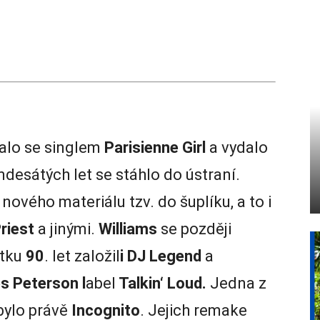
alo se singlem
Parisienne Girl
a vydalo
desátých let se stáhlo do ústraní.
ového materiálu tzv. do šuplíku, a to i
riest
a jinými.
Williams
se později
átku
90
. let založil
i DJ Legend
a
es Peterson l
abel
Talkin‘ Loud.
Jedna z
 bylo právě
Incognito
. Jejich remake