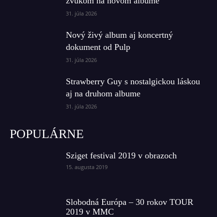
zvukom na novom albume
31. júla 2026
Nový živý album aj koncertný
dokument od Pulp
31. júla 2026
Strawberry Guy s nostalgickou láskou
aj na druhom albume
31. júla 2026
POPULÁRNE
Sziget festival 2019 v obrazoch
15. augusta 2019
Slobodná Európa – 30 rokov TOUR
2019 v MMC