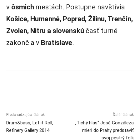
v
ôsmich
mestách. Postupne navštívia
Košice, Humenné, Poprad, Žilinu, Trenčín,
Zvolen, Nitru a slovenskú
časť turné
zakončia v
Bratislave
.
Predchádzajúci článok
Ďalší článok
Drum&bass, Let it Roll,
„Tichý hlas“ José Gonzáleza
Refinery Gallery 2014
mieri do Prahy predstaviť
svoj pestrý folk