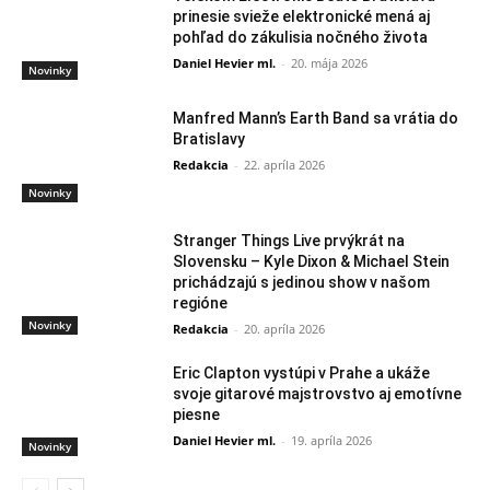
prinesie svieže elektronické mená aj
pohľad do zákulisia nočného života
Daniel Hevier ml.
-
20. mája 2026
Novinky
Manfred Mann’s Earth Band sa vrátia do
Bratislavy
Redakcia
-
22. apríla 2026
Novinky
Stranger Things Live prvýkrát na
Slovensku – Kyle Dixon & Michael Stein
prichádzajú s jedinou show v našom
regióne
Novinky
Redakcia
-
20. apríla 2026
Eric Clapton vystúpi v Prahe a ukáže
svoje gitarové majstrovstvo aj emotívne
piesne
Daniel Hevier ml.
-
19. apríla 2026
Novinky