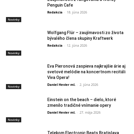
Penguin Cafe
Redakcia
-
18. júna 2026
Novinky
Wolfgang Flür – zaujímavosti zo života
bývalého člena skupiny Kraftwerk
Redakcia
-
12. júna 2026
Novinky
Eva Pieronová zaspieva najkrajšie árie aj
svetové melódie na koncertnom recitáli
Viva Opera!
Daniel Hevier ml.
-
2. júna 2026
Novinky
Einstein on the beach – dielo, ktoré
zmenilo tradičné vnímanie opery
Daniel Hevier ml.
-
27. mája 2026
Novinky
Telekom Electronic Beats Bratislava