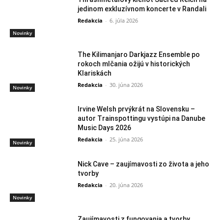
jedinom exkluzívnom koncerte v Randali
Redakcia
-
6. júla 2026
Novinky
The Kilimanjaro Darkjazz Ensemble po
rokoch mlčania ožijú v historických
Klariskách
Redakcia
-
30. júna 2026
Novinky
Irvine Welsh prvýkrát na Slovensku –
autor Trainspottingu vystúpi na Danube
Music Days 2026
Redakcia
-
25. júna 2026
Novinky
Nick Cave – zaujímavosti zo života a jeho
tvorby
Redakcia
-
20. júna 2026
Novinky
Zaujímavosti z fungovania a tvorby