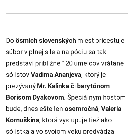
Do
ôsmich slovenských
miest pricestuje
súbor v plnej sile a na pódiu sa tak
predstaví približne 120 umelcov vrátane
sólistov
Vadima Ananjev
a, ktorý je
prezývaný
Mr. Kalinka č
i
barytónom
Borisom Dyakovom.
Špeciálnym hosťom
bude, dnes ešte len
osemročná
,
Valeria
Kornuškina
, ktorá vystupuje tiež ako
sólistka a vo svojom veku predvádza