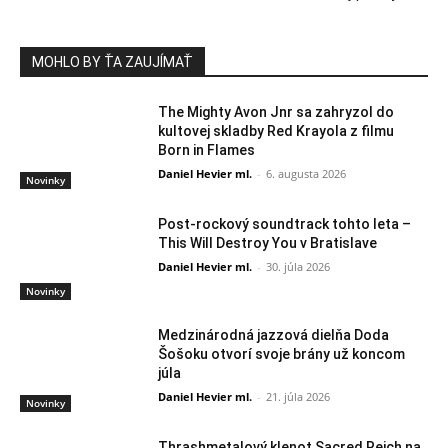
MOHLO BY ŤA ZAUJÍMAŤ
The Mighty Avon Jnr sa zahryzol do
kultovej skladby Red Krayola z filmu
Born in Flames
Daniel Hevier ml.
-
6. augusta 2026
Novinky
Post-rockový soundtrack tohto leta –
This Will Destroy You v Bratislave
Daniel Hevier ml.
-
30. júla 2026
Novinky
Medzinárodná jazzová dielňa Doda
Šošoku otvorí svoje brány už koncom
júla
Daniel Hevier ml.
-
21. júla 2026
Novinky
Thrashmetalový klenot Sacred Reich na