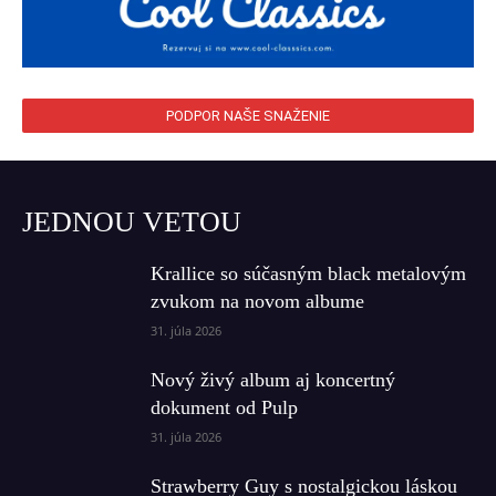
PODPOR NAŠE SNAŽENIE
JEDNOU VETOU
Krallice so súčasným black metalovým
zvukom na novom albume
31. júla 2026
Nový živý album aj koncertný
dokument od Pulp
31. júla 2026
Strawberry Guy s nostalgickou láskou