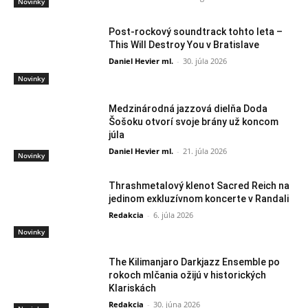
Novinky
Post-rockový soundtrack tohto leta –
This Will Destroy You v Bratislave
Daniel Hevier ml.
-
30. júla 2026
Novinky
Medzinárodná jazzová dielňa Doda
Šošoku otvorí svoje brány už koncom
júla
Daniel Hevier ml.
-
21. júla 2026
Novinky
Thrashmetalový klenot Sacred Reich na
jedinom exkluzívnom koncerte v Randali
Redakcia
-
6. júla 2026
Novinky
The Kilimanjaro Darkjazz Ensemble po
rokoch mlčania ožijú v historických
Klariskách
Redakcia
-
30. júna 2026