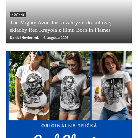
NOVINKY
The Mighty Avon Jnr sa zahryzol do kultovej
skladby Red Krayola z filmu Born in Flames
Daniel Hevier ml.
-
6. augusta 2026