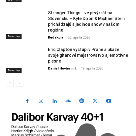
Stranger Things Live prvýkrát na
Slovensku – Kyle Dixon & Michael Stein
prichádzajú s jedinou show v našom
regióne
Novinky
Redakcia
-
20. apríla 2026
Eric Clapton vystúpi v Prahe a ukáže
svoje gitarové majstrovstvo aj emotívne
piesne
Daniel Hevier ml.
-
19. apríla 2026
Novinky