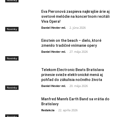
Eva Pieronová zaspieva najkrajšie árie aj
svetové melódie na koncertnom recitáli
Viva Opera!
Daniel Hevier ml.
-
2. júna 2026
Novinky
Einstein on the beach – dielo, ktoré
zmenilo tradičné vnímanie opery
Daniel Hevier ml.
-
27. mája 2026
Novinky
Telekom Electronic Beats Bratislava
prinesie svieže elektronické mená aj
pohľad do zákulisia nočného života
Daniel Hevier ml.
-
20. mája 2026
Novinky
Manfred Mann’s Earth Band sa vrátia do
Bratislavy
Redakcia
-
22. apríla 2026
Novinky