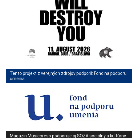
Tento projekt z verejných zdrojov podporil: Fond na podporu
umenia
Magazín Musicpress podporuje aj SOZA sociálny a kultúrny