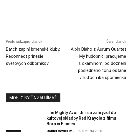
Predchádzajúci článok
Ďalší článok
Batch zaplní brnenské kluby,
Albín Blaho z Aurum Quartet
Reconnect prinesie
– My hudobníci pracujeme
svetových odborníkov
s okamihom, po doznení
posledného tónu ostane
v ľuďoch iba spomienka
MOHLO BY ŤA ZAUJÍMAŤ
The Mighty Avon Jnr sa zahryzol do
kultovej skladby Red Krayola z filmu
Born in Flames
Daniel Hevier ml.
-
6. augusta 2026