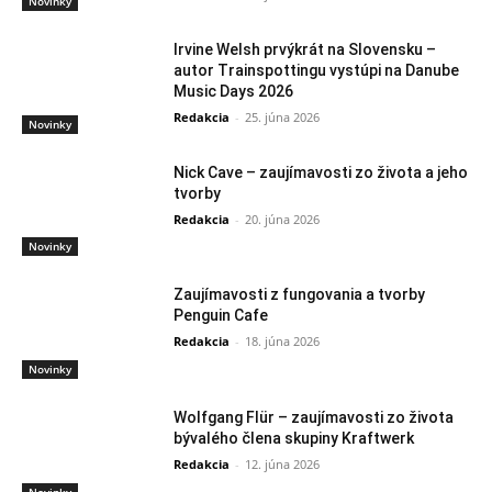
Novinky
Irvine Welsh prvýkrát na Slovensku –
autor Trainspottingu vystúpi na Danube
Music Days 2026
Redakcia
-
25. júna 2026
Novinky
Nick Cave – zaujímavosti zo života a jeho
tvorby
Redakcia
-
20. júna 2026
Novinky
Zaujímavosti z fungovania a tvorby
Penguin Cafe
Redakcia
-
18. júna 2026
Novinky
Wolfgang Flür – zaujímavosti zo života
bývalého člena skupiny Kraftwerk
Redakcia
-
12. júna 2026
Novinky