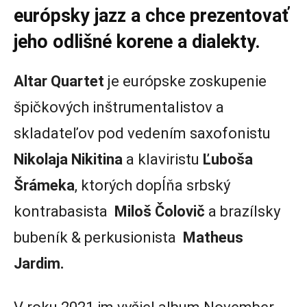
európsky jazz a chce prezentovať
jeho odlišné korene a dialekty.
Altar Quartet
je európske zoskupenie
špičkových inštrumentalistov a
skladateľov pod vedením saxofonistu
Nikolaja Nikitina
a klaviristu
Ľuboša
Šrámeka
, ktorých dopĺňa srbský
kontrabasista
Miloš Čolovič
a brazílsky
bubeník & perkusionista
Matheus
Jardim.