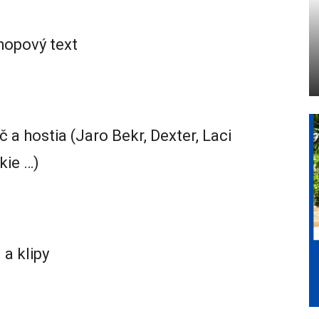
hopový text
a hostia (Jaro Bekr, Dexter, Laci
kie …)
 a klipy