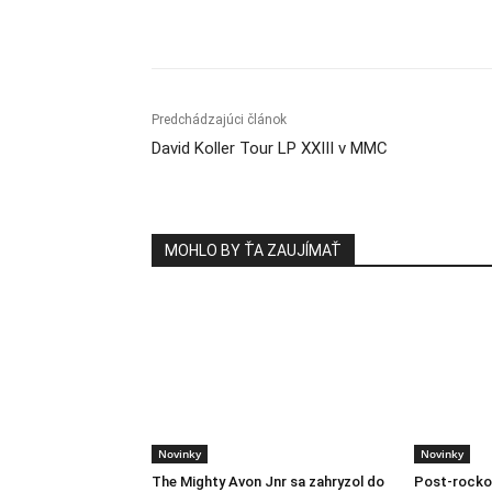
Zdieľam
Predchádzajúci článok
David Koller Tour LP XXIII v MMC
MOHLO BY ŤA ZAUJÍMAŤ
Novinky
Novinky
The Mighty Avon Jnr sa zahryzol do
Post-rocko