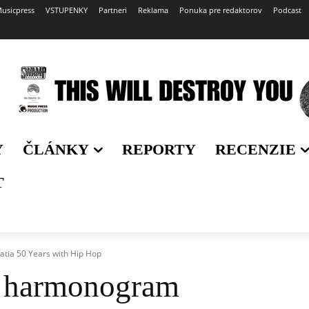
usicpress
VSTUPENKY
Partneri
Reklama
Ponuka pre redaktorov
Podcast
Y
ČLÁNKY
REPORTY
RECENZIE
T
ia 50 Years with Hip Hop
 harmonogram