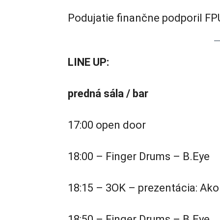
Podujatie finančne podporil F
LINE UP:
predná sála / bar
17:00 open door
18:00 – Finger Drums – B.Eye
18:15 – 3OK – prezentácia: Ako
18:50 – Finger Drums – B.Eye