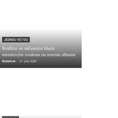
JEDNOU VETOU
Krallice so súčasným black
metalovým zvukom na novom albume
Redakcia
-
31. júla 2026