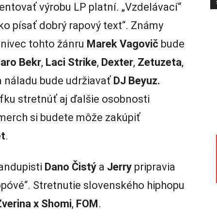
entovať výrobu LP platní. „Vzdelávací“
o písať dobrý rapový text“. Známy
aznivec tohto žánru
Marek Vagovič
bude
aro Bekr
,
Laci Strike
,
Dexter
,
Zetuzeta
,
a náladu bude udržiavať
DJ Beyuz.
u stretnúť aj ďalšie osobnosti
 merch si budete môže zakúpiť
t
.
tandupisti
Dano Čistý
a
Jerry
pripravia
póvé“. Stretnutie slovenského hiphopu
Zverina x Shomi
,
FOM
.