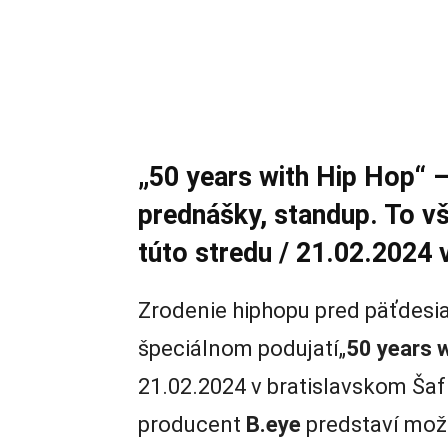
„50 years with Hip Hop“ –
prednášky, standup. To v
túto stredu / 21.02.2024 
Zrodenie hiphopu pred päťdesia
špeciálnom podujatí„
50 years 
21.02.2024 v bratislavskom Šaf
producent
B.eye
predstaví mož