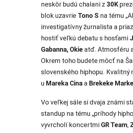
neskôr budú chalani z
30K
prez
blok uzavrie
Tono S
na tému „Ak
investigatívny žurnalista a pri
hostiť veľkú debatu s hosťami
J
Gabanna, Okie
atď. Atmosféru 
Okrem toho budete môcť na Šafk
slovenského hiphopu. Kvalitný
u
Mareka Cina
a
Brekeke
Marke
Vo veľkej sále si dvaja známi s
standup na tému „príhody hipho
vyvrcholí koncertmi
GR Team
,