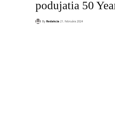
podujatia 50 Ye
By
Redakcia
21. februára 2024
Zdieľam