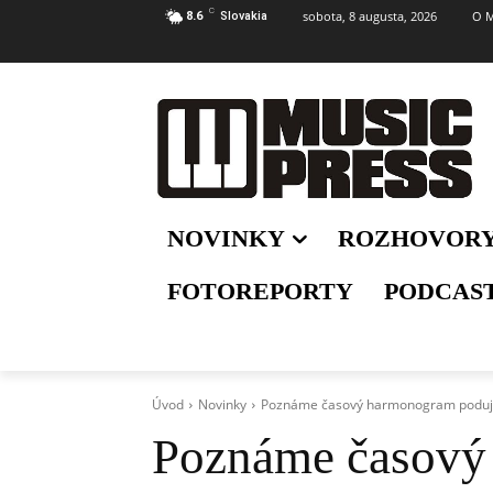
C
sobota, 8 augusta, 2026
O M
8.6
Slovakia
NOVINKY
ROZHOVOR
FOTOREPORTY
PODCAS
Úvod
Novinky
Poznáme časový harmonogram podujat
Poznáme časový