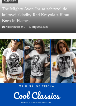
NOVINKY
The Mighty Avon Jnr sa zahryzol do
kultovej skladby Red Krayola z filmu
Born in Flames
Daniel Hevier ml.
-
6. augusta 2026