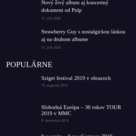
Nový živý album aj koncertný
dokument od Pulp
31. júla 2026
Strawberry Guy s nostalgickou láskou
aj na druhom albume
31. júla 2026
POPULÁRNE
Sziget festival 2019 v obrazoch
15. augusta 2019
Slobodná Európa – 30 rokov TOUR
2019 v MMC
8. decembra 2019