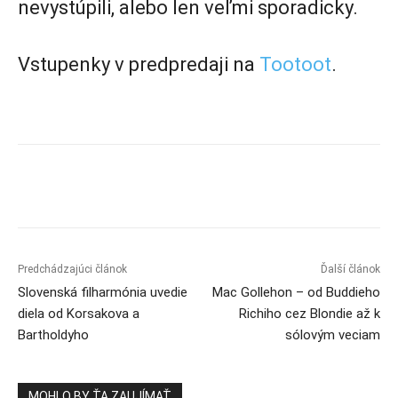
nevystúpili, alebo len veľmi sporadicky.
Vstupenky v predpredaji na
Tootoot
.
Predchádzajúci článok
Ďalší článok
Slovenská filharmónia uvedie
Mac Gollehon – od Buddieho
diela od Korsakova a
Richiho cez Blondie až k
Bartholdyho
sólovým veciam
MOHLO BY ŤA ZAUJÍMAŤ