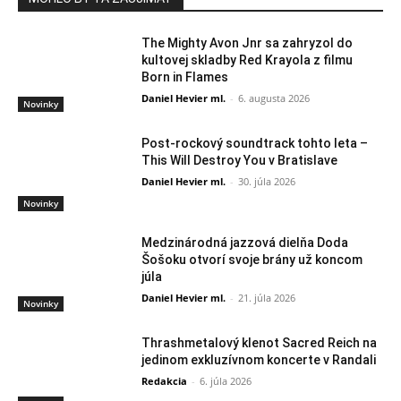
The Mighty Avon Jnr sa zahryzol do
kultovej skladby Red Krayola z filmu
Born in Flames
Daniel Hevier ml.
-
6. augusta 2026
Novinky
Post-rockový soundtrack tohto leta –
This Will Destroy You v Bratislave
Daniel Hevier ml.
-
30. júla 2026
Novinky
Medzinárodná jazzová dielňa Doda
Šošoku otvorí svoje brány už koncom
júla
Daniel Hevier ml.
-
21. júla 2026
Novinky
Thrashmetalový klenot Sacred Reich na
jedinom exkluzívnom koncerte v Randali
Redakcia
-
6. júla 2026