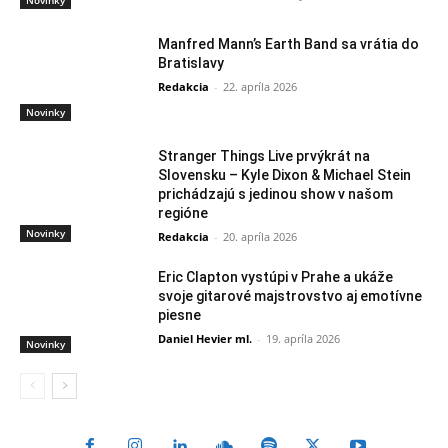
Novinky
Manfred Mann’s Earth Band sa vrátia do
Bratislavy
Redakcia
-
22. apríla 2026
Novinky
Stranger Things Live prvýkrát na
Slovensku – Kyle Dixon & Michael Stein
prichádzajú s jedinou show v našom
regióne
Novinky
Redakcia
-
20. apríla 2026
Eric Clapton vystúpi v Prahe a ukáže
svoje gitarové majstrovstvo aj emotívne
piesne
Daniel Hevier ml.
-
19. apríla 2026
Novinky