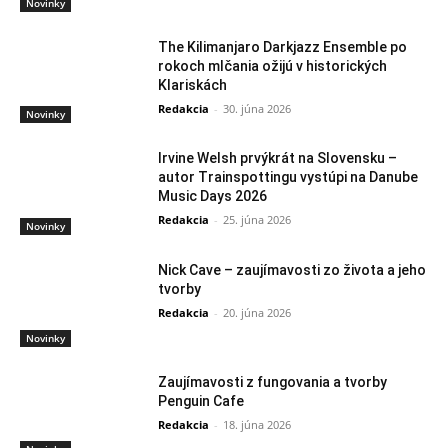
Novinky
The Kilimanjaro Darkjazz Ensemble po
rokoch mlčania ožijú v historických
Klariskách
Redakcia
-
30. júna 2026
Novinky
Irvine Welsh prvýkrát na Slovensku –
autor Trainspottingu vystúpi na Danube
Music Days 2026
Redakcia
-
25. júna 2026
Novinky
Nick Cave – zaujímavosti zo života a jeho
tvorby
Redakcia
-
20. júna 2026
Novinky
Zaujímavosti z fungovania a tvorby
Penguin Cafe
Redakcia
-
18. júna 2026