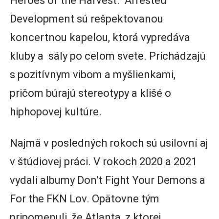
Heroes of the Harvest. Arrested
Development sú rešpektovanou
koncertnou kapelou, ktorá vypredáva
kluby a sály po celom svete. Prichádzajú
s pozitívnym vibom a myšlienkami,
pričom búrajú stereotypy a klišé o
hiphopovej kultúre.
Najmä v posledných rokoch sú usilovní aj
v štúdiovej práci. V rokoch 2020 a 2021
vydali albumy Don’t Fight Your Demons a
For the FKN Lov. Opätovne tým
pripomenuli, že Atlanta, z ktorej