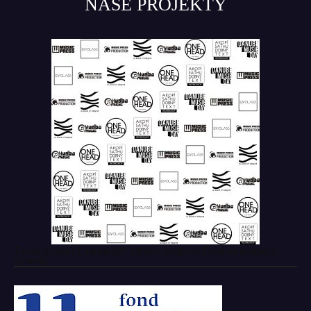
NAŠE PROJEKTY
Tento projekt z verejných zdrojov podporil: Fond na podporu
umenia