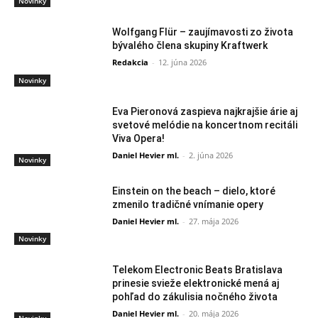
Novinky
Wolfgang Flür – zaujímavosti zo života
bývalého člena skupiny Kraftwerk
Redakcia
-
12. júna 2026
Novinky
Eva Pieronová zaspieva najkrajšie árie aj
svetové melódie na koncertnom recitáli
Viva Opera!
Daniel Hevier ml.
-
2. júna 2026
Novinky
Einstein on the beach – dielo, ktoré
zmenilo tradičné vnímanie opery
Daniel Hevier ml.
-
27. mája 2026
Novinky
Telekom Electronic Beats Bratislava
prinesie svieže elektronické mená aj
pohľad do zákulisia nočného života
Daniel Hevier ml.
-
20. mája 2026