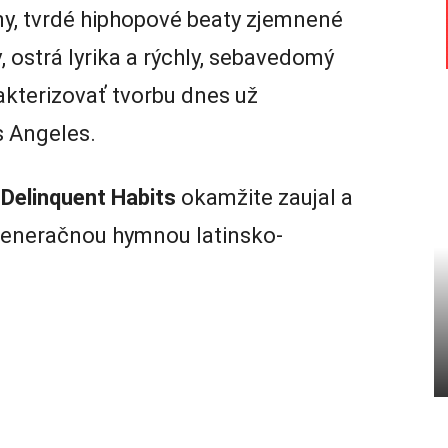
iny, tvrdé hiphopové beaty zjemnené
 ostrá lyrika a rýchly, sebavedomý
kterizovať tvorbu dnes už
 Angeles.
t
Delinquent Habits
okamžite zaujal a
 generačnou hymnou latinsko-