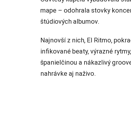
mape – odohrala stovky koncer
štúdiových albumov.
Najnovší z nich, El Ritmo, pokr
infikované beaty, výrazné rytmy
španielčinou a nákazlivý groov
nahrávke aj naživo.