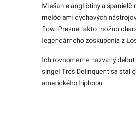
Miešanie angličtiny a španielč
melódiami dychových nástrojov,
flow. Presne takto možno chara
legendárneho zoskupenia z Los
Ich rovnomerne nazvaný debu
singel Tres Delinquent sa stal
amerického hiphopu.