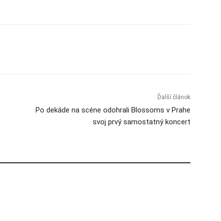
Ďalší článok
Po dekáde na scéne odohrali Blossoms v Prahe
svoj prvý samostatný koncert