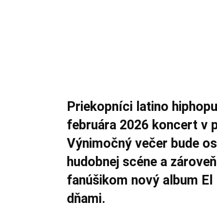
Priekopníci latino hiphop
februára 2026 koncert v 
Výnimočný večer bude osl
hudobnej scéne a zároveň 
fanúšikom nový album El R
dňami.