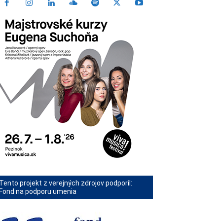
Tento projekt z verejných zdrojov podporil:
Fond na podporu umenia