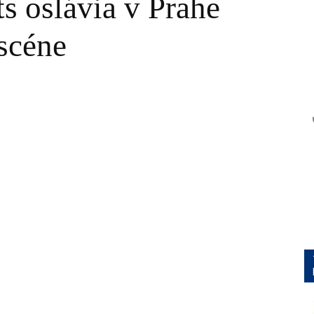
s oslávia v Prahe
 scéne