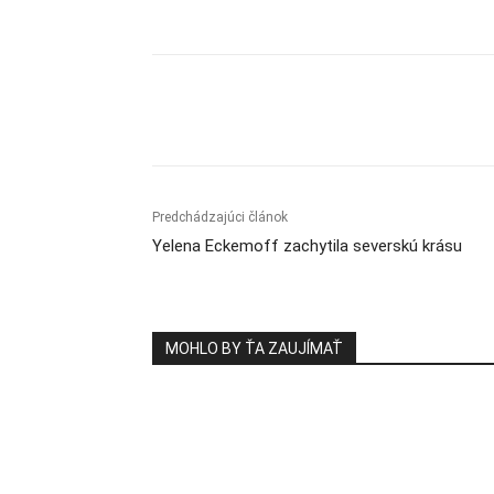
Zdieľam
Predchádzajúci článok
Yelena Eckemoff zachytila severskú krásu
MOHLO BY ŤA ZAUJÍMAŤ