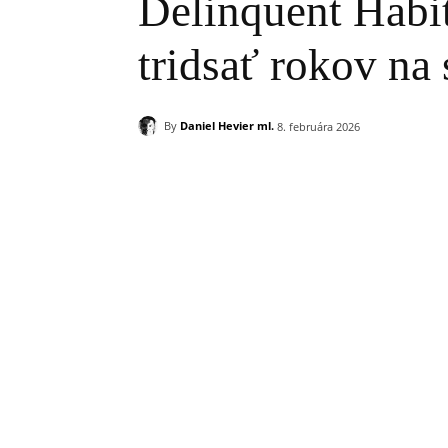
Delinquent Habit
tridsať rokov na
By
Daniel Hevier ml.
8. februára 2026
Zdieľam