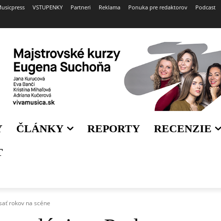
usicpress
VSTUPENKY
Partneri
Reklama
Ponuka pre redaktorov
Podcast
Y
ČLÁNKY
REPORTY
RECENZIE
T
dsať rokov na scéne