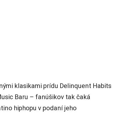
ými klasikami prídu Delinquent Habits
usic Baru – fanúšikov tak čaká
tino hiphopu v podaní jeho