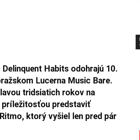
u Delinquent Habits odohrajú 10.
pražskom Lucerna Music Bare.
avou tridsiatich rokov na
príležitosťou predstaviť
itmo, ktorý vyšiel len pred pár