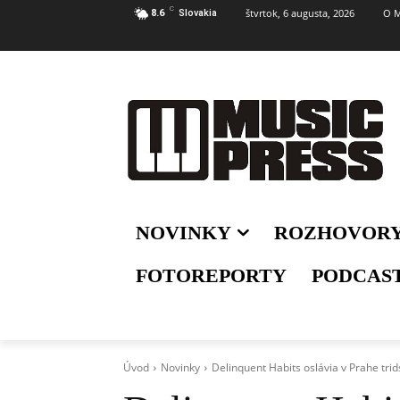
C
štvrtok, 6 augusta, 2026
O M
8.6
Slovakia
NOVINKY
ROZHOVOR
FOTOREPORTY
PODCAS
Úvod
Novinky
Delinquent Habits oslávia v Prahe tri