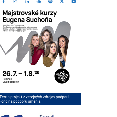
Tento projekt z verejných zdrojov podporil:
Fond na podporu umenia