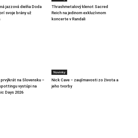
á jazzová dielňa Doda
Thrashmetalový klenot Sacred
rí svoje brány už
Reich na jedinom exkluzívnom
a
koncerte v Randali
Novinky
h prvýkrát na Slovensku –
Nick Cave – zaujímavosti zo života a
spottingu vystúpi na
jeho tvorby
ic Days 2026