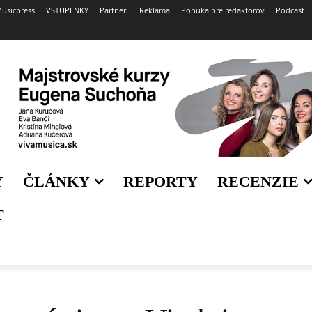
usicpress
VSTUPENKY
Partneri
Reklama
Ponuka pre redaktorov
Podcast
Y
ČLÁNKY
REPORTY
RECENZIE
T