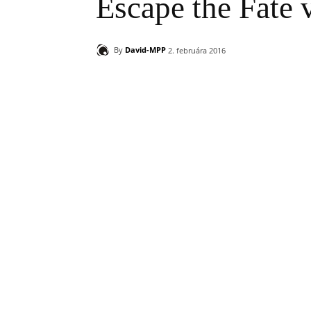
Escape the Fate 
By
David-MPP
2. februára 2016
Zdieľam