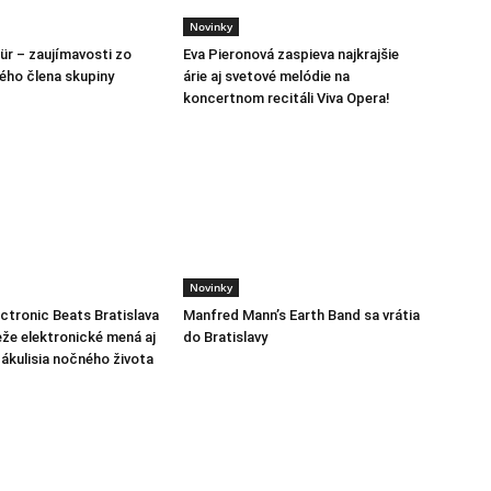
Novinky
ür – zaujímavosti zo
Eva Pieronová zaspieva najkrajšie
lého člena skupiny
árie aj svetové melódie na
koncertnom recitáli Viva Opera!
Novinky
ctronic Beats Bratislava
Manfred Mann’s Earth Band sa vrátia
eže elektronické mená aj
do Bratislavy
ákulisia nočného života