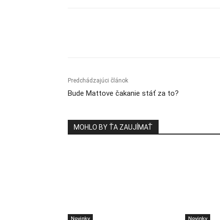
Zdieľam
Predchádzajúci článok
Bude Mattove čakanie stáť za to?
MOHLO BY ŤA ZAUJÍMAŤ
Novinky
Novinky