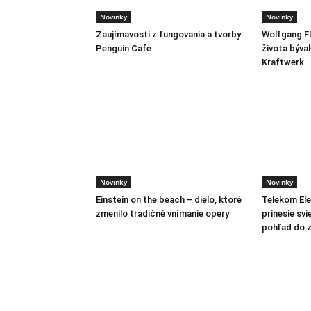
Novinky
Novinky
Zaujímavosti z fungovania a tvorby
Wolfgang Fl
Penguin Cafe
života býva
Kraftwerk
Novinky
Novinky
Einstein on the beach – dielo, ktoré
Telekom Ele
zmenilo tradičné vnímanie opery
prinesie svi
pohľad do z