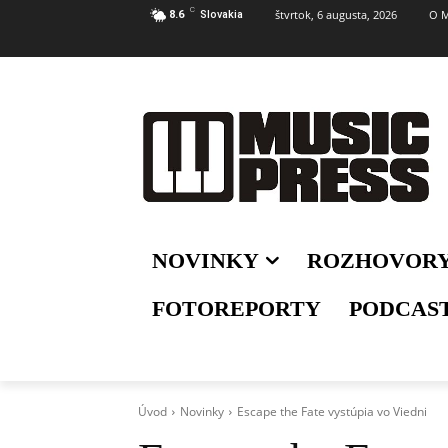
C
štvrtok, 6 augusta, 2026
O M
8.6
Slovakia
NOVINKY
ROZHOVOR
FOTOREPORTY
PODCAS
Úvod
Novinky
Escape the Fate vystúpia vo Viedni