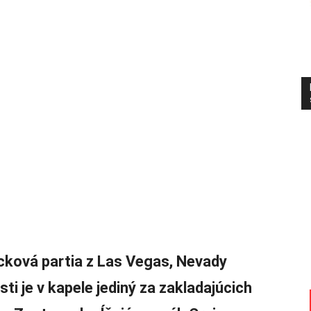
cková partia z Las Vegas, Nevady
i je v kapele jediný za zakladajúcich