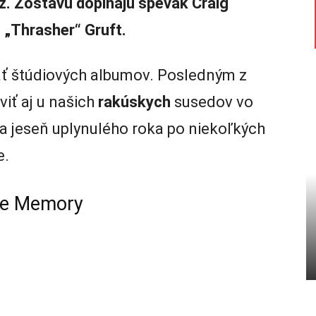
iz. Zostavu dopĺňajú spevák Craig
in „Thrasher“ Gruft.
äť štúdiových albumov. Posledným z
viť aj u našich
rakúskych
susedov vo
 na jeseň uplynulého roka po niekoľkých
e.
the Memory