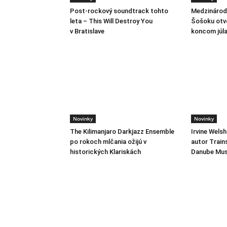
Post-rockový soundtrack tohto
Medzinárodn
leta – This Will Destroy You
Šošoku otvo
v Bratislave
koncom júl
Novinky
Novinky
The Kilimanjaro Darkjazz Ensemble
Irvine Wels
po rokoch mlčania ožijú v
autor Train
historických Klariskách
Danube Mus