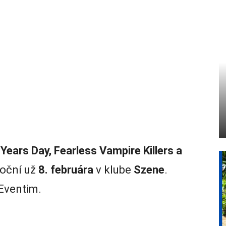
ears Day, Fearless Vampire Killers a
toční už
8. februára
v klube
Szene
.
 Eventim.