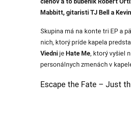
členov a to bubeník Robert Ort
Mabbitt, gitaristi TJ Bell a Kev
Skupina má na konte tri EP a p
nich, ktorý príde kapela predsta
Viedni
je
Hate Me
, ktorý vyšiel
personálnych zmenách v kapel
Escape the Fate – Just 