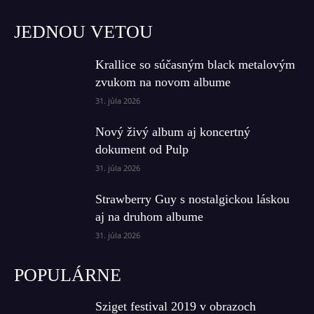
JEDNOU VETOU
Krallice so súčasným black metalovým
zvukom na novom albume
31. júla 2026
Nový živý album aj koncertný
dokument od Pulp
31. júla 2026
Strawberry Guy s nostalgickou láskou
aj na druhom albume
31. júla 2026
POPULÁRNE
Sziget festival 2019 v obrazoch