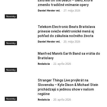
Einstein on the beach – dielo, ktoré
zmenilo tradičné vnímanie opery
Daniel Hevier ml.
-
27. mája 2026
Novinky
Telekom Electronic Beats Bratislava
prinesie svieže elektronické mená aj
pohľad do zákulisia nočného života
Daniel Hevier ml.
-
20. mája 2026
Novinky
Manfred Mann’s Earth Band sa vrátia do
Bratislavy
Redakcia
-
22. apríla 2026
Novinky
Stranger Things Live prvýkrát na
Slovensku – Kyle Dixon & Michael Stein
prichádzajú s jedinou show v našom
regióne
Novinky
Redakcia
-
20. apríla 2026