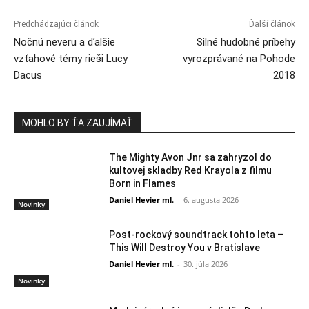
Predchádzajúci článok
Ďalší článok
Nočnú neveru a ďalšie
Silné hudobné príbehy
vzťahové témy rieši Lucy
vyrozprávané na Pohode
Dacus
2018
MOHLO BY ŤA ZAUJÍMAŤ
The Mighty Avon Jnr sa zahryzol do
kultovej skladby Red Krayola z filmu
Born in Flames
Daniel Hevier ml.
-
6. augusta 2026
Novinky
Post-rockový soundtrack tohto leta –
This Will Destroy You v Bratislave
Daniel Hevier ml.
-
30. júla 2026
Novinky