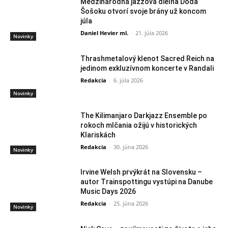
Medzinárodná jazzová dielňa Doda
Šošoku otvorí svoje brány už koncom
júla
Daniel Hevier ml.
-
21. júla 2026
Novinky
Thrashmetalový klenot Sacred Reich na
jedinom exkluzívnom koncerte v Randali
Redakcia
-
6. júla 2026
Novinky
The Kilimanjaro Darkjazz Ensemble po
rokoch mlčania ožijú v historických
Klariskách
Redakcia
-
30. júna 2026
Novinky
Irvine Welsh prvýkrát na Slovensku –
autor Trainspottingu vystúpi na Danube
Music Days 2026
Redakcia
-
25. júna 2026
Novinky