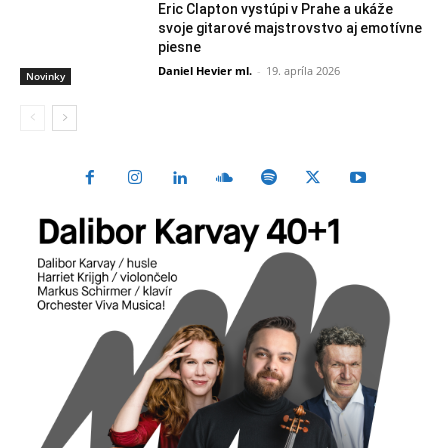
Eric Clapton vystúpi v Prahe a ukáže
svoje gitarové majstrovstvo aj emotívne
piesne
Daniel Hevier ml.
-
19. apríla 2026
Novinky