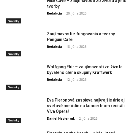
Nick Cave – zaujímavosti zo života a jeho
tvorby
Redakcia
-
20. júna 2026
Novinky
Zaujímavosti z fungovania a tvorby
Penguin Cafe
Redakcia
-
18. júna 2026
Novinky
Wolfgang Flür – zaujímavosti zo života
bývalého člena skupiny Kraftwerk
Redakcia
-
12. júna 2026
Novinky
Eva Pieronová zaspieva najkrajšie árie aj
svetové melódie na koncertnom recitáli
Viva Opera!
Daniel Hevier ml.
-
2. júna 2026
Novinky