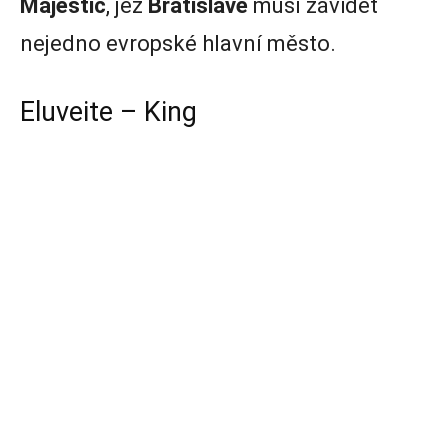
Majestic
, jež
Bratislavě
musí závidět
nejedno evropské hlavní město.
Eluveite – King