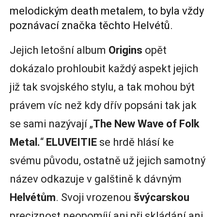
melodickým death metalem, to byla vždy
poznávací značka těchto Helvétů.
Jejich letošní album
Origins
opět
dokázalo prohloubit každý aspekt jejich
již tak svojského stylu, a tak mohou být
právem víc než kdy dřív popsáni tak jak
se sami nazývají „
The New Wave of Folk
Metal.
“
ELUVEITIE
se hrdě hlásí ke
svému původu, ostatně už jejich samotný
název odkazuje v galštině k dávným
Helvétům
. Svoji vrozenou
švýcarskou
preciznost neopomíjí ani při skládání ani