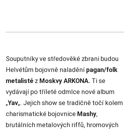
Souputníky ve středověké zbrani budou
Helvétům bojovně naladění
pagan/folk
metalisté
z
Moskvy ARKONA.
Ti se
vydávají po tříleté odmlce nové album
„
Yav
„. Jejich show se tradičně točí kolem
charismatické bojovnice
Mashy
,
brutálních metalových riffů, hromových