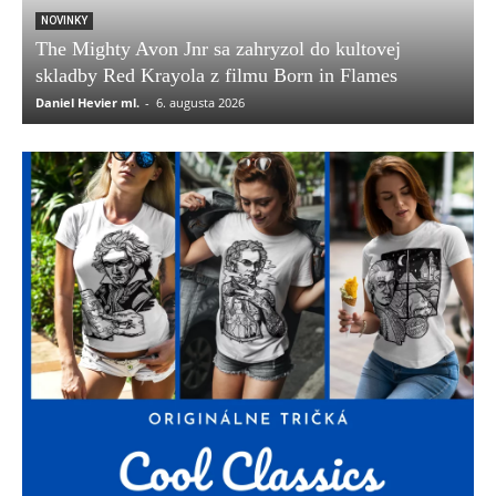
NOVINKY
The Mighty Avon Jnr sa zahryzol do kultovej
skladby Red Krayola z filmu Born in Flames
Daniel Hevier ml.
-
6. augusta 2026