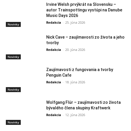
Irvine Welsh prvýkrát na Slovensku –
autor Trainspottingu vystúpi na Danube
Music Days 2026
Redakcia
-
25. júna 2026
Novinky
Nick Cave – zaujímavosti zo života a jeho
tvorby
Redakcia
-
20. júna 2026
Novinky
Zaujímavosti z fungovania a tvorby
Penguin Cafe
Redakcia
-
18. júna 2026
Novinky
Wolfgang Flür – zaujímavosti zo života
bývalého člena skupiny Kraftwerk
Redakcia
-
12. júna 2026
Novinky