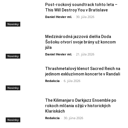
Post-rockový soundtrack tohto leta –
This Will Destroy You v Bratislave
Daniel Hevier ml.
-
30. júla 2026
Novinky
Medzinárodná jazzová dielňa Doda
Šošoku otvorí svoje brány už koncom
júla
Daniel Hevier ml.
-
21. júla 2026
Novinky
Thrashmetalový klenot Sacred Reich na
jedinom exkluzívnom koncerte v Randali
Redakcia
-
6. júla 2026
Novinky
The Kilimanjaro Darkjazz Ensemble po
rokoch mlčania ožijú v historických
Klariskách
Redakcia
-
30. júna 2026
Novinky