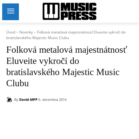
Úvod
Novinky
Folková metalová majestnátnosť Eluveite vykročí do
bratislavského Majestic Music Clubu
Folková metalová majestnátnosť
Eluveite vykročí do
bratislavského Majestic Music
Clubu
By
David-MPP
6. decembra 2014