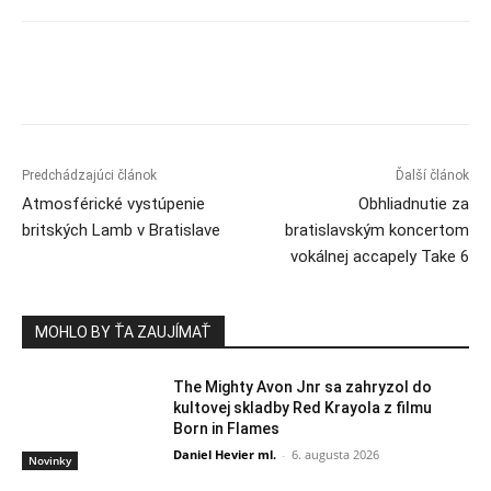
Predchádzajúci článok
Ďalší článok
Atmosférické vystúpenie
Obhliadnutie za
britských Lamb v Bratislave
bratislavským koncertom
vokálnej accapely Take 6
MOHLO BY ŤA ZAUJÍMAŤ
The Mighty Avon Jnr sa zahryzol do
kultovej skladby Red Krayola z filmu
Born in Flames
Daniel Hevier ml.
-
6. augusta 2026
Novinky