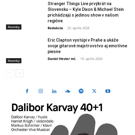
Stranger Things Live prvýkrát na
Slovensku – Kyle Dixon & Michael Stein
prichádzajú s jedinou show v našom
regióne
Novinky
Redakcia
-
20. apríla 2026
Eric Clapton vystúpi v Prahe a ukáže
svoje gitarové majstrovstvo aj emotívne
piesne
Daniel Hevier ml.
-
19. apríla 2026
Novinky