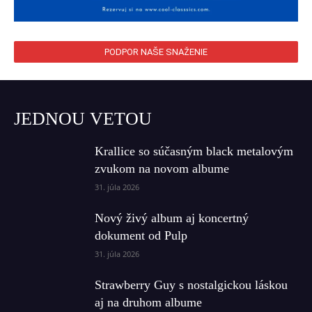
PODPOR NAŠE SNAŽENIE
JEDNOU VETOU
Krallice so súčasným black metalovým
zvukom na novom albume
31. júla 2026
Nový živý album aj koncertný
dokument od Pulp
31. júla 2026
Strawberry Guy s nostalgickou láskou
aj na druhom albume