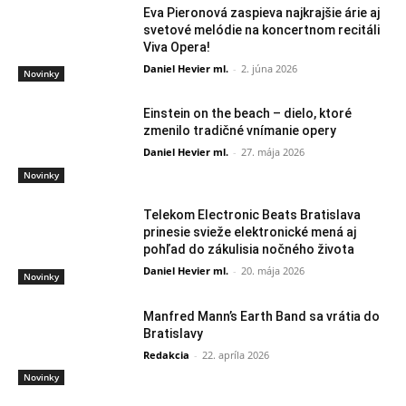
Eva Pieronová zaspieva najkrajšie árie aj
svetové melódie na koncertnom recitáli
Viva Opera!
Daniel Hevier ml.
-
2. júna 2026
Novinky
Einstein on the beach – dielo, ktoré
zmenilo tradičné vnímanie opery
Daniel Hevier ml.
-
27. mája 2026
Novinky
Telekom Electronic Beats Bratislava
prinesie svieže elektronické mená aj
pohľad do zákulisia nočného života
Daniel Hevier ml.
-
20. mája 2026
Novinky
Manfred Mann’s Earth Band sa vrátia do
Bratislavy
Redakcia
-
22. apríla 2026
Novinky