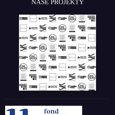
NAŠE PROJEKTY
Tento projekt z verejných zdrojov podporil: Fond na podporu
umenia