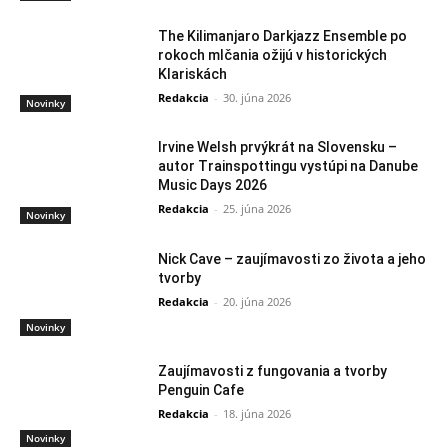
The Kilimanjaro Darkjazz Ensemble po
rokoch mlčania ožijú v historických
Klariskách
Redakcia
-
30. júna 2026
Novinky
Irvine Welsh prvýkrát na Slovensku –
autor Trainspottingu vystúpi na Danube
Music Days 2026
Redakcia
-
25. júna 2026
Novinky
Nick Cave – zaujímavosti zo života a jeho
tvorby
Redakcia
-
20. júna 2026
Novinky
Zaujímavosti z fungovania a tvorby
Penguin Cafe
Redakcia
-
18. júna 2026
Novinky