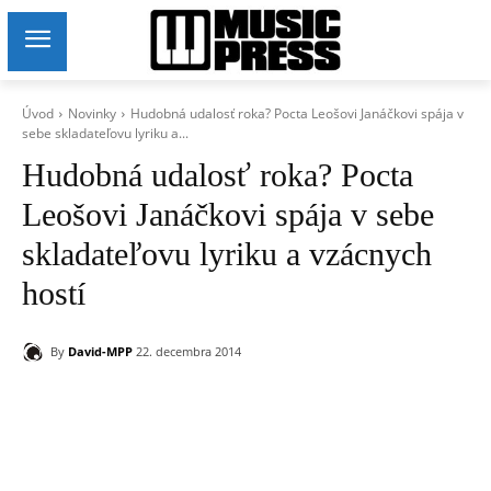
Úvod
Novinky
Hudobná udalosť roka? Pocta Leošovi Janáčkovi spája v
sebe skladateľovu lyriku a...
Hudobná udalosť roka? Pocta
Leošovi Janáčkovi spája v sebe
skladateľovu lyriku a vzácnych
hostí
By
David-MPP
22. decembra 2014