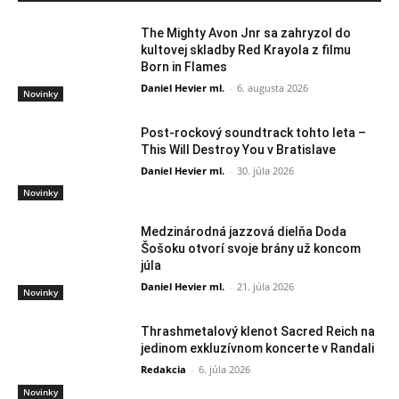
The Mighty Avon Jnr sa zahryzol do
kultovej skladby Red Krayola z filmu
Born in Flames
Daniel Hevier ml.
-
6. augusta 2026
Novinky
Post-rockový soundtrack tohto leta –
This Will Destroy You v Bratislave
Daniel Hevier ml.
-
30. júla 2026
Novinky
Medzinárodná jazzová dielňa Doda
Šošoku otvorí svoje brány už koncom
júla
Daniel Hevier ml.
-
21. júla 2026
Novinky
Thrashmetalový klenot Sacred Reich na
jedinom exkluzívnom koncerte v Randali
Redakcia
-
6. júla 2026
Novinky