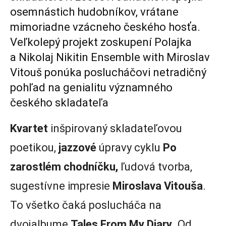
osemnástich hudobníkov, vrátane
mimoriadne vzácneho českého hosťa.
Veľkolepý projekt zoskupení Polajka
a Nikolaj Nikitin Ensemble with Miroslav
Vitouš ponúka poslucháčovi netradičný
pohľad na genialitu významného
českého skladateľa
Kvartet
inšpirovaný skladateľovou
poetikou,
jazzové
úpravy cyklu
Po
zarostlém chodníčku,
ľudová tvorba,
sugestívne impresie
Miroslava Vitouša
.
To všetko čaká poslucháča na
dvojalbume
Tales
From My Diary
. Od