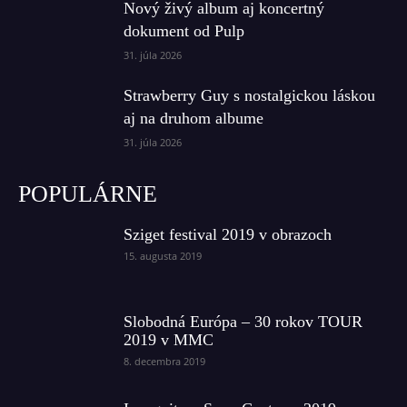
Nový živý album aj koncertný
dokument od Pulp
31. júla 2026
Strawberry Guy s nostalgickou láskou
aj na druhom albume
31. júla 2026
POPULÁRNE
Sziget festival 2019 v obrazoch
15. augusta 2019
Slobodná Európa – 30 rokov TOUR
2019 v MMC
8. decembra 2019