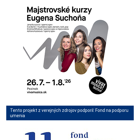
Tento projekt z verejných zdrojov podporil: Fond na podporu
umenia