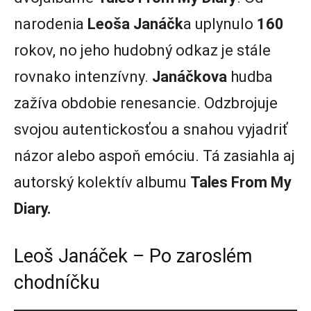
narodenia
Leoša Janáčk
a uplynulo
160
rokov, no jeho hudobný odkaz je stále
rovnako intenzívny.
Janáčkova
hudba
zažíva obdobie renesancie. Odzbrojuje
svojou autentickosťou a snahou vyjadriť
názor alebo aspoň emóciu. Tá zasiahla aj
autorský kolektív albumu
Tales From My
Diary.
Leoš Janáček – Po zaroslém
chodníčku