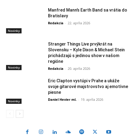
Manfred Mann’s Earth Band sa vrátia do
Bratislavy
Redakcia
-
22. apríla 2026
Novinky
Stranger Things Live prvýkrát na
Slovensku – Kyle Dixon & Michael Stein
prichádzajú s jedinou show v našom
regióne
Novinky
Redakcia
-
20. apríla 2026
Eric Clapton vystúpi v Prahe a ukáže
svoje gitarové majstrovstvo aj emotívne
piesne
Daniel Hevier ml.
-
19. apríla 2026
Novinky