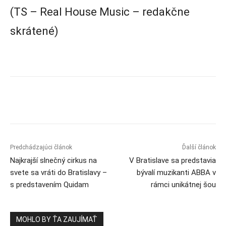
(TS – Real House Music – redakčne
skrátené)
Predchádzajúci článok
Ďalší článok
Najkrajší slnečný cirkus na
V Bratislave sa predstavia
svete sa vráti do Bratislavy –
bývalí muzikanti ABBA v
s predstavením Quidam
rámci unikátnej šou
MOHLO BY ŤA ZAUJÍMAŤ