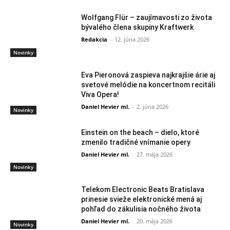
Wolfgang Flür – zaujímavosti zo života
bývalého člena skupiny Kraftwerk
Redakcia
-
12. júna 2026
Novinky
Eva Pieronová zaspieva najkrajšie árie aj
svetové melódie na koncertnom recitáli
Viva Opera!
Daniel Hevier ml.
-
2. júna 2026
Novinky
Einstein on the beach – dielo, ktoré
zmenilo tradičné vnímanie opery
Daniel Hevier ml.
-
27. mája 2026
Novinky
Telekom Electronic Beats Bratislava
prinesie svieže elektronické mená aj
pohľad do zákulisia nočného života
Daniel Hevier ml.
-
20. mája 2026
Novinky