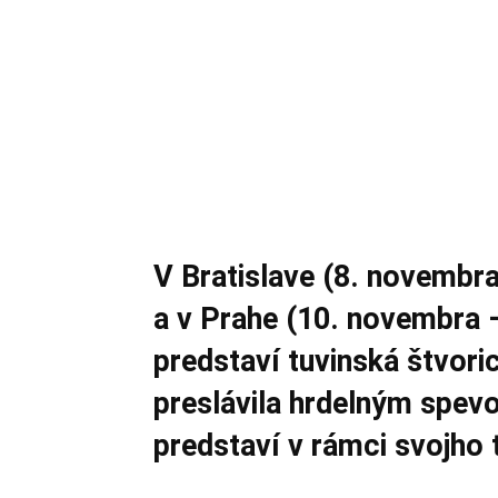
V Bratislave (8. novembra
a v Prahe (10. novembra –
predstaví tuvinská štvori
preslávila hrdelným spe
predstaví v rámci svojho 