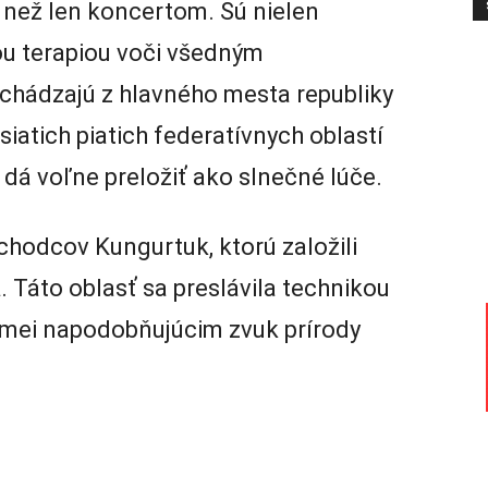
c než len koncertom. Sú nielen
ou terapiou voči všedným
chádzajú z hlavného mesta republiky
iatich piatich federatívnych oblastí
a dá voľne preložiť ako slnečné lúče.
chodcov Kungurtuk, ktorú založili
a
. Táto oblasť sa preslávila technikou
mei napodobňujúcim zvuk prírody