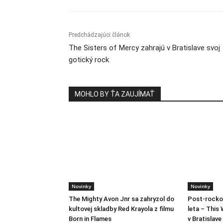
Predchádzajúci článok
The Sisters of Mercy zahrajú v Bratislave svoj
gotický rock
MOHLO BY ŤA ZAUJÍMAŤ
Novinky
Novinky
The Mighty Avon Jnr sa zahryzol do
Post-rocko
kultovej skladby Red Krayola z filmu
leta – This 
Born in Flames
v Bratislave