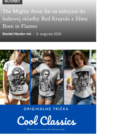
NOVINKY
The Mighty Avon Jnr sa zahryzol do
kultovej skladby Red Krayola z filmu
Born in Flames
Daniel Hevier ml.
-
6. augusta 2026