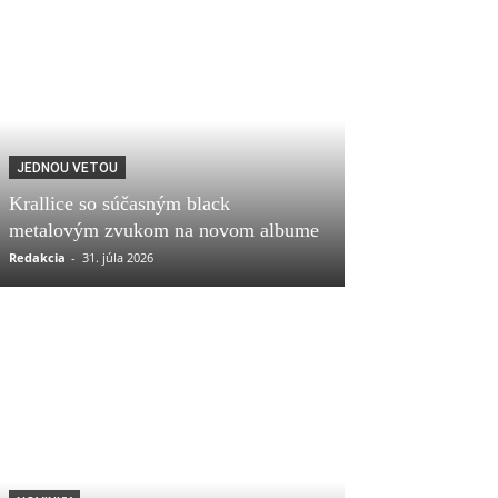
JEDNOU VETOU
Krallice so súčasným black
metalovým zvukom na novom albume
Redakcia
-
31. júla 2026