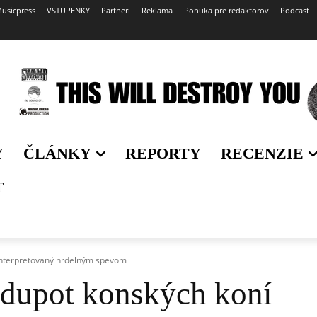
usicpress
VSTUPENKY
Partneri
Reklama
Ponuka pre redaktorov
Podcast
Y
ČLÁNKY
REPORTY
RECENZIE
T
interpretovaný hrdelným spevom
dupot konských koní