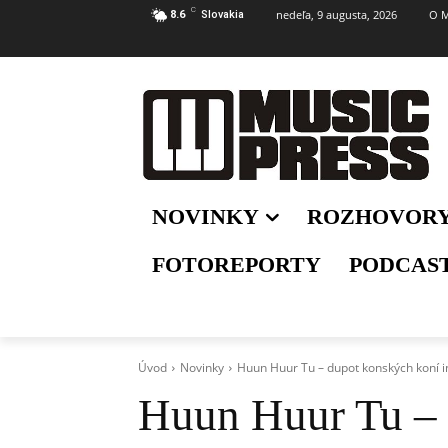
C
nedeľa, 9 augusta, 2026
O M
8.6
Slovakia
NOVINKY
ROZHOVOR
FOTOREPORTY
PODCAS
Úvod
Novinky
Huun Huur Tu – dupot konských koní 
Huun Huur Tu – 