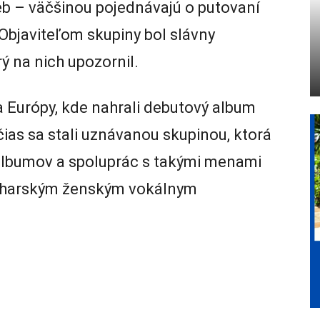
eb – väčšinou pojednávajú o putovaní
Objaviteľom skupiny bol slávny
ý na nich upozornil.
 Európy, kde nahrali debutový album
ias sa stali uznávanou skupinou, ktorá
albumov a spoluprác s takými menami
ulharským ženským vokálnym