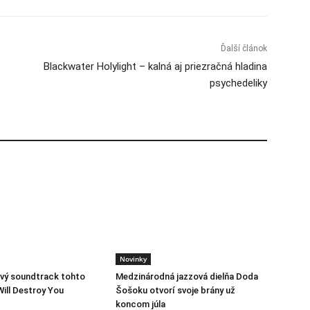
Ďalší článok
Blackwater Holylight – kalná aj priezračná hladina
psychedeliky
Novinky
vý soundtrack tohto
Medzinárodná jazzová dielňa Doda
Will Destroy You
Šošoku otvorí svoje brány už
koncom júla