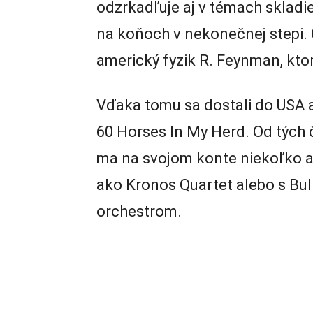
odzrkadľuje aj v témach skladi
na koňoch v nekonečnej stepi. 
americký fyzik R. Feynman, ktor
Vďaka tomu sa dostali do USA a
60 Horses In My Herd. Od tých č
ma na svojom konte niekoľko 
ako Kronos Quartet alebo s B
orchestrom.