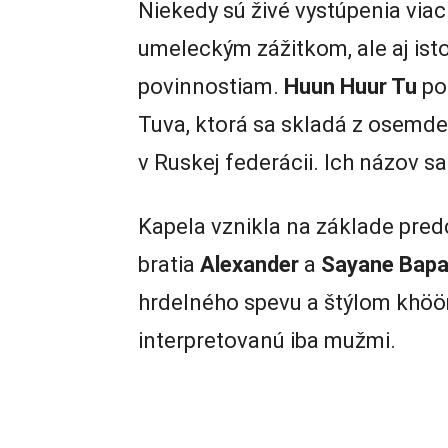
Niekedy sú živé vystúpenia via
umeleckým zážitkom, ale aj ist
povinnostiam.
Huun Huur Tu
po
Tuva, ktorá sa skladá z osemdes
v Ruskej federácii. Ich názov s
Kapela vznikla na základe pred
bratia
Alexander
a
Sayane Bap
hrdelného spevu a štýlom khöö
interpretovanú iba mužmi.