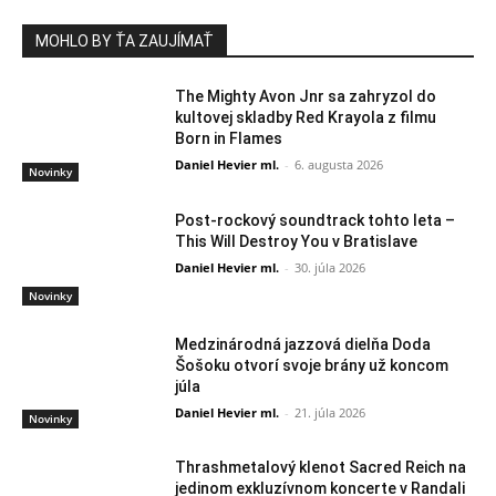
MOHLO BY ŤA ZAUJÍMAŤ
The Mighty Avon Jnr sa zahryzol do
kultovej skladby Red Krayola z filmu
Born in Flames
Daniel Hevier ml.
-
6. augusta 2026
Novinky
Post-rockový soundtrack tohto leta –
This Will Destroy You v Bratislave
Daniel Hevier ml.
-
30. júla 2026
Novinky
Medzinárodná jazzová dielňa Doda
Šošoku otvorí svoje brány už koncom
júla
Daniel Hevier ml.
-
21. júla 2026
Novinky
Thrashmetalový klenot Sacred Reich na
jedinom exkluzívnom koncerte v Randali