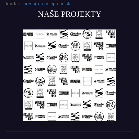
kontakt:
press(a)musicpress.sk
NAŠE PROJEKTY
Tento projekt z verejných zdrojov podporil: Fond na podporu
umenia