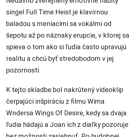
Nedávno zverejnený emotívne nabitý
singel Full Time Heist je klavírnou
baladou s meniacimi sa vokálmi od
šepotu až po náznaky erupcie, v ktorej sa
spieva o tom ako si ľudia často upravujú
realitu a chcú byť stredobodom v jej
pozornosti.
K tejto skladbe bol nakrútený videoklip
čerpajúci inšpiráciu z filmu Wima
Wndersa Wings Of Desire, kedy sa dvaja
ľudia hádajú a Joan ich z diaľky pozoruje
bez možnosti zasiahnuť. Po hudobnej