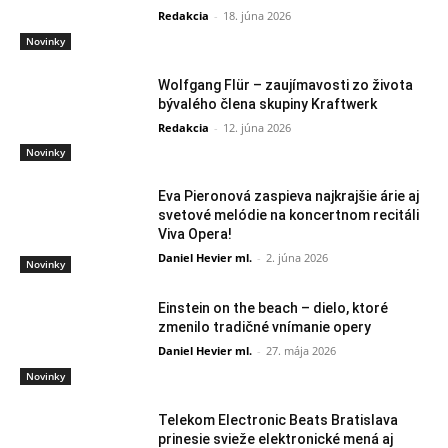
Redakcia
-
18. júna 2026
Novinky
Wolfgang Flür – zaujímavosti zo života
bývalého člena skupiny Kraftwerk
Redakcia
-
12. júna 2026
Novinky
Eva Pieronová zaspieva najkrajšie árie aj
svetové melódie na koncertnom recitáli
Viva Opera!
Daniel Hevier ml.
-
2. júna 2026
Novinky
Einstein on the beach – dielo, ktoré
zmenilo tradičné vnímanie opery
Daniel Hevier ml.
-
27. mája 2026
Novinky
Telekom Electronic Beats Bratislava
prinesie svieže elektronické mená aj