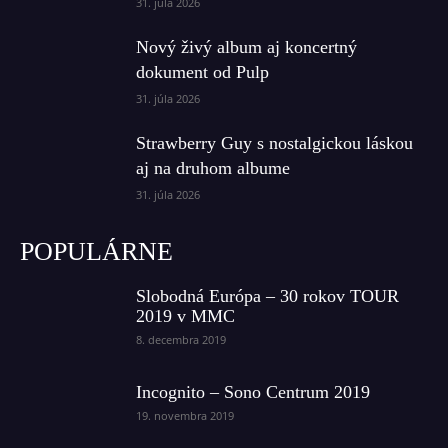
31. júla 2026
Nový živý album aj koncertný
dokument od Pulp
31. júla 2026
Strawberry Guy s nostalgickou láskou
aj na druhom albume
31. júla 2026
POPULÁRNE
Slobodná Európa – 30 rokov TOUR
2019 v MMC
8. decembra 2019
Incognito – Sono Centrum 2019
19. novembra 2019