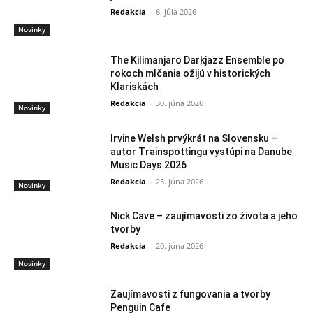
Redakcia
-
6. júla 2026
Novinky
The Kilimanjaro Darkjazz Ensemble po
rokoch mlčania ožijú v historických
Klariskách
Redakcia
-
30. júna 2026
Novinky
Irvine Welsh prvýkrát na Slovensku –
autor Trainspottingu vystúpi na Danube
Music Days 2026
Redakcia
-
25. júna 2026
Novinky
Nick Cave – zaujímavosti zo života a jeho
tvorby
Redakcia
-
20. júna 2026
Novinky
Zaujímavosti z fungovania a tvorby
Penguin Cafe