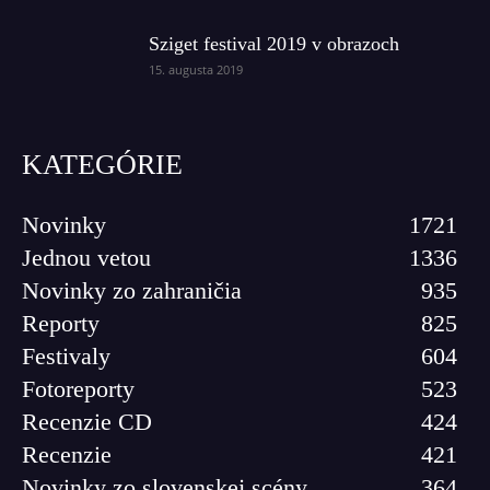
Sziget festival 2019 v obrazoch
15. augusta 2019
KATEGÓRIE
Novinky
1721
Jednou vetou
1336
Novinky zo zahraničia
935
Reporty
825
Festivaly
604
Fotoreporty
523
Recenzie CD
424
Recenzie
421
Novinky zo slovenskej scény
364