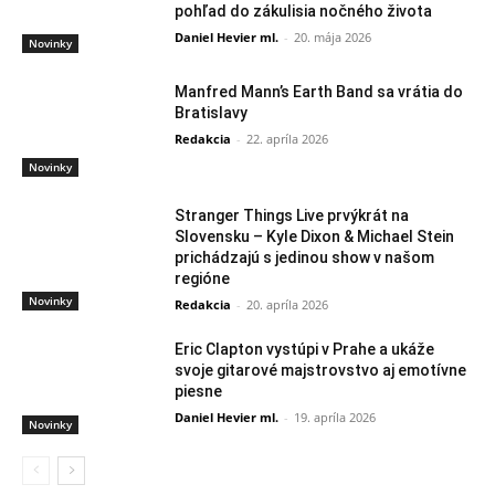
pohľad do zákulisia nočného života
Daniel Hevier ml.
-
20. mája 2026
Novinky
Manfred Mann’s Earth Band sa vrátia do
Bratislavy
Redakcia
-
22. apríla 2026
Novinky
Stranger Things Live prvýkrát na
Slovensku – Kyle Dixon & Michael Stein
prichádzajú s jedinou show v našom
regióne
Novinky
Redakcia
-
20. apríla 2026
Eric Clapton vystúpi v Prahe a ukáže
svoje gitarové majstrovstvo aj emotívne
piesne
Daniel Hevier ml.
-
19. apríla 2026
Novinky