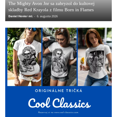
The Mighty Avon Jnr sa zahryzol do kultovej
skladby Red Krayola z filmu Born in Flames
Daniel Hevier ml.
-
6. augusta 2026