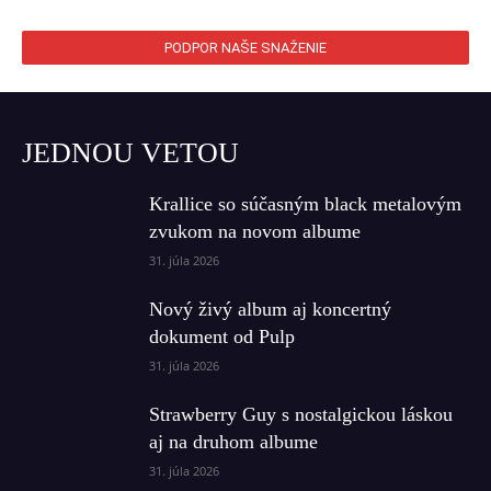
PODPOR NAŠE SNAŽENIE
JEDNOU VETOU
Krallice so súčasným black metalovým
zvukom na novom albume
31. júla 2026
Nový živý album aj koncertný
dokument od Pulp
31. júla 2026
Strawberry Guy s nostalgickou láskou
aj na druhom albume
31. júla 2026