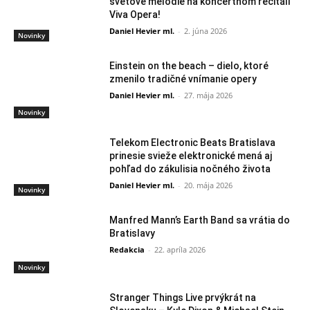
svetové melódie na koncertnom recitáli
Viva Opera!
Daniel Hevier ml.
-
2. júna 2026
Novinky
Einstein on the beach – dielo, ktoré
zmenilo tradičné vnímanie opery
Daniel Hevier ml.
-
27. mája 2026
Novinky
Telekom Electronic Beats Bratislava
prinesie svieže elektronické mená aj
pohľad do zákulisia nočného života
Daniel Hevier ml.
-
20. mája 2026
Novinky
Manfred Mann’s Earth Band sa vrátia do
Bratislavy
Redakcia
-
22. apríla 2026
Novinky
Stranger Things Live prvýkrát na