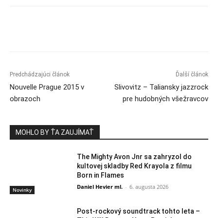
Predchádzajúci článok
Ďalší článok
Nouvelle Prague 2015 v
Slivovitz – Taliansky jazzrock
obrazoch
pre hudobných všežravcov
MOHLO BY ŤA ZAUJÍMAŤ
The Mighty Avon Jnr sa zahryzol do
kultovej skladby Red Krayola z filmu
Born in Flames
Daniel Hevier ml.
-
6. augusta 2026
Novinky
Post-rockový soundtrack tohto leta –