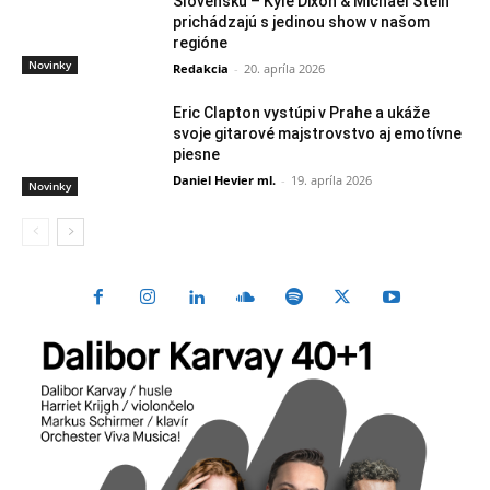
Slovensku – Kyle Dixon & Michael Stein
prichádzajú s jedinou show v našom
regióne
Novinky
Redakcia
-
20. apríla 2026
Eric Clapton vystúpi v Prahe a ukáže
svoje gitarové majstrovstvo aj emotívne
piesne
Daniel Hevier ml.
-
19. apríla 2026
Novinky