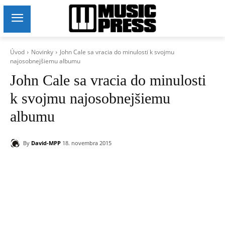
Úvod
Novinky
John Cale sa vracia do minulosti k svojmu
najosobnejšiemu albumu
John Cale sa vracia do minulosti
k svojmu najosobnejšiemu
albumu
By
David-MPP
18. novembra 2015