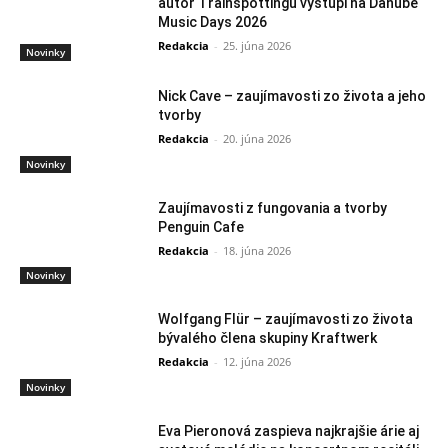
autor Trainspottingu vystúpi na Danube
Music Days 2026
Redakcia
-
25. júna 2026
Novinky
Nick Cave – zaujímavosti zo života a jeho
tvorby
Redakcia
-
20. júna 2026
Novinky
Zaujímavosti z fungovania a tvorby
Penguin Cafe
Redakcia
-
18. júna 2026
Novinky
Wolfgang Flür – zaujímavosti zo života
bývalého člena skupiny Kraftwerk
Redakcia
-
12. júna 2026
Novinky
Eva Pieronová zaspieva najkrajšie árie aj