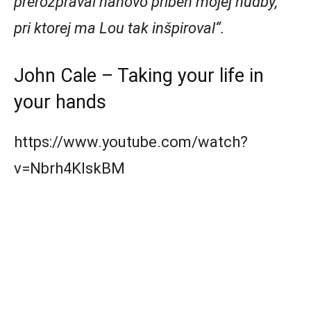
prerozprával nanovo príbeh mojej hudby,
pri ktorej ma Lou tak inšpiroval“.
John Cale – Ta
king your life in
your hands
https://www.youtube.com/watch?
v=Nbrh4KlskBM