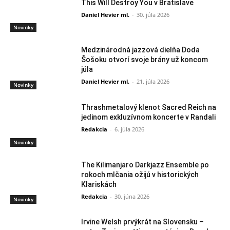
This Will Destroy You v Bratislave
Daniel Hevier ml.
-
30. júla 2026
Novinky
Medzinárodná jazzová dielňa Doda
Šošoku otvorí svoje brány už koncom
júla
Daniel Hevier ml.
-
21. júla 2026
Novinky
Thrashmetalový klenot Sacred Reich na
jedinom exkluzívnom koncerte v Randali
Redakcia
-
6. júla 2026
Novinky
The Kilimanjaro Darkjazz Ensemble po
rokoch mlčania ožijú v historických
Klariskách
Redakcia
-
30. júna 2026
Novinky
Irvine Welsh prvýkrát na Slovensku –