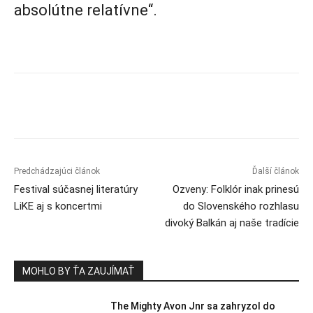
absolútne relatívne“.
Predchádzajúci článok
Ďalší článok
Festival súčasnej literatúry
Ozveny: Folklór inak prinesú
LiKE aj s koncertmi
do Slovenského rozhlasu
divoký Balkán aj naše tradície
MOHLO BY ŤA ZAUJÍMAŤ
The Mighty Avon Jnr sa zahryzol do