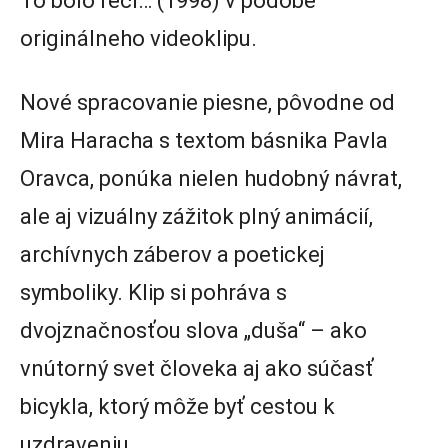
To bolo rečí… (1998) v podobe
originálneho videoklipu.
Nové spracovanie piesne, pôvodne od
Mira Haracha s textom básnika Pavla
Oravca, ponúka nielen hudobný návrat,
ale aj vizuálny zážitok plný animácií,
archívnych záberov a poetickej
symboliky. Klip si pohráva s
dvojznačnosťou slova „duša“ – ako
vnútorný svet človeka aj ako súčasť
bicykla, ktorý môže byť cestou k
uzdraveniu.