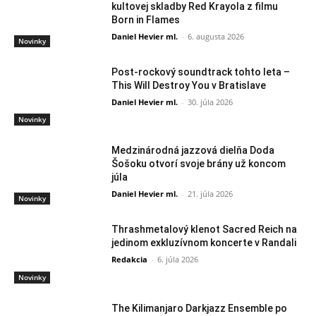
kultovej skladby Red Krayola z filmu
Born in Flames
Daniel Hevier ml.
-
6. augusta 2026
Novinky
Post-rockový soundtrack tohto leta –
This Will Destroy You v Bratislave
Daniel Hevier ml.
-
30. júla 2026
Novinky
Medzinárodná jazzová dielňa Doda
Šošoku otvorí svoje brány už koncom
júla
Daniel Hevier ml.
-
21. júla 2026
Novinky
Thrashmetalový klenot Sacred Reich na
jedinom exkluzívnom koncerte v Randali
Redakcia
-
6. júla 2026
Novinky
The Kilimanjaro Darkjazz Ensemble po