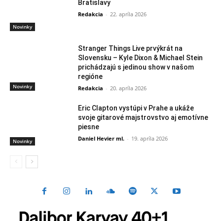
Bratislavy
Redakcia
-
22. apríla 2026
Novinky
Stranger Things Live prvýkrát na
Slovensku – Kyle Dixon & Michael Stein
prichádzajú s jedinou show v našom
regióne
Novinky
Redakcia
-
20. apríla 2026
Eric Clapton vystúpi v Prahe a ukáže
svoje gitarové majstrovstvo aj emotívne
piesne
Daniel Hevier ml.
-
19. apríla 2026
Novinky