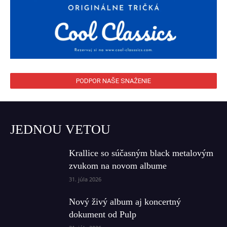
PODPOR NAŠE SNAŽENIE
JEDNOU VETOU
Krallice so súčasným black metalovým
zvukom na novom albume
31. júla 2026
Nový živý album aj koncertný
dokument od Pulp