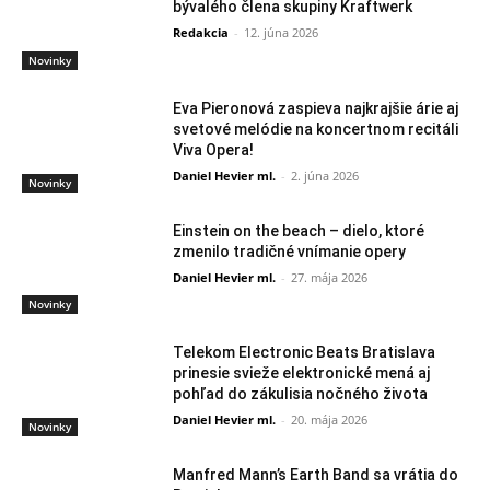
bývalého člena skupiny Kraftwerk
Redakcia
-
12. júna 2026
Novinky
Eva Pieronová zaspieva najkrajšie árie aj
svetové melódie na koncertnom recitáli
Viva Opera!
Daniel Hevier ml.
-
2. júna 2026
Novinky
Einstein on the beach – dielo, ktoré
zmenilo tradičné vnímanie opery
Daniel Hevier ml.
-
27. mája 2026
Novinky
Telekom Electronic Beats Bratislava
prinesie svieže elektronické mená aj
pohľad do zákulisia nočného života
Daniel Hevier ml.
-
20. mája 2026
Novinky
Manfred Mann’s Earth Band sa vrátia do