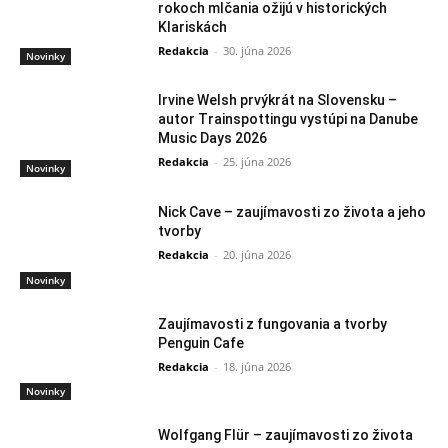
rokoch mlčania ožijú v historických
Klariskách
Redakcia
-
30. júna 2026
Novinky
Irvine Welsh prvýkrát na Slovensku –
autor Trainspottingu vystúpi na Danube
Music Days 2026
Redakcia
-
25. júna 2026
Novinky
Nick Cave – zaujímavosti zo života a jeho
tvorby
Redakcia
-
20. júna 2026
Novinky
Zaujímavosti z fungovania a tvorby
Penguin Cafe
Redakcia
-
18. júna 2026
Novinky
Wolfgang Flür – zaujímavosti zo života