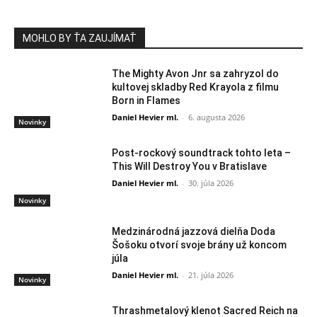
MOHLO BY ŤA ZAUJÍMAŤ
The Mighty Avon Jnr sa zahryzol do
kultovej skladby Red Krayola z filmu
Born in Flames
Daniel Hevier ml.
-
6. augusta 2026
Novinky
Post-rockový soundtrack tohto leta –
This Will Destroy You v Bratislave
Daniel Hevier ml.
-
30. júla 2026
Novinky
Medzinárodná jazzová dielňa Doda
Šošoku otvorí svoje brány už koncom
júla
Daniel Hevier ml.
-
21. júla 2026
Novinky
Thrashmetalový klenot Sacred Reich na