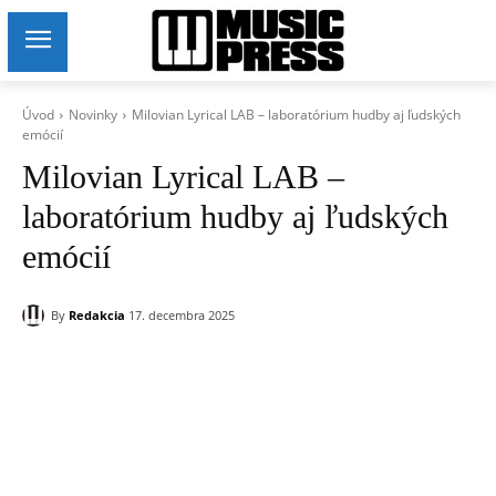
Úvod
Novinky
Milovian Lyrical LAB – laboratórium hudby aj ľudských
emócií
Milovian Lyrical LAB –
laboratórium hudby aj ľudských
emócií
By
Redakcia
17. decembra 2025