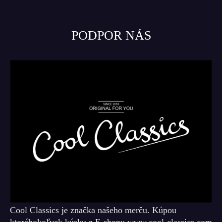
PODPOR NÁS
Cool Classics je značka našeho merču. Kúpou