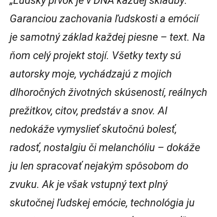
„Ľudský prvok je v DNA každej skladby:
Garanciou zachovania ľudskosti a emócií
je samotný základ každej piesne – text. Na
ňom celý projekt stojí. Všetky texty sú
autorsky moje, vychádzajú z mojich
dlhoročných životných skúseností, reálnych
prežitkov, citov, predstáv a snov. AI
nedokáže vymyslieť skutočnú bolesť,
radosť, nostalgiu či melanchóliu – dokáže
ju len spracovať nejakým spôsobom do
zvuku. Ak je však vstupný text plný
skutočnej ľudskej emócie, technológia ju