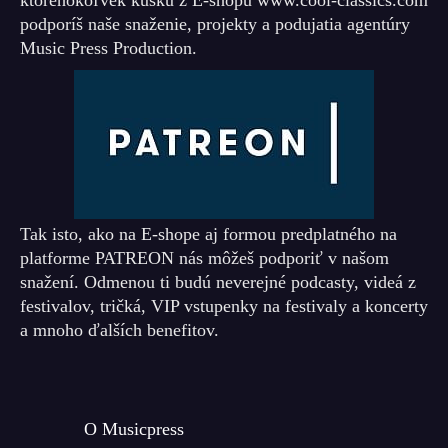
ktoréhokoľvek kúsku z E-shopu www.cool-classics.com
podporíš naše snaženie, projekty a podujatia agentúry
Music Press Production.
Tak isto, ako na E-shope aj formou predplatného na
platforme PATREON nás môžeš podporiť v našom
snažení. Odmenou ti budú neverejné podcasty, videá z
festivalov, tričká, VIP vstupenky na festivaly a koncerty
a mnoho ďalších benefitov.
O Musicpress