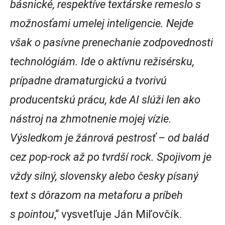
básnické, respektíve textárske remeslo s
možnosťami umelej inteligencie. Nejde
však o pasívne prenechanie zodpovednosti
technológiám. Ide o aktívnu režisérsku,
prípadne dramaturgickú a tvorivú
producentskú prácu, kde AI slúži len ako
nástroj na zhmotnenie mojej vízie.
Výsledkom je žánrová pestrosť – od balád
cez pop-rock až po tvrdší rock. Spojivom je
vždy silný, slovensky alebo česky písaný
text s dôrazom na metaforu a príbeh
s pointou
,“ vysvetľuje Ján Miľovčík.