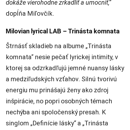
dokáže vierohodne zrkadliť a umocniť,“
dopĺňa Miľovčík.
Milovian lyrical LAB – Trinásta komnata
Štrnásť skladieb na albume „Trinásta
komnata“ nesie pečať lyrickej intimity, v
ktorej sa odzrkadľujú jemné nuansy lásky
a medziľudských vzťahov. Silnú tvorivú
energiu mu prinášajú ženy ako zdroj
inšpirácie, no popri osobných témach
nechýba ani spoločenský presah. K
singlom „Definície lásky“ a „Trinásta