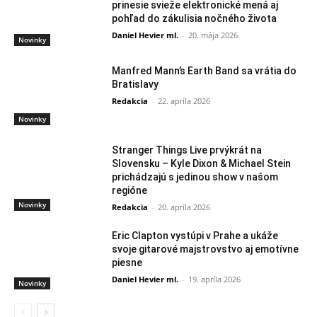
prinesie svieže elektronické mená aj
pohľad do zákulisia nočného života
Daniel Hevier ml.
-
20. mája 2026
Novinky
Manfred Mann’s Earth Band sa vrátia do
Bratislavy
Redakcia
-
22. apríla 2026
Novinky
Stranger Things Live prvýkrát na
Slovensku – Kyle Dixon & Michael Stein
prichádzajú s jedinou show v našom
regióne
Novinky
Redakcia
-
20. apríla 2026
Eric Clapton vystúpi v Prahe a ukáže
svoje gitarové majstrovstvo aj emotívne
piesne
Daniel Hevier ml.
-
19. apríla 2026
Novinky