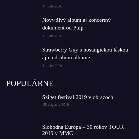
31. júla 2026
Nový živý album aj koncertný
dokument od Pulp
31. júla 2026
Strawberry Guy s nostalgickou láskou
aj na druhom albume
31. júla 2026
POPULÁRNE
Sziget festival 2019 v obrazoch
15. augusta 2019
Slobodná Európa – 30 rokov TOUR
2019 v MMC