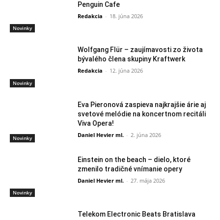
Penguin Cafe
Redakcia
-
18. júna 2026
Novinky
Wolfgang Flür – zaujímavosti zo života
bývalého člena skupiny Kraftwerk
Redakcia
-
12. júna 2026
Novinky
Eva Pieronová zaspieva najkrajšie árie aj
svetové melódie na koncertnom recitáli
Viva Opera!
Daniel Hevier ml.
-
2. júna 2026
Novinky
Einstein on the beach – dielo, ktoré
zmenilo tradičné vnímanie opery
Daniel Hevier ml.
-
27. mája 2026
Novinky
Telekom Electronic Beats Bratislava