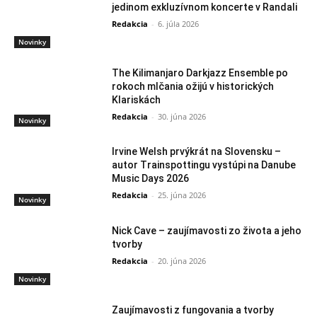
jedinom exkluzívnom koncerte v Randali
Redakcia
-
6. júla 2026
Novinky
The Kilimanjaro Darkjazz Ensemble po
rokoch mlčania ožijú v historických
Klariskách
Redakcia
-
30. júna 2026
Novinky
Irvine Welsh prvýkrát na Slovensku –
autor Trainspottingu vystúpi na Danube
Music Days 2026
Redakcia
-
25. júna 2026
Novinky
Nick Cave – zaujímavosti zo života a jeho
tvorby
Redakcia
-
20. júna 2026
Novinky
Zaujímavosti z fungovania a tvorby