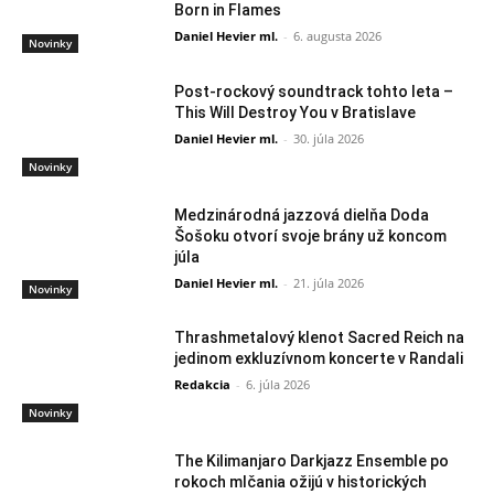
Born in Flames
Daniel Hevier ml.
-
6. augusta 2026
Novinky
Post-rockový soundtrack tohto leta –
This Will Destroy You v Bratislave
Daniel Hevier ml.
-
30. júla 2026
Novinky
Medzinárodná jazzová dielňa Doda
Šošoku otvorí svoje brány už koncom
júla
Daniel Hevier ml.
-
21. júla 2026
Novinky
Thrashmetalový klenot Sacred Reich na
jedinom exkluzívnom koncerte v Randali
Redakcia
-
6. júla 2026
Novinky
The Kilimanjaro Darkjazz Ensemble po
rokoch mlčania ožijú v historických