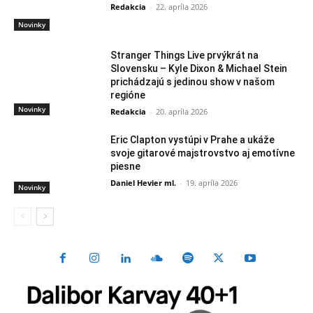
Redakcia
-
22. apríla 2026
Novinky
Stranger Things Live prvýkrát na
Slovensku – Kyle Dixon & Michael Stein
prichádzajú s jedinou show v našom
regióne
Novinky
Redakcia
-
20. apríla 2026
Eric Clapton vystúpi v Prahe a ukáže
svoje gitarové majstrovstvo aj emotívne
piesne
Daniel Hevier ml.
-
19. apríla 2026
Novinky