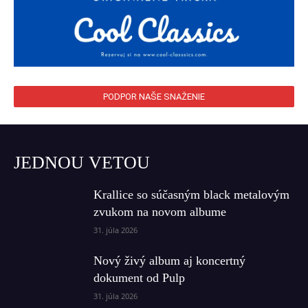
PODPOR NAŠE SNAŽENIE
JEDNOU VETOU
Krallice so súčasným black metalovým
zvukom na novom albume
31. júla 2026
Nový živý album aj koncertný
dokument od Pulp
31. júla 2026