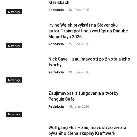
Klariskách
Redakcia
-
30. júna 2026
Novinky
Irvine Welsh prvýkrát na Slovensku –
autor Trainspottingu vystúpi na Danube
Music Days 2026
Redakcia
-
25. júna 2026
Novinky
Nick Cave – zaujímavosti zo života a jeho
tvorby
Redakcia
-
20. júna 2026
Novinky
Zaujímavosti z fungovania a tvorby
Penguin Cafe
Redakcia
-
18. júna 2026
Novinky
Wolfgang Flür – zaujímavosti zo života
bývalého člena skupiny Kraftwerk