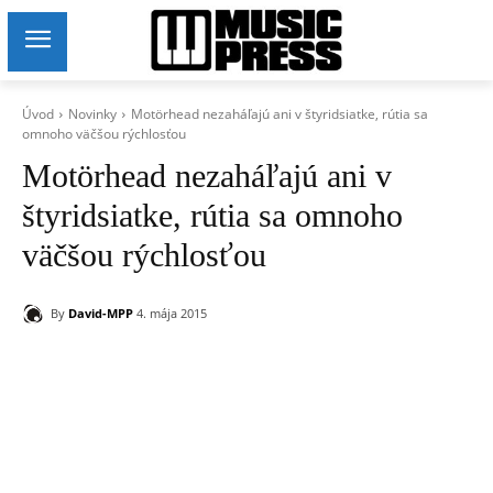
Úvod
Novinky
Motörhead nezaháľajú ani v štyridsiatke, rútia sa
omnoho väčšou rýchlosťou
Motörhead nezaháľajú ani v
štyridsiatke, rútia sa omnoho
väčšou rýchlosťou
By
David-MPP
4. mája 2015