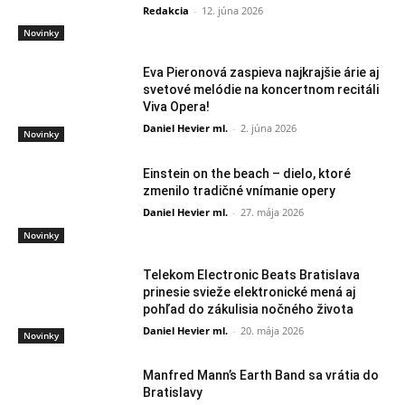
Redakcia
-
12. júna 2026
Novinky
Eva Pieronová zaspieva najkrajšie árie aj
svetové melódie na koncertnom recitáli
Viva Opera!
Daniel Hevier ml.
-
2. júna 2026
Novinky
Einstein on the beach – dielo, ktoré
zmenilo tradičné vnímanie opery
Daniel Hevier ml.
-
27. mája 2026
Novinky
Telekom Electronic Beats Bratislava
prinesie svieže elektronické mená aj
pohľad do zákulisia nočného života
Daniel Hevier ml.
-
20. mája 2026
Novinky
Manfred Mann’s Earth Band sa vrátia do
Bratislavy