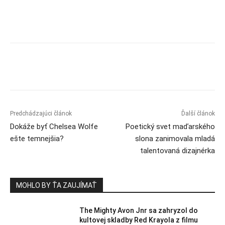
Predchádzajúci článok
Ďalší článok
Dokáže byť Chelsea Wolfe
Poetický svet maďarského
ešte temnejšia?
slona zanimovala mladá
talentovaná dizajnérka
MOHLO BY ŤA ZAUJÍMAŤ
The Mighty Avon Jnr sa zahryzol do
kultovej skladby Red Krayola z filmu