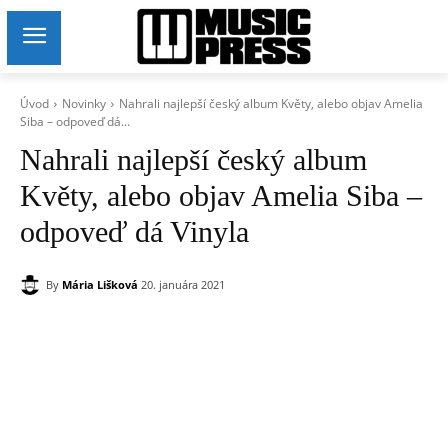
Úvod
Novinky
Nahrali najlepší český album Květy, alebo objav Amelia
Siba – odpoveď dá...
Nahrali najlepší český album
Květy, alebo objav Amelia Siba –
odpoveď dá Vinyla
By
Mária Lišková
20. januára 2021