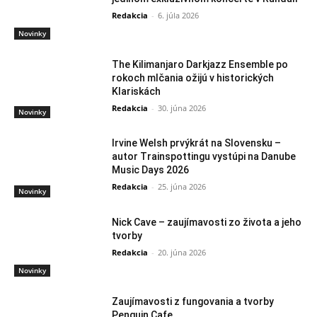
Redakcia
-
6. júla 2026
Novinky
The Kilimanjaro Darkjazz Ensemble po
rokoch mlčania ožijú v historických
Klariskách
Redakcia
-
30. júna 2026
Novinky
Irvine Welsh prvýkrát na Slovensku –
autor Trainspottingu vystúpi na Danube
Music Days 2026
Redakcia
-
25. júna 2026
Novinky
Nick Cave – zaujímavosti zo života a jeho
tvorby
Redakcia
-
20. júna 2026
Novinky
Zaujímavosti z fungovania a tvorby
Penguin Cafe