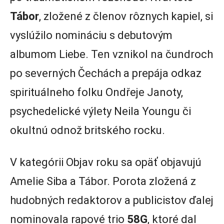
Tábor
, zložené z členov rôznych kapiel, si
vyslúžilo nomináciu s debutovým
albumom Liebe. Ten vznikol na čundroch
po severných Čechách a prepája odkaz
spirituálneho folku Ondřeje Janoty,
psychedelické výlety Neila Youngu či
okultnú odnož britského rocku.
V kategórii Objav roku sa opäť objavujú
Amelie Siba a Tábor. Porota zložená z
hudobných redaktorov a publicistov ďalej
nominovala rapové trio
58G
, ktoré dal