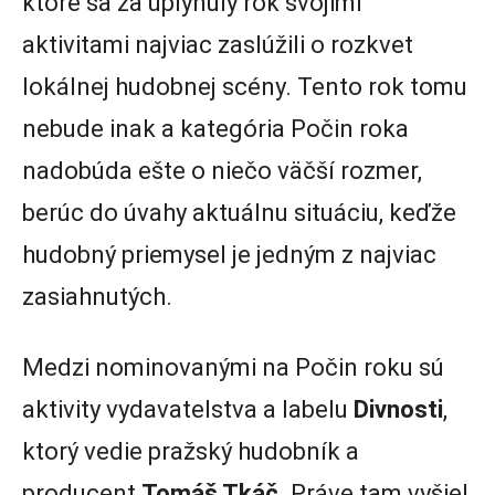
ktoré sa za uplynulý rok svojimi
aktivitami najviac zaslúžili o rozkvet
lokálnej hudobnej scény. Tento rok tomu
nebude inak a kategória Počin roka
nadobúda ešte o niečo väčší rozmer,
berúc do úvahy aktuálnu situáciu, keďže
hudobný priemysel je jedným z najviac
zasiahnutých.
Medzi nominovanými na Počin roku sú
aktivity vydavatelstva a labelu
Divnosti
,
ktorý vedie pražský hudobník a
producent
Tomáš Tkáč
. Práve tam vyšiel