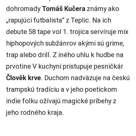
dohromady
Tomáš Kučera
známy ako
„rapujúci futbalista” z Teplic. Na ich
debute 58 tape vol 1. trojica servíruje mix
hiphopových subžánrov akými sú grime,
trap alebo drill. Z iného uhlu k hudbe na
prvotine V kuchyni pristupuje pesničkár
Člověk krve
. Duchom nadväzuje na českú
trampskú tradíciu a v jeho poetickom
indie folku ožívajú magické príbehy z
jeho rodného kraja.