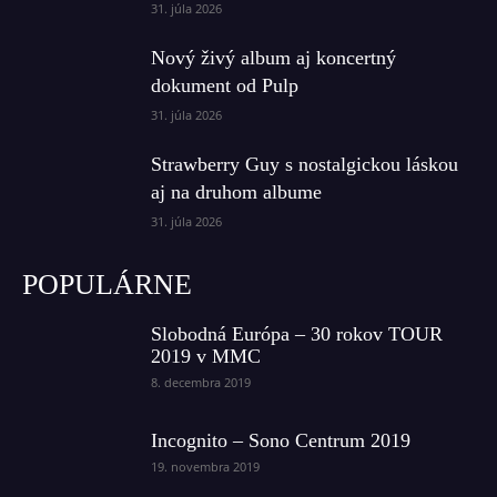
31. júla 2026
Nový živý album aj koncertný
dokument od Pulp
31. júla 2026
Strawberry Guy s nostalgickou láskou
aj na druhom albume
31. júla 2026
POPULÁRNE
Slobodná Európa – 30 rokov TOUR
2019 v MMC
8. decembra 2019
Incognito – Sono Centrum 2019
19. novembra 2019