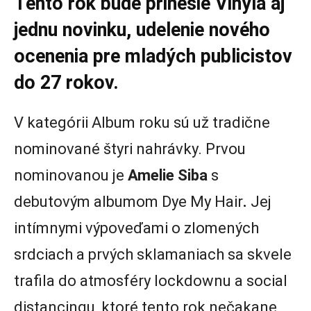
Tento rok bude prinesie Vinyla aj
jednu novinku, udelenie nového
ocenenia pre mladých publicistov
do 27 rokov.
V kategórii Album roku sú už tradične
nominované štyri nahrávky. Prvou
nominovanou je
Amelie Siba
s
debutovým albumom Dye My Hair
.
Jej
intímnymi výpoveďami o zlomených
srdciach a prvých sklamaniach sa skvele
trafila do atmosféry lockdownu a social
distancingu, ktoré tento rok nečakane