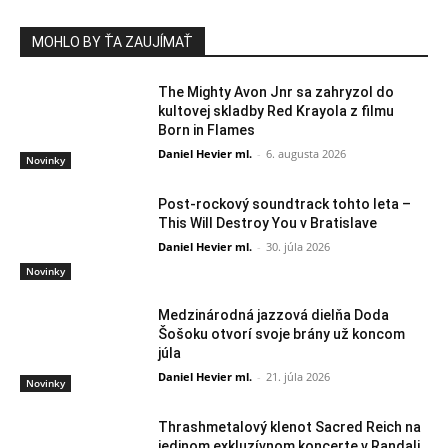
MOHLO BY ŤA ZAUJÍMAŤ
The Mighty Avon Jnr sa zahryzol do
kultovej skladby Red Krayola z filmu
Born in Flames
Daniel Hevier ml.
-
6. augusta 2026
Novinky
Post-rockový soundtrack tohto leta –
This Will Destroy You v Bratislave
Daniel Hevier ml.
-
30. júla 2026
Novinky
Medzinárodná jazzová dielňa Doda
Šošoku otvorí svoje brány už koncom
júla
Daniel Hevier ml.
-
21. júla 2026
Novinky
Thrashmetalový klenot Sacred Reich na
jedinom exkluzívnom koncerte v Randali