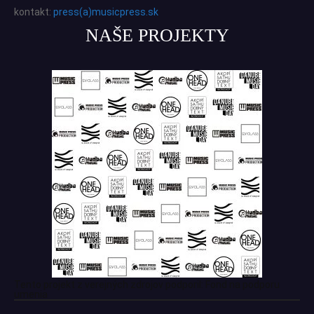
kontakt:
press(a)musicpress.sk
NAŠE PROJEKTY
Tento projekt z verejných zdrojov podporil: Fond na podporu
umenia