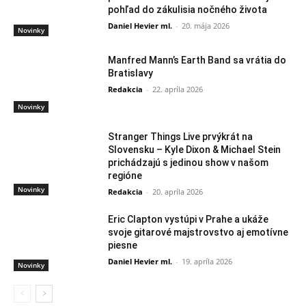
pohľad do zákulisia nočného života
Daniel Hevier ml.
-
20. mája 2026
Novinky
Manfred Mann’s Earth Band sa vrátia do
Bratislavy
Redakcia
-
22. apríla 2026
Novinky
Stranger Things Live prvýkrát na
Slovensku – Kyle Dixon & Michael Stein
prichádzajú s jedinou show v našom
regióne
Novinky
Redakcia
-
20. apríla 2026
Eric Clapton vystúpi v Prahe a ukáže
svoje gitarové majstrovstvo aj emotívne
piesne
Daniel Hevier ml.
-
19. apríla 2026
Novinky