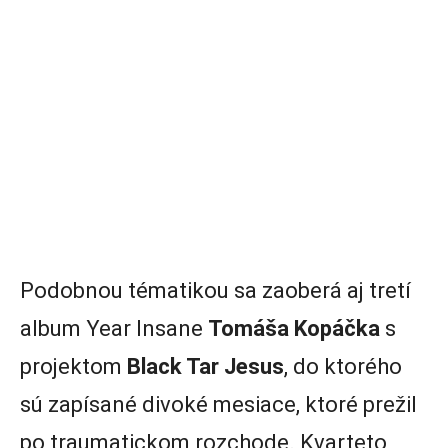
Podobnou tématikou sa zaoberá aj tretí
album Year Insane
Tomáša Kopáčka
s
projektom
Black Tar Jesus
, do ktorého
sú zapísané divoké mesiace, ktoré prežil
po traumatickom rozchode. Kvarteto