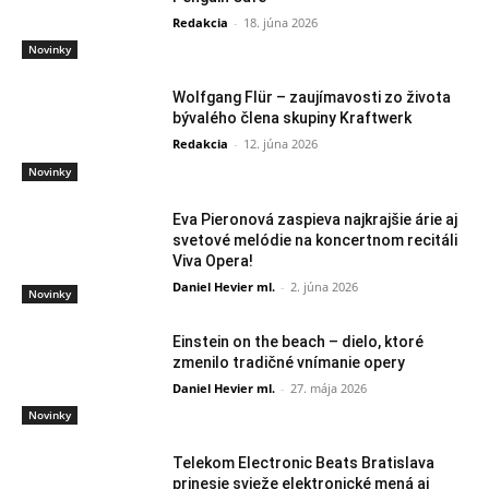
Redakcia
-
18. júna 2026
Novinky
Wolfgang Flür – zaujímavosti zo života
bývalého člena skupiny Kraftwerk
Redakcia
-
12. júna 2026
Novinky
Eva Pieronová zaspieva najkrajšie árie aj
svetové melódie na koncertnom recitáli
Viva Opera!
Daniel Hevier ml.
-
2. júna 2026
Novinky
Einstein on the beach – dielo, ktoré
zmenilo tradičné vnímanie opery
Daniel Hevier ml.
-
27. mája 2026
Novinky
Telekom Electronic Beats Bratislava
prinesie svieže elektronické mená aj