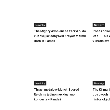
Novinky
Novinky
The Mighty Avon Jnr sa zahryzol do
Post-rocko
kultovej skladby Red Krayola z filmu
leta – This 
Born in Flames
v Bratislave
Novinky
Novinky
Thrashmetalový klenot Sacred
The Kiliman
Reich na jedinom exkluzívnom
po rokoch m
koncerte v Randali
historickýc