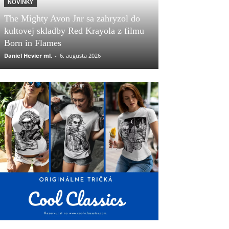
NOVINKY
The Mighty Avon Jnr sa zahryzol do
kultovej skladby Red Krayola z filmu
Born in Flames
Daniel Hevier ml.
-
6. augusta 2026