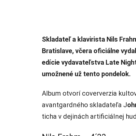
Skladateľ a klavirista Nils Frah
Bratislave, včera oficiálne vyd
edície vydavateľstva Late Nigh
umožnené už tento pondelok.
Album otvorí coververzia kult
avantgardného skladateľa J
oh
ticha v dejinách artificiálnej h