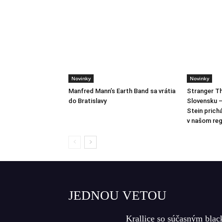
Novinky
Novinky
Manfred Mann’s Earth Band sa vrátia
Stranger Th
do Bratislavy
Slovensku –
Stein prich
v našom reg
JEDNOU VETOU
Krallice so súčasným blac