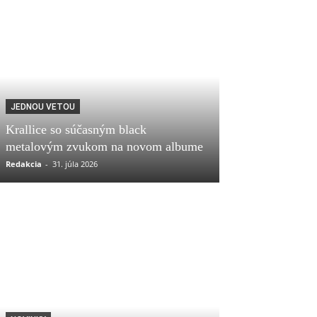
JEDNOU VETOU
Krallice so súčasným black
metalovým zvukom na novom albume
Redakcia
-
31. júla 2026