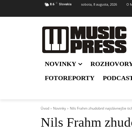
C
sobota, 8 augusta, 2026
O M
8.6
Slovakia
NOVINKY
ROZHOVOR
FOTOREPORTY
PODCAS
Úvod
Novinky
Nils Frahm zhudobnil najslávnejšie tic
Nils Frahm zhudo