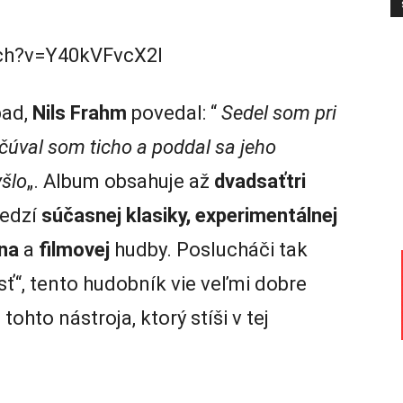
ch?v=Y40kVFvcX2I
pad,
Nils Frahm
povedal: “
Sedel som pri
očúval som ticho a poddal sa jeho
yšlo
„. Album obsahuje až
dvadsaťtri
edzí
súčasnej klasiky, experimentálnej
hna
a
filmovej
hudby. Poslucháči tak
sť“, tento hudobník vie veľmi dobre
hto nástroja, ktorý stíši v tej