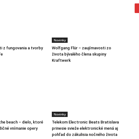
Novinky
i z fungovania a tvorby
Wolfgang Flür – zaujímavosti zo
fe
života bývalého člena skupiny
Kraftwerk
Novinky
the beach – dielo, ktoré
Telekom Electronic Beats Bratislava
dičné vnímanie opery
prinesie svieže elektronické mená aj
pohľad do zákulisia nočného života