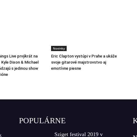
Novinky
ings Live prvýkrát na
Eric Clapton vystúpi v Prahe a ukáže
 Kyle Dixon & Michael
svoje gitarové majstrovstvo aj
ádzajú s jedinou show
emotívne piesne
ióne
POPULÁRNE
Sziget festival 2019 v
k