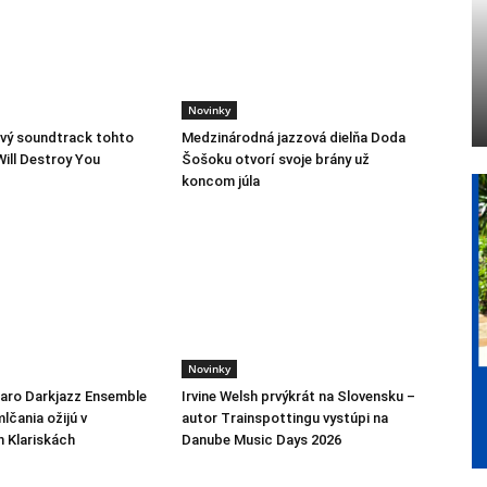
Novinky
vý soundtrack tohto
Medzinárodná jazzová dielňa Doda
Will Destroy You
Šošoku otvorí svoje brány už
koncom júla
Novinky
jaro Darkjazz Ensemble
Irvine Welsh prvýkrát na Slovensku –
lčania ožijú v
autor Trainspottingu vystúpi na
h Klariskách
Danube Music Days 2026