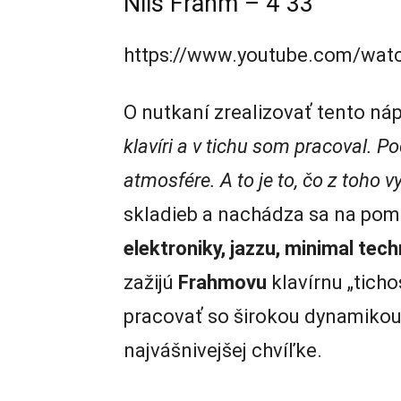
Nils Frahm – 4´33
https://www.youtube.com/wat
O nutkaní zrealizovať tento ná
klavíri a v tichu som pracoval. P
atmosfére. A to je to, čo z toho v
skladieb a nachádza sa na pom
elektroniky, jazzu, minimal tec
zažijú
Frahmovu
klavírnu „ticho
pracovať so širokou dynamikou to
najvášnivejšej chvíľke.