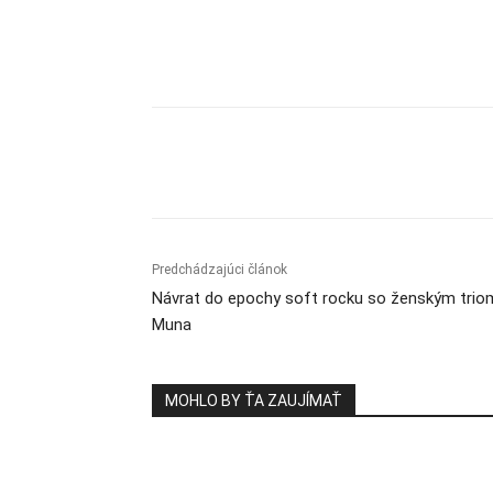
Zdieľam
Predchádzajúci článok
Návrat do epochy soft rocku so ženským trio
Muna
MOHLO BY ŤA ZAUJÍMAŤ