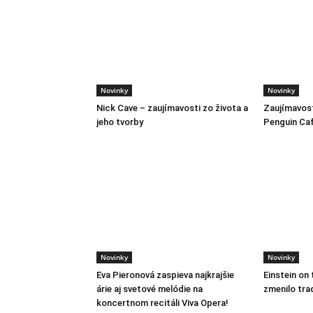
Novinky
Novinky
Nick Cave – zaujímavosti zo života a
Zaujímavost
jeho tvorby
Penguin Ca
Novinky
Novinky
Eva Pieronová zaspieva najkrajšie
Einstein on 
árie aj svetové melódie na
zmenilo tra
koncertnom recitáli Viva Opera!