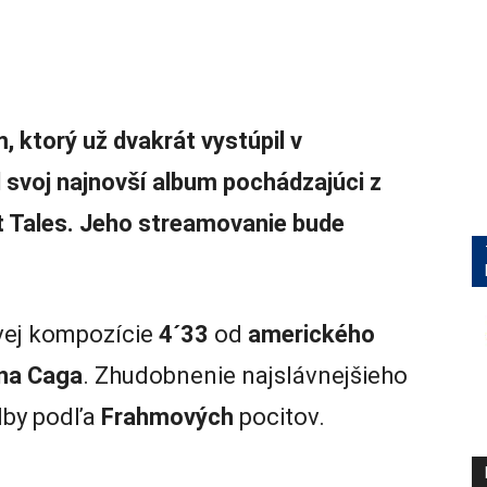
m, ktorý už dvakrát vystúpil v
al svoj najnovší album pochádzajúci z
t Tales. Jeho streamovanie bude
ovej kompozície
4´33
od
amerického
na Caga
. Zhudobnenie najslávnejšieho
udby podľa
Frahmových
pocitov.