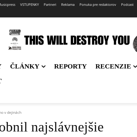
usicpress
VSTUPENKY
Partneri
Reklama
Ponuka pre redaktorov
Podcast
Y
ČLÁNKY
REPORTY
RECENZIE
T
ho v dejinách
bnil najslávnejšie