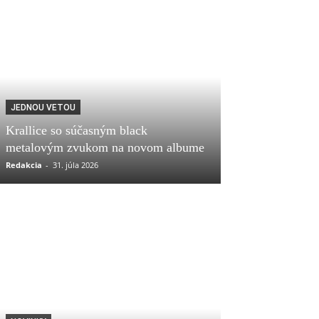
JEDNOU VETOU
Krallice so súčasným black
metalovým zvukom na novom albume
Redakcia
-
31. júla 2026