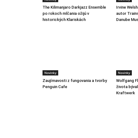
The Kilimanjaro Darkjazz Ensemble
Irvine Wels
po rokoch mlčania ožijú v
autor Train
historických Klariskách
Danube Mus
Novinky
Novinky
Zaujímavosti z fungovania a tvorby
Wolfgang Fl
Penguin Cafe
života býva
Kraftwerk