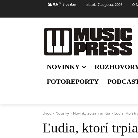
C
piatok, 7 augusta, 2026
O M
8.6
Slovakia
NOVINKY
ROZHOVOR
FOTOREPORTY
PODCAS
Úvod
Novinky
Novinky zo zahraničia
Ľudia, ktorí t
Ľudia, ktorí trpi