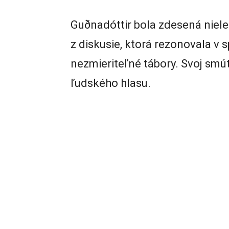
Guðnadóttir bola zdesená niele
z diskusie, ktorá rezonovala v s
nezmieriteľné tábory. Svoj smút
ľudského hlasu.