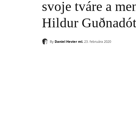
svoje tváre a me
Hildur Guðnadót
By
Daniel Hevier ml.
23. februára 2020
Zdieľam