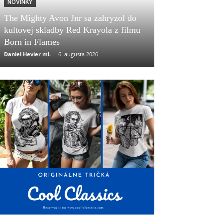
NOVINKY
The Mighty Avon Jnr sa zahryzol do
kultovej skladby Red Krayola z filmu
Born in Flames
Daniel Hevier ml.
-
6. augusta 2026