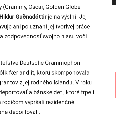
by (Grammy, Oscar, Golden Globe
Hildur Guðnadóttir
je na výslní. Jej
uje ani po uznaní jej tvorivej práce.
u a zodpovednosť svojho hlasu voči
ateľstve Deutsche Grammophon
Fólk fær andlit, ktorú skomponovala
antov z jej rodného Islandu. V roku
eportovať albánske deti, ktoré trpeli
h rodičom vypršali rezidenčné
ene deportovali.