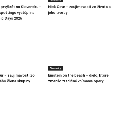
h prvýkrát na Slovensku –
Nick Cave – zaujímavosti zo života a
spottingu vystúpi na
jeho tvorby
ic Days 2026
Novinky
ür – zaujímavosti zo
Einstein on the beach – dielo, ktoré
lého člena skupiny
zmenilo tradičné vnímanie opery