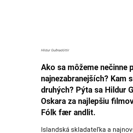
Hildur Guðnadóttir
Ako sa môžeme nečinne pr
najnezabranejších? Kam s
druhých? Pýta sa Hildur G
Oskara za najlepšiu filmo
Fólk fær andlit.
Islandská skladateľka a najnov