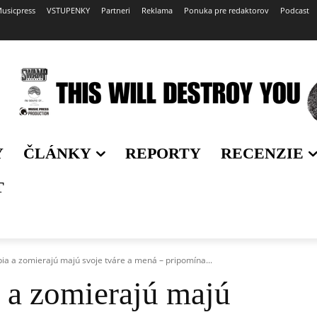
usicpress
VSTUPENKY
Partneri
Reklama
Ponuka pre redaktorov
Podcast
Y
ČLÁNKY
REPORTY
RECENZIE
T
rpia a zomierajú majú svoje tváre a mená – pripomína...
a a zomierajú majú