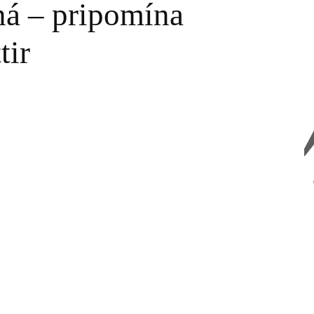
ná – pripomína
tir