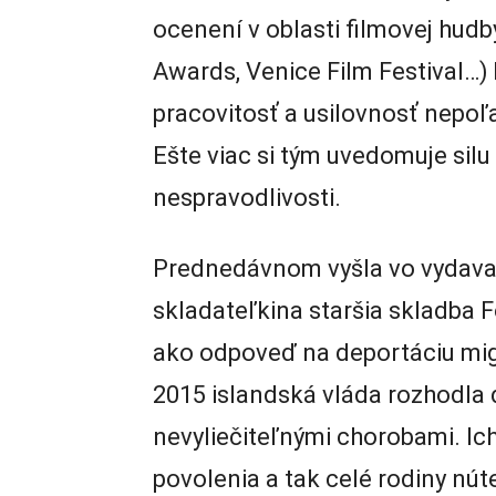
ocenení v oblasti filmovej hud
Awards, Venice Film Festival…)
pracovitosť a usilovnosť nepoľav
Ešte viac si tým uvedomuje sil
nespravodlivosti.
Prednedávnom vyšla vo vydav
skladateľkina staršia skladba 
ako odpoveď na deportáciu migr
2015 islandská vláda rozhodla d
nevyliečiteľnými chorobami. Ic
povolenia a tak celé rodiny nút