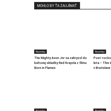
MOHLO BY ŤA ZAUJÍMAŤ
Novinky
Novinky
The Mighty Avon Jnr sa zahryzol do
Post-rocko
kultovej skladby Red Krayola z filmu
leta – This 
Born in Flames
v Bratislave
Novinky
Novinky