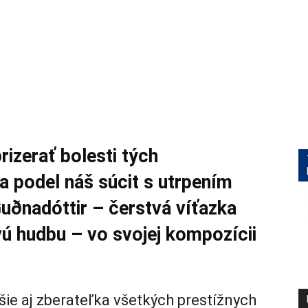
izerať bolesti tých
a podel náš súcit s utrpením
uðnadóttir – čerstvá víťazka
vú hudbu – vo svojej kompozícii
šie aj zberateľka všetkých prestížnych