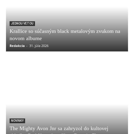
JEDNOU VETOU
Krallice so súčasným black metalovým zvukom na
novom albume
Redakcia
-
31. júla 2026
NOVINKY
The Mighty Avon Jnr sa zahryzol do kultovej