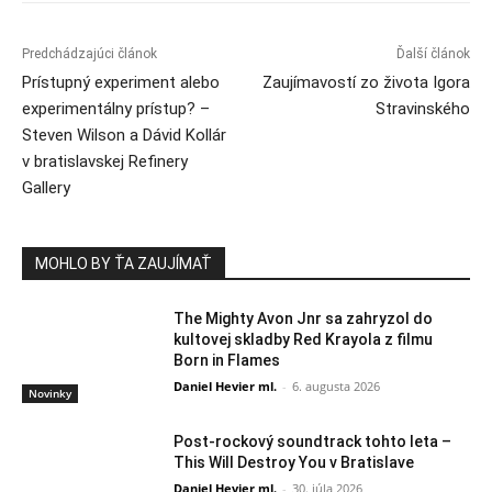
Predchádzajúci článok
Ďalší článok
Prístupný experiment alebo
Zaujímavostí zo života Igora
experimentálny prístup? –
Stravinského
Steven Wilson a Dávid Kollár
v bratislavskej Refinery
Gallery
MOHLO BY ŤA ZAUJÍMAŤ
The Mighty Avon Jnr sa zahryzol do
kultovej skladby Red Krayola z filmu
Born in Flames
Daniel Hevier ml.
-
6. augusta 2026
Novinky
Post-rockový soundtrack tohto leta –
This Will Destroy You v Bratislave
Daniel Hevier ml.
-
30. júla 2026