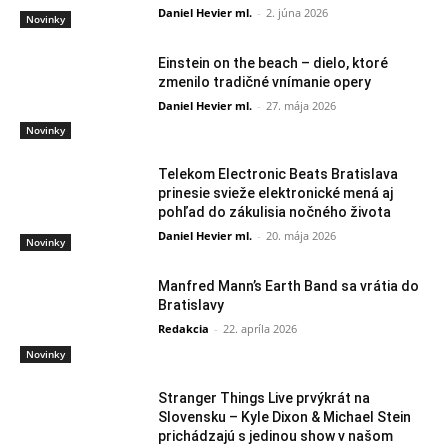
Daniel Hevier ml.
-
2. júna 2026
Novinky
Einstein on the beach – dielo, ktoré
zmenilo tradičné vnímanie opery
Daniel Hevier ml.
-
27. mája 2026
Novinky
Telekom Electronic Beats Bratislava
prinesie svieže elektronické mená aj
pohľad do zákulisia nočného života
Daniel Hevier ml.
-
20. mája 2026
Novinky
Manfred Mann’s Earth Band sa vrátia do
Bratislavy
Redakcia
-
22. apríla 2026
Novinky
Stranger Things Live prvýkrát na
Slovensku – Kyle Dixon & Michael Stein
prichádzajú s jedinou show v našom