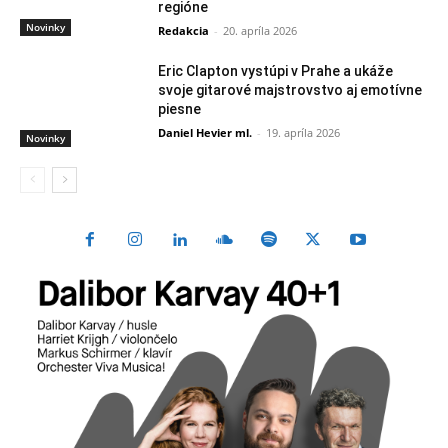
regióne
Novinky
Redakcia
-
20. apríla 2026
Eric Clapton vystúpi v Prahe a ukáže
svoje gitarové majstrovstvo aj emotívne
piesne
Daniel Hevier ml.
-
19. apríla 2026
Novinky