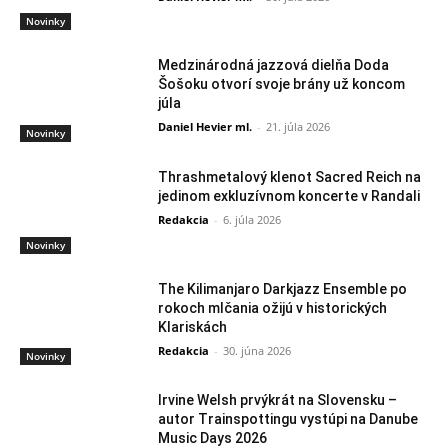
Novinky
Medzinárodná jazzová dielňa Doda
Šošoku otvorí svoje brány už koncom
júla
Daniel Hevier ml.
-
21. júla 2026
Novinky
Thrashmetalový klenot Sacred Reich na
jedinom exkluzívnom koncerte v Randali
Redakcia
-
6. júla 2026
Novinky
The Kilimanjaro Darkjazz Ensemble po
rokoch mlčania ožijú v historických
Klariskách
Redakcia
-
30. júna 2026
Novinky
Irvine Welsh prvýkrát na Slovensku –
autor Trainspottingu vystúpi na Danube
Music Days 2026