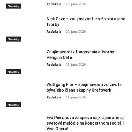
Redakcia
-
25. júna 2026
Novinky
Nick Cave – zaujímavosti zo života a jeho
tvorby
Redakcia
-
20. júna 2026
Novinky
Zaujímavosti z fungovania a tvorby
Penguin Cafe
Redakcia
-
18. júna 2026
Novinky
Wolfgang Flür – zaujímavosti zo života
bývalého člena skupiny Kraftwerk
Redakcia
-
12. júna 2026
Novinky
Eva Pieronová zaspieva najkrajšie árie aj
svetové melódie na koncertnom recitáli
Viva Opera!