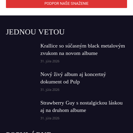
PODPOR NAŠE SNAŽENIE
JEDNOU VETOU
Krallice so súčasným black metalovým
zvukom na novom albume
31. júla 2026
Nový živý album aj koncertný
dokument od Pulp
31. júla 2026
Strawberry Guy s nostalgickou láskou
aj na druhom albume
31. júla 2026