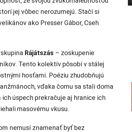
opnosť, že svojou zvukomalebnosťou
ktorí jej vôbec nerozumejú. Stačí si
elikánov ako Presser Gábor, Cseh
u skupina
Rájátszás
– zoskupenie
íkov. Tento kolektív pôsobí v stálej
tostnými hosťami. Poéziu zhudobňujú
aranžmánoch, vďaka čomu sa stali doma
ich úspech prekračuje aj hranice ich
dliehali masovému vkusu.
kom nemusí znamenať byť bez