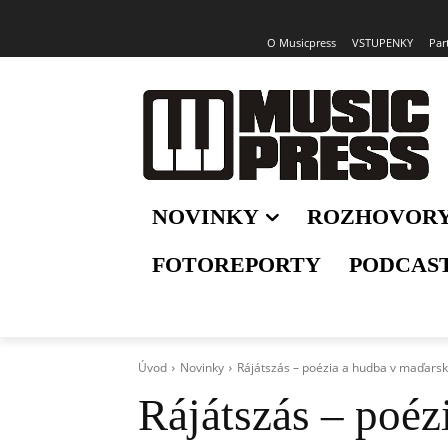
O Musicpress
VSTUPENKY
Par
NOVINKY
ROZHOVOR
FOTOREPORTY
PODCAS
Úvod
Novinky
Rájátszás – poézia a hudba v maďars
Rájátszás – poéz