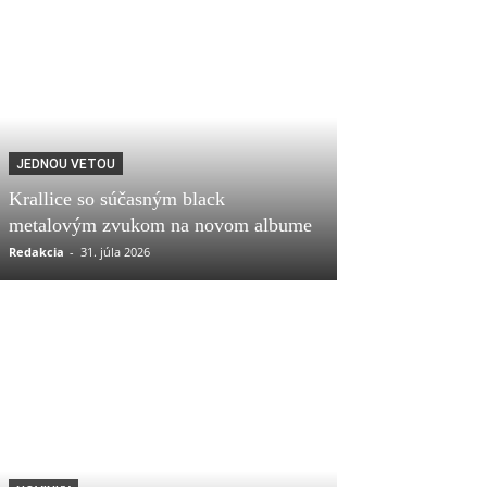
JEDNOU VETOU
Krallice so súčasným black
metalovým zvukom na novom albume
Redakcia
-
31. júla 2026