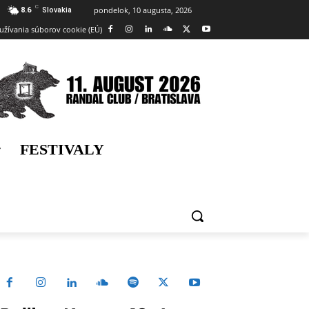
C
pondelok, 10 augusta, 2026
8.6
Slovakia
užívania súborov cookie (EÚ)
FESTIVALY