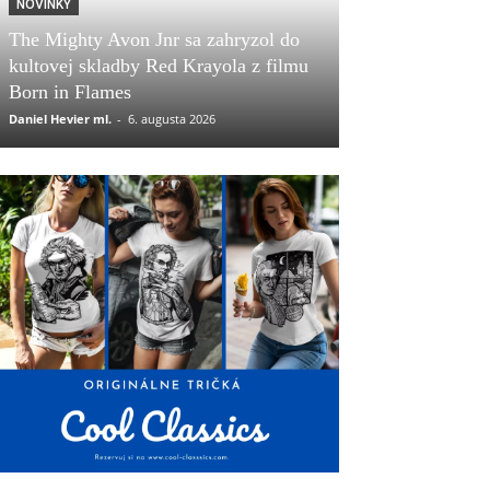
NOVINKY
The Mighty Avon Jnr sa zahryzol do
kultovej skladby Red Krayola z filmu
Born in Flames
Daniel Hevier ml.
-
6. augusta 2026