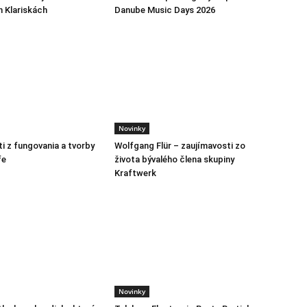
h Klariskách
Danube Music Days 2026
Novinky
i z fungovania a tvorby
Wolfgang Flür – zaujímavosti zo
fe
života bývalého člena skupiny
Kraftwerk
Novinky