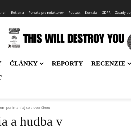
tneri
Reklama
Ponuka pre redaktorov
Podcast
Kontakt
GDPR
Zásady po
Y
ČLÁNKY
REPORTY
RECENZIE
T
kom ponímaní aj so slovenčinou
ia a hudba v