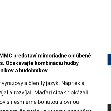
m MMC predstaví mimoriadne obľúbené
s. Očakávajte kombináciu hudby
nikov a hudobníkov.
ýrazový a členitý jazyk. Napriek aj
jal a rozvíjal. Maďari si tak dokázali
atov s nesmierne bohatou slovnou