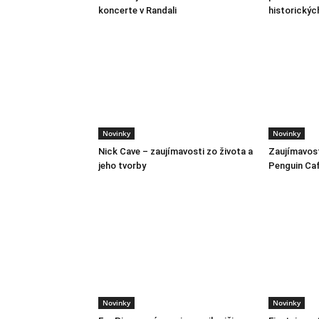
koncerte v Randali
historickýc
Novinky
Novinky
Nick Cave – zaujímavosti zo života a
Zaujímavost
jeho tvorby
Penguin Ca
Novinky
Novinky