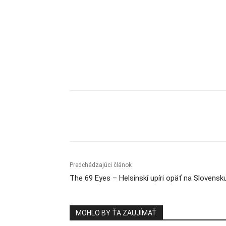
Zdieľam
Predchádzajúci článok
The 69 Eyes – Helsinskí upíri opäť na Slovensk
MOHLO BY ŤA ZAUJÍMAŤ