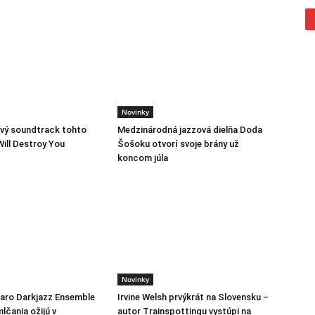
Novinky
vý soundtrack tohto
Medzinárodná jazzová dielňa Doda
Will Destroy You
Šošoku otvorí svoje brány už
koncom júla
Novinky
jaro Darkjazz Ensemble
Irvine Welsh prvýkrát na Slovensku –
lčania ožijú v
autor Trainspottingu vystúpi na