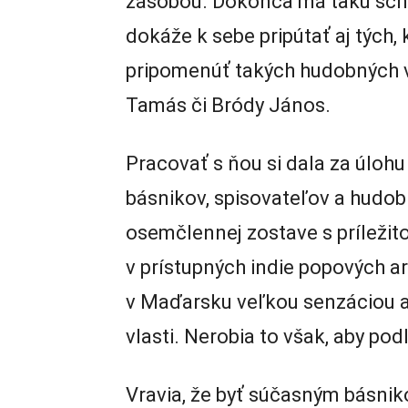
zásobou. Dokonca má takú sch
dokáže k sebe pripútať aj tých, 
pripomenúť takých hudobných v
Tamás či Bródy János.
Pracovať s ňou si dala za úloh
básnikov, spisovateľov a hudobn
osemčlennej zostave s príleži
v prístupných indie popových 
v Maďarsku veľkou senzáciou a 
vlasti. Nerobia to však, aby po
Vravia, že byť súčasným básni