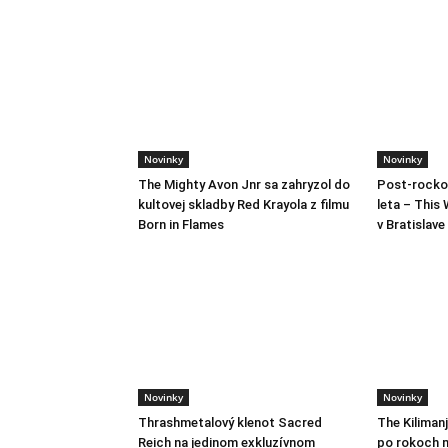
Novinky
Novinky
The Mighty Avon Jnr sa zahryzol do
Post-rocko
kultovej skladby Red Krayola z filmu
leta – This 
Born in Flames
v Bratislave
Novinky
Novinky
Thrashmetalový klenot Sacred
The Kiliman
Reich na jedinom exkluzívnom
po rokoch m