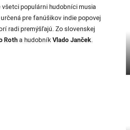
 všetci populárni hudobníci musia
e určená pre fanúšikov indie popovej
torí radi premýšľajú. Zo slovenskej
o Roth
a hudobník
Vlado Janček
.