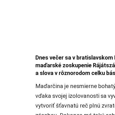
Dnes večer sa v bratislavsko
maďarské zoskupenie Rájátszá
a slova v rôznorodom celku bás
Maďarčina je nesmierne bohatý v
vďaka svojej izolovanosti sa vyví
vytvoriť šťavnatú reč plnú zvr